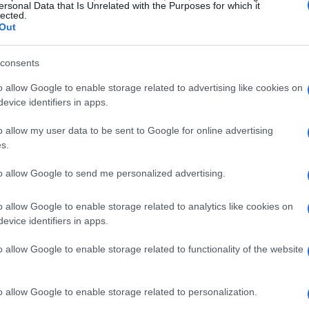
a Pass e le sue varianti
ersonal Data that Is Unrelated with the Purposes for which it
lected.
Out
ioni: 2 o 3 giorni, ciascuna disponibile con o
i. La versione con Travel Card include un
consents
a senza la Travel Card è più economica e
o allow Google to enable storage related to advertising like cookies on
di acquistare separatamente un
abbonamento ai
evice identifiers in apps.
o allow my user data to be sent to Google for online advertising
s.
to allow Google to send me personalized advertising.
zi differenti; in generale il pass
senza Travel
vel Card da 120 ore (5 giorni, compreso
o allow Google to enable storage related to analytics like cookies on
evice identifiers in apps.
uò essere acquistata singolarmente. Valuta la
ostamenti prima di decidere quale versione
o allow Google to enable storage related to functionality of the website
o allow Google to enable storage related to personalization.