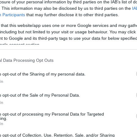
losure of your personal information by third parties on the IAB’s list of
. This information may also be disclosed by us to third parties on the
IA
Participants
that may further disclose it to other third parties.
 that this website/app uses one or more Google services and may gath
including but not limited to your visit or usage behaviour. You may click 
 to Google and its third-party tags to use your data for below specifi
ogle consent section.
l Data Processing Opt Outs
o opt-out of the Sharing of my personal data.
In
iorni senza Travel Card, elencato tutte le
o opt-out of the Sale of my Personal Data.
ato i costi singoli e calcolato il risparmio finale
In
ione dettagliata e le indicazioni pratiche per
to opt-out of processing my Personal Data for Targeted
ing.
In
o opt-out of Collection, Use, Retention, Sale, and/or Sharing