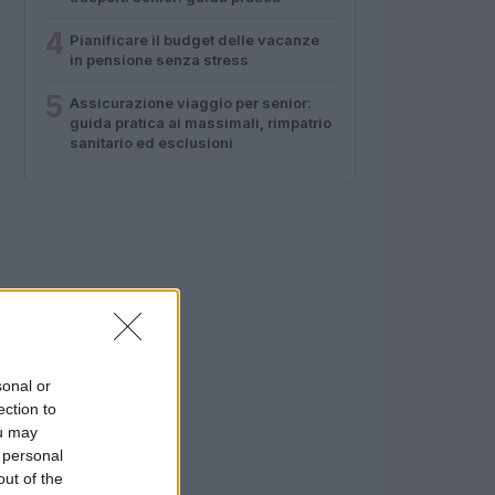
4
Pianificare il budget delle vacanze
in pensione senza stress
5
Assicurazione viaggio per senior:
guida pratica ai massimali, rimpatrio
sanitario ed esclusioni
sonal or
ection to
ou may
 personal
out of the