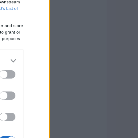
 downstream
B’s List of
er and store
to grant or
ed purposes