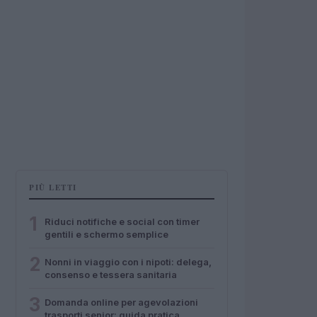
PIÙ LETTI
1
Riduci notifiche e social con timer
gentili e schermo semplice
2
Nonni in viaggio con i nipoti: delega,
consenso e tessera sanitaria
3
Domanda online per agevolazioni
trasporti senior: guida pratica