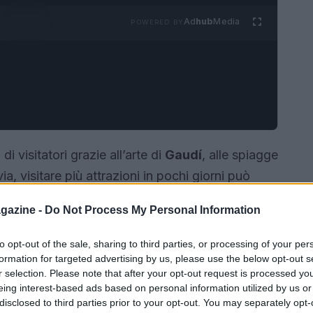
Ad
hub
Media
POWERED BY
di visitatori grazie all’arte di
Gaudí
, alle spiagge
ia, visitare più attrazioni in pochi giorni può
o provato il
Barcelona Pass
e qui condividiamo
gazine -
Do Not Process My Personal Information
 fatto e i consigli per capire se conviene a te.
to opt-out of the sale, sharing to third parties, or processing of your per
formation for targeted advertising by us, please use the below opt-out s
r selection. Please note that after your opt-out request is processed y
eing interest-based ads based on personal information utilized by us or
disclosed to third parties prior to your opt-out. You may separately opt-