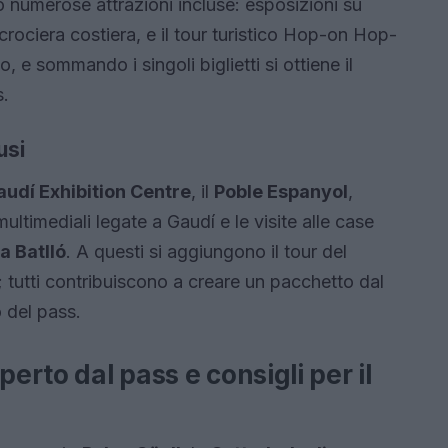
o numerose attrazioni incluse: esposizioni su
crociera costiera, e il tour turistico Hop-on Hop-
o, e sommando i singoli biglietti si ottiene il
s.
usi
audí Exhibition Centre
, il
Poble Espanyol
,
multimediali legate a Gaudí e le visite alle case
a Batlló
. A questi si aggiungono il tour del
 tutti contribuiscono a creare un pacchetto dal
 del pass.
perto dal pass e consigli per il