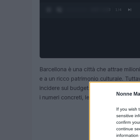
0:28 / 1:23
1
/
4
Barcellona è una città che attrae milioni 
e a un ricco patrimonio culturale. Tuttav
incidere sul budget: per questo abbiam
Nonne Ma
i numeri concreti, le scelte che abbiamo
If you wish 
sensitive in
confirm you
continue se
information 