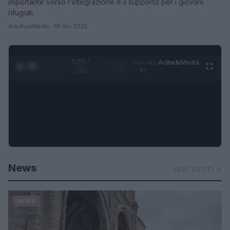
importante verso l'integrazione e il supporto per i giovani
rifugiati.
AiAdhubMedia · 19 Giu 2025
0:31 /
Ad
hub
Media
POWERED
1
/
4
1:23
BY
News
VEDI TUTTI →
NEWS