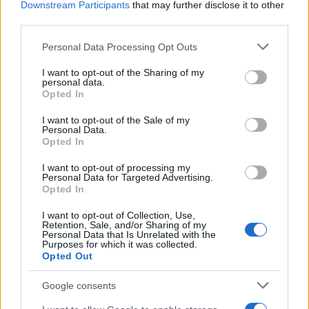
Downstream Participants
that may further disclose it to other
third parties.
Please note that this website/app uses one or more Google
Personal Data Processing Opt Outs
services and may gather and store information including but
not limited to your visit or usage behaviour. You may click to
I want to opt-out of the Sharing of my
personal data.
grant or deny consent to Google and its third-party tags to
Scopri come funzionano le anticipazioni e il
Opted In
use your data for below specified purposes in below Google
riscatto del fondo pensione
consent section.
I want to opt-out of the Sale of my
Il fondo pensione offre vantaggi fiscali significativi, ma è
Personal Data.
Opted In
importante conoscere le opzioni di prelievo anticipato per
gestire al meglio le emergenze…
I want to opt-out of processing my
Beatrice Beretta · 6 Ago 2026
Personal Data for Targeted Advertising.
Opted In
SALUTE
I want to opt-out of Collection, Use,
Retention, Sale, and/or Sharing of my
Personal Data that Is Unrelated with the
Purposes for which it was collected.
Opted Out
Google consents