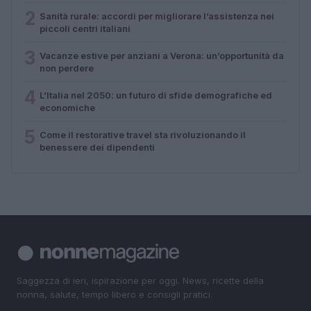
2
Sanità rurale: accordi per migliorare l’assistenza nei
piccoli centri italiani
3
Vacanze estive per anziani a Verona: un’opportunità da
non perdere
4
L’Italia nel 2050: un futuro di sfide demografiche ed
economiche
5
Come il restorative travel sta rivoluzionando il
benessere dei dipendenti
Saggezza di ieri, ispirazione per oggi. News, ricette della
nonna, salute, tempo libero e consigli pratici.