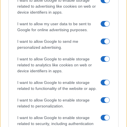
I want to allow Google to enable storage
related to advertising like cookies on web or
device identifiers in apps.
I want to allow my user data to be sent to
Google for online advertising purposes.
Salta su! La Regione Emilia-Romagna
I want to allow Google to send me
conferma gli abbonamenti gratuiti per gli
personalized advertising.
studenti
La Regione Emilia-Romagna ha esteso il programma Salta su!
I want to allow Google to enable storage
per abbonamenti gratuiti per studenti fino al 2028, con oltre
related to analytics like cookies on web or
28,7 milioni di…
device identifiers in apps.
Beatrice Beretta · 5 Ago 2026
I want to allow Google to enable storage
related to functionality of the website or app.
Tempo libero
VEDI TUTTI →
I want to allow Google to enable storage
related to personalization.
TEMPO LIBERO
I want to allow Google to enable storage
related to security, including authentication