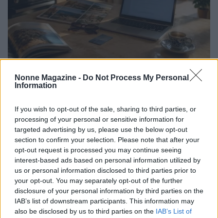
Prestiti per le vacanze: chi li richiede e
Nonne Magazine -
Do Not Process My Personal
Information
perché
Scopri come i giovani e le famiglie del Sud Italia ricorrono ai
If you wish to opt-out of the sale, sharing to third parties, or
prestiti per le vacanze e l'effetto Instagram sul fenomeno
processing of your personal or sensitive information for
Beatrice Beretta · 7 Ago 2026
targeted advertising by us, please use the below opt-out
section to confirm your selection. Please note that after your
SALUTE
opt-out request is processed you may continue seeing
interest-based ads based on personal information utilized by
us or personal information disclosed to third parties prior to
your opt-out. You may separately opt-out of the further
disclosure of your personal information by third parties on the
IAB’s list of downstream participants. This information may
also be disclosed by us to third parties on the
IAB’s List of