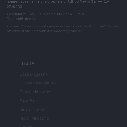
nonnemagazine.it è una proprietà di AdHub Media S.r.l. — REA
2729933
Copyright © 2026 · Edito da AdHub Media — Italia
Tutti i diritti riservati
I contenuti sono curati dalla redazione con il supporto di strumenti digitali e
realizzati in collaborazione con autori indipendenti.
ITALIA
Casa Magazine
Cineverse Magazine
Donne Magazine
Food Blog
Milano Notizie
Motor Magazine
Notizie.it