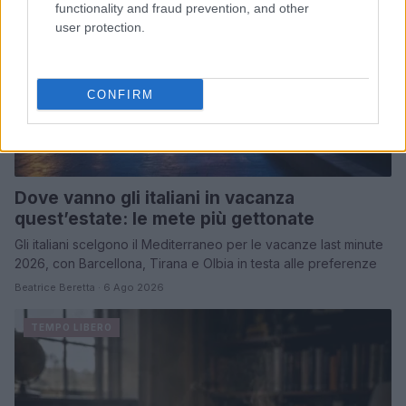
functionality and fraud prevention, and other
user protection.
CONFIRM
Dove vanno gli italiani in vacanza
quest’estate: le mete più gettonate
Gli italiani scelgono il Mediterraneo per le vacanze last minute
2026, con Barcellona, Tirana e Olbia in testa alle preferenze
Beatrice Beretta · 6 Ago 2026
TEMPO LIBERO