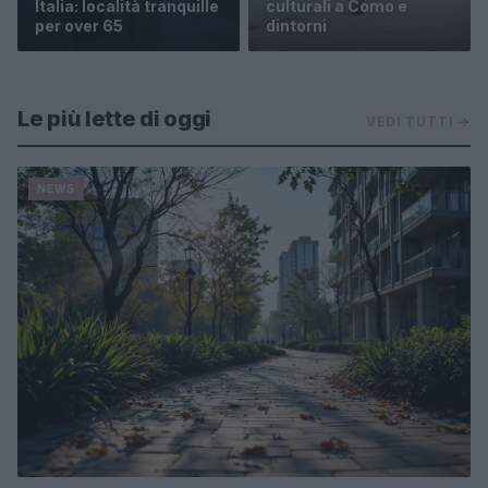
Italia: località tranquille
culturali a Como e
per over 65
dintorni
Le più lette di oggi
VEDI TUTTI →
NEWS