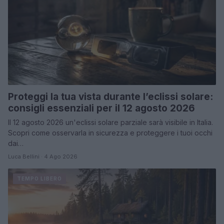
Proteggi la tua vista durante l’eclissi solare:
consigli essenziali per il 12 agosto 2026
Il 12 agosto 2026 un'eclissi solare parziale sarà visibile in Italia.
Scopri come osservarla in sicurezza e proteggere i tuoi occhi
dai…
Luca Bellini · 4 Ago 2026
TEMPO LIBERO