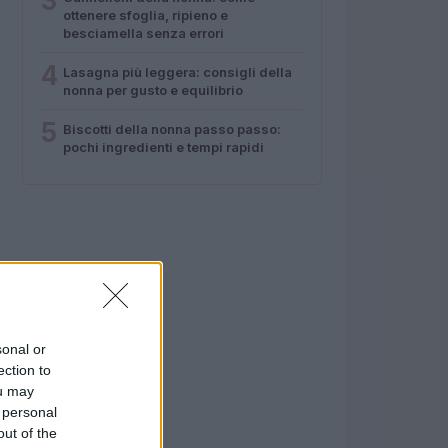
3
ottenere sfoglia, ripieno e
besciamella senza errori
4
Lasagna più leggera: consigli della
nonna per gusto e equilibrio
5
Biscotti della nonna passo passo:
pochi ingredienti e tempi rapidi
sonal or
ection to
ou may
 personal
out of the