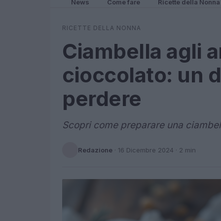
News
Come fare
Ricette della Nonna
RICETTE DELLA NONNA
Ciambella agli a
cioccolato: un 
perdere
Scopri come preparare una ciambella 
Redazione
·
16 Dicembre 2024
· 2 min