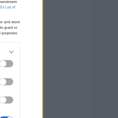
 downstream
B’s List of
er and store
to grant or
ed purposes