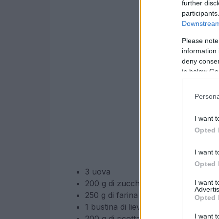
further disc
participants
Downstream 
Please note
information 
deny consent
in below Go
Persona
I want t
Opted 
I want t
Opted 
3 uova
I want 
200 g di zucchero
Advertis
250 g di farina
Opted 
1 bustina di lievito per dolci
I want t
200 g di ricotta