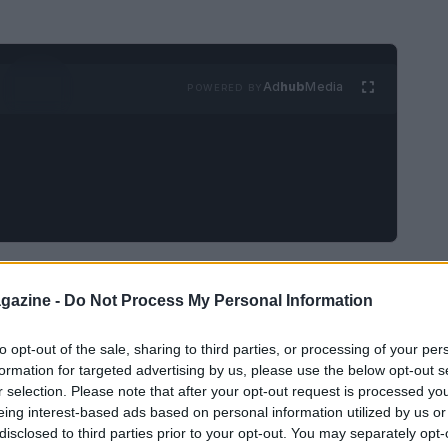
Ad
hub
Media
POWERED BY
la agli amaretti
gazine -
Do Not Process My Personal Information
a, avrai bisogno di ingredienti semplici ma di
to opt-out of the sale, sharing to third parties, or processing of your per
formation for targeted advertising by us, please use the below opt-out s
r selection. Please note that after your opt-out request is processed y
eing interest-based ads based on personal information utilized by us or
disclosed to third parties prior to your opt-out. You may separately opt-