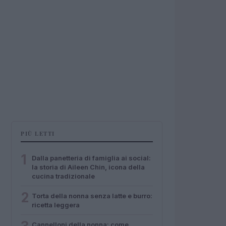
PIÙ LETTI
1
Dalla panetteria di famiglia ai social:
la storia di Aileen Chin, icona della
cucina tradizionale
2
Torta della nonna senza latte e burro:
ricetta leggera
Cannelloni della nonna: come