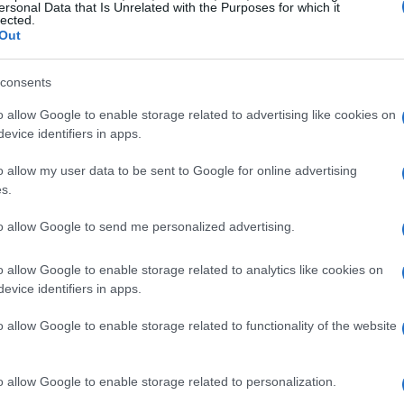
ersonal Data that Is Unrelated with the Purposes for which it
lected.
Out
consents
o allow Google to enable storage related to advertising like cookies on
evice identifiers in apps.
ella
o allow my user data to be sent to Google for online advertising
s.
 sbattendo vigorosamente le uova con lo
to allow Google to send me personalized advertising.
chiaro e spumoso. A questo punto, aggiungi la
escola bene. Incorpora poi la ricotta, che renderà
o allow Google to enable storage related to analytics like cookies on
are di grattugiare la scorza di un’arancia e di
evice identifiers in apps.
l composto. Questo darà un tocco di freschezza
o allow Google to enable storage related to functionality of the website
o allow Google to enable storage related to personalization.
iciolati, lasciandone da parte alcuni per la