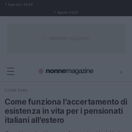
Salta al contenuto
7 Agosto 2026
7 Agosto 2026
⌕
×
⌕
COME FARE
Cerca
Come funziona l’accertamento di
esistenza in vita per i pensionati
italiani all’estero