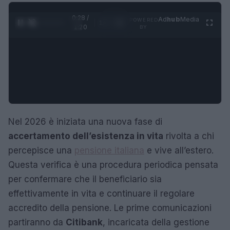
0:29 /
Ad
hub
Media
POWERED
1
/
4
1:20
BY
Nel 2026 è iniziata una nuova fase di
accertamento dell’esistenza in vita
rivolta a chi
percepisce una
pensione italiana
e vive all’estero.
Questa verifica è una procedura periodica pensata
per confermare che il beneficiario sia
effettivamente in vita e continuare il regolare
accredito della pensione. Le prime comunicazioni
partiranno da
Citibank
, incaricata della gestione