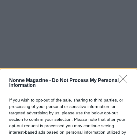
Nonne Magazine -
Do Not Process My Personal
Per evitare interruzioni è consigliabile controllare
Information
con regolarità la posta, conservare la
If you wish to opt-out of the sale, sharing to third parties, or
documentazione e usare i canali di supporto in
processing of your personal or sensitive information for
caso di incertezza. Contattare una sede
INCA CGIL
targeted advertising by us, please use the below opt-out
o gli uffici dell’
INPS
presso l’estero può fare la
section to confirm your selection. Please note that after your
opt-out request is processed you may continue seeing
differenza: il sostegno operativo aiuta a compilare
interest-based ads based on personal information utilized by
correttamente il
modulo personalizzato
e a