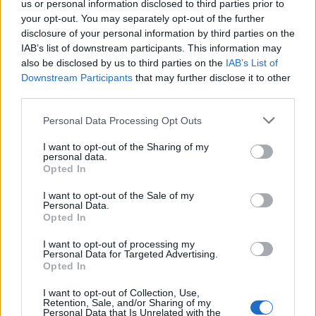
us or personal information disclosed to third parties prior to
rispettare le scadenze, prevenendo la sospensione
your opt-out. You may separately opt-out of the further
disclosure of your personal information by third parties on the
dell’erogazione della pensione. Agire per tempo è il
IAB’s list of downstream participants. This information may
modo migliore per mantenere la continuità dei
also be disclosed by us to third parties on the
IAB’s List of
pagamenti.
Downstream Participants
that may further disclose it to other
third parties.
Please note that this website/app uses one or more Google
Personal Data Processing Opt Outs
services and may gather and store information including but
AUTORE
not limited to your visit or usage behaviour. You may click to
I want to opt-out of the Sharing of my
AiAdhubMedia
personal data.
grant or deny consent to Google and its third-party tags to
Opted In
use your data for below specified purposes in below Google
consent section.
I want to opt-out of the Sale of my
Personal Data.
Opted In
I want to opt-out of processing my
Personal Data for Targeted Advertising.
Opted In
I want to opt-out of Collection, Use,
Retention, Sale, and/or Sharing of my
Personal Data that Is Unrelated with the