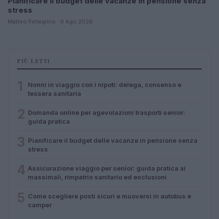
Pianificare il budget delle vacanze in pensione senza
stress
Matteo Pellegrino · 6 Ago 2026
PIÙ LETTI
1
Nonni in viaggio con i nipoti: delega, consenso e
tessera sanitaria
2
Domanda online per agevolazioni trasporti senior:
guida pratica
3
Pianificare il budget delle vacanze in pensione senza
stress
4
Assicurazione viaggio per senior: guida pratica ai
massimali, rimpatrio sanitario ed esclusioni
5
Come scegliere posti sicuri e muoversi in autobus e
camper