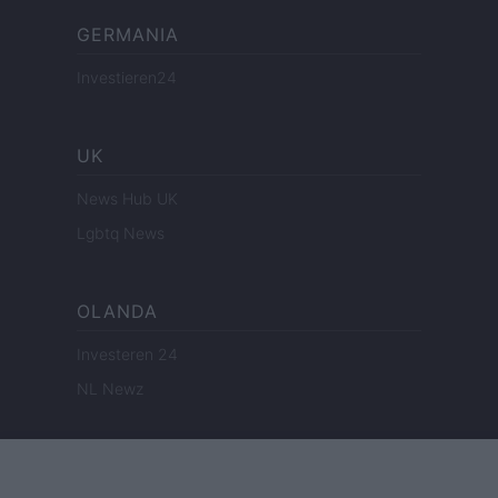
GERMANIA
Investieren24
UK
News Hub UK
Lgbtq News
OLANDA
Investeren 24
NL Newz