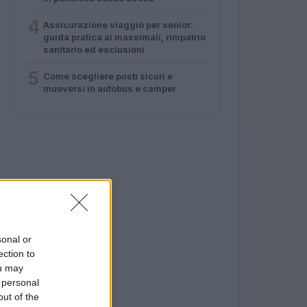
4
Assicurazione viaggio per senior:
guida pratica ai massimali, rimpatrio
sanitario ed esclusioni
5
Come scegliere posti sicuri e
muoversi in autobus e camper
sonal or
ection to
ou may
 personal
out of the