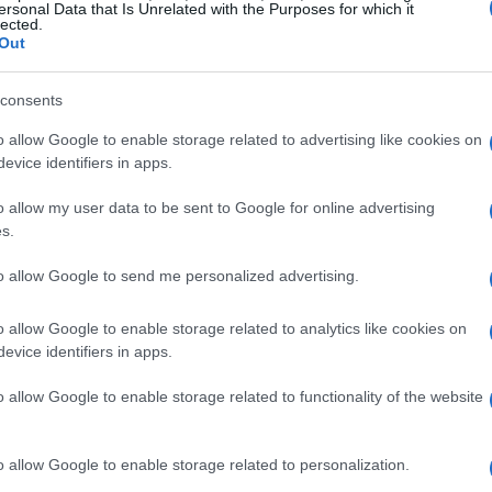
’attività.
ersonal Data that Is Unrelated with the Purposes for which it
lected.
Out
?
consents
osto semplice e può essere effettuato online
o allow Google to enable storage related to advertising like cookies on
no
. Per iniziare, è necessario selezionare il
evice identifiers in apps.
icarsi tramite SPID, CIE o CNS. Dopo
o allow my user data to be sent to Google for online advertising
odulo web in cui si dichiarano i requisiti tecnici
s.
ente. È importante prestare attenzione a questi
to allow Google to send me personalized advertising.
sicurezza, igiene e benessere degli animali, se
o allow Google to enable storage related to analytics like cookies on
evice identifiers in apps.
ria
o allow Google to enable storage related to functionality of the website
io allegare alcuni documenti importanti. Questi
o allow Google to enable storage related to personalization.