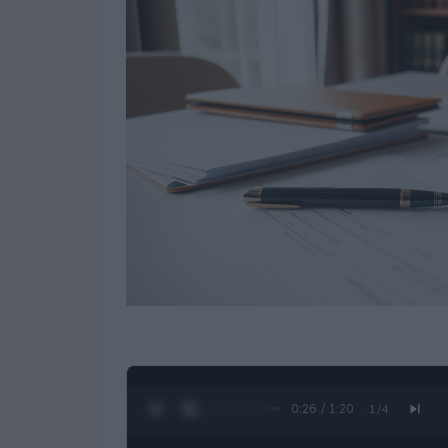
0:27 / 1:20
1
/
4