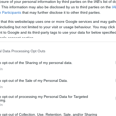
losure of your personal information by third parties on the IAB’s list of
. This information may also be disclosed by us to third parties on the
IA
Participants
that may further disclose it to other third parties.
 that this website/app uses one or more Google services and may gath
including but not limited to your visit or usage behaviour. You may click 
 to Google and its third-party tags to use your data for below specifi
ogle consent section.
l Data Processing Opt Outs
o opt-out of the Sharing of my personal data.
CIA?
In
ttività commerciale, artigianale o in ambito di
o opt-out of the Sale of my Personal Data.
Comune. Questo documento attesta che si è in
In
essarie per operare nel rispetto delle norme di
to opt-out of processing my Personal Data for Targeted
ing.
i animali. È importante sapere che, in caso di
In
enti possono intervenire con controlli, e se
o opt-out of Collection, Use, Retention, Sale, and/or Sharing