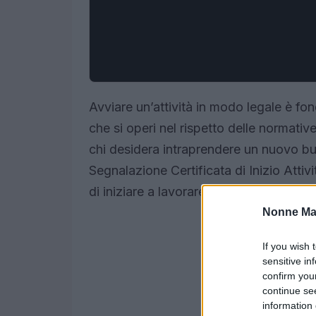
Avviare un’attività in modo legale è fon
che si operi nel rispetto delle normativ
chi desidera intraprendere un nuovo bu
Segnalazione Certificata di Inizio Atti
di iniziare a lavorare immediatamente, a pa
Nonne Ma
If you wish 
sensitive in
confirm you
continue se
information 