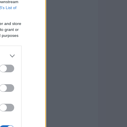
 downstream
B’s List of
er and store
to grant or
ed purposes