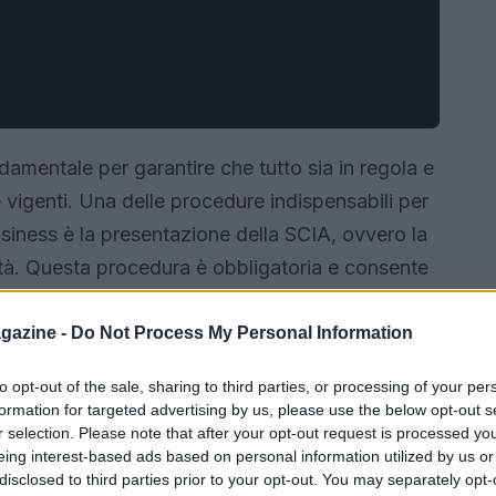
damentale per garantire che tutto sia in regola e
e vigenti. Una delle procedure indispensabili per
siness è la presentazione della SCIA, ovvero la
vità. Questa procedura è obbligatoria e consente
tto di rispettare tutti i requisiti richiesti.
gazine -
Do Not Process My Personal Information
to opt-out of the sale, sharing to third parties, or processing of your per
formation for targeted advertising by us, please use the below opt-out s
r selection. Please note that after your opt-out request is processed y
eing interest-based ads based on personal information utilized by us or
disclosed to third parties prior to your opt-out. You may separately opt-