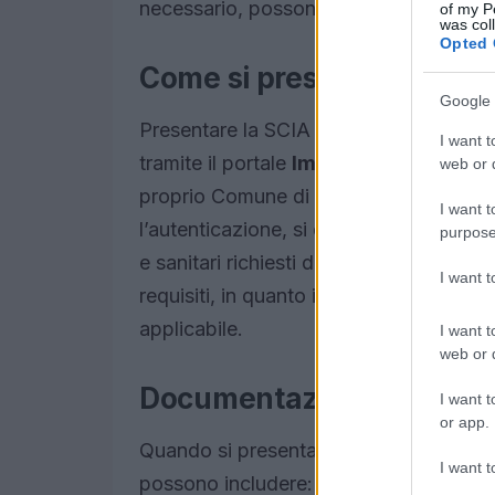
necessario, possono anche sospendere l
of my P
was col
Opted 
Come si presenta la SCIA
Google 
Presentare la SCIA è un processo piutt
I want t
tramite il portale
Impresa per un gior
web or d
proprio Comune di riferimento e autent
I want t
l’autenticazione, si deve compilare un m
purpose
e sanitari richiesti dalla normativa vig
I want 
requisiti, in quanto includono norme di 
applicabile.
I want t
web or d
Documentazione necessa
I want t
or app.
Quando si presenta la SCIA, è necessar
I want t
possono includere: