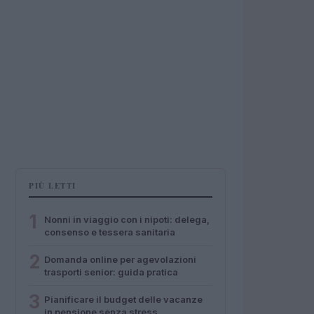
PIÙ LETTI
1
Nonni in viaggio con i nipoti: delega,
consenso e tessera sanitaria
2
Domanda online per agevolazioni
trasporti senior: guida pratica
3
Pianificare il budget delle vacanze
in pensione senza stress