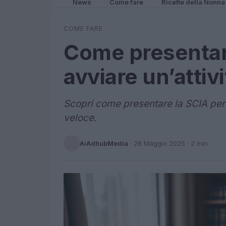
News
Come fare
Ricette della Nonna
COME FARE
Come presentar
avviare un’attivi
Scopri come presentare la SCIA per 
veloce.
AiAdhubMedia
·
28 Maggio 2025
· 2 min