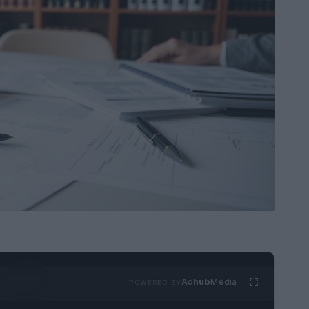
Ad
hub
Media
POWERED BY