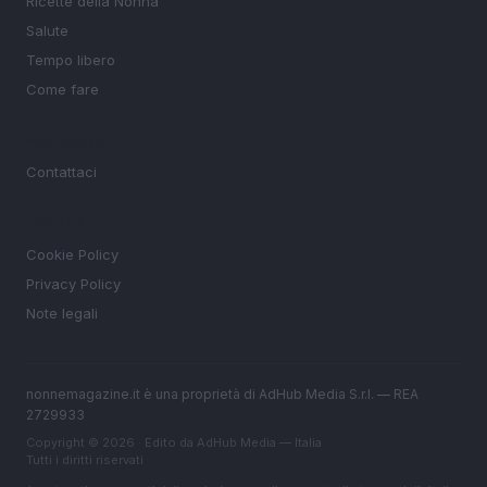
Ricette della Nonna
Salute
Tempo libero
Come fare
MAGAZINE
Contattaci
LEGALE
Cookie Policy
Privacy Policy
Note legali
nonnemagazine.it è una proprietà di AdHub Media S.r.l. — REA
2729933
Copyright © 2026 · Edito da AdHub Media — Italia
Tutti i diritti riservati