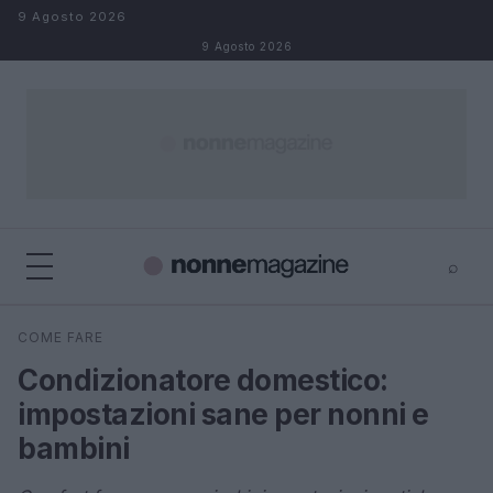
Salta al contenuto
9 Agosto 2026
9 Agosto 2026
⌕
×
⌕
COME FARE
Cerca
Condizionatore domestico:
impostazioni sane per nonni e
bambini