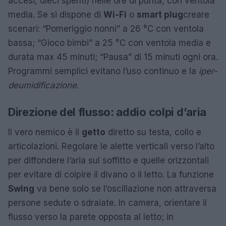
accesi, dieci spenti) nelle ore di punta, con ventola
media. Se si dispone di
Wi-Fi
o
smart plug
creare
scenari: “Pomeriggio nonni” a 26 °C con ventola
bassa; “Gioco bimbi” a 25 °C con ventola media e
durata max 45 minuti; “Pausa” di 15 minuti ogni ora.
Programmi semplici evitano l’uso continuo e la
iper-
deumidificazione
.
Direzione del flusso: addio colpi d’aria
Il vero nemico è il
getto
diretto su testa, collo e
articolazioni. Regolare le alette verticali verso l’alto
per diffondere l’aria sul soffitto e quelle orizzontali
per evitare di colpire il divano o il letto. La funzione
Swing
va bene solo se l’oscillazione non attraversa
persone sedute o sdraiate. In camera, orientare il
flusso verso la parete opposta al letto; in