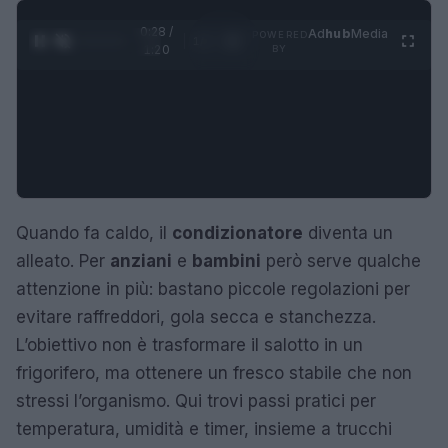
0:29 /
Ad
hub
Media
POWERED
1
/
4
1:20
BY
Quando fa caldo, il
condizionatore
diventa un
alleato. Per
anziani
e
bambini
però serve qualche
attenzione in più: bastano piccole regolazioni per
evitare raffreddori, gola secca e stanchezza.
L’obiettivo non è trasformare il salotto in un
frigorifero, ma ottenere un fresco stabile che non
stressi l’organismo. Qui trovi passi pratici per
temperatura, umidità e timer, insieme a trucchi