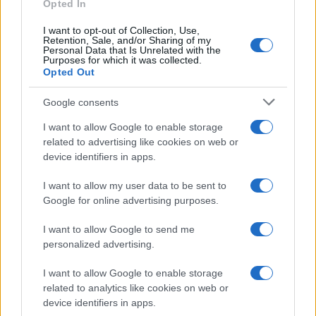
Opted In
bollette
o alla raccolta differenziata: la ricorrenza
I want to opt-out of Collection, Use,
aiuta a non dimenticare. Una chiamata annuale a
Retention, Sale, and/or Sharing of my
Personal Data that Is Unrelated with the
un tecnico per controllare batteria scarico
Purposes for which it was collected.
Opted Out
condensa e
scambiatore
completa la
manutenzione e previene cattivi odori.
Google consents
I want to allow Google to enable storage
related to advertising like cookies on web or
device identifiers in apps.
AUTORE
Massimiliano Cardinale
I want to allow my user data to be sent to
Massimiliano Cardinale di Catania iniziò
Google for online advertising purposes.
condividendo una ricetta di famiglia durante
una sagra di paese, attirando una comunità di
I want to allow Google to send me
follower: quel gesto lo spinse in redazione
personalized advertising.
con tono informale. Propone contenuti social
e porta appunti con nomi di produttori locali e
I want to allow Google to enable storage
mosse di cucina.
related to analytics like cookies on web or
device identifiers in apps.