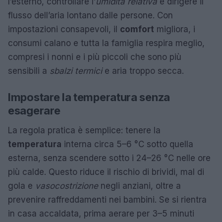
l’esterno, controllare l’
umidità relativa
e dirigere il
flusso dell’aria lontano dalle persone. Con
impostazioni consapevoli, il
comfort
migliora, i
consumi calano e tutta la famiglia respira meglio,
compresi i nonni e i più piccoli che sono più
sensibili a
sbalzi termici
e aria troppo secca.
Impostare la temperatura senza
esagerare
La regola pratica è semplice: tenere la
temperatura
interna circa 5–6 °C sotto quella
esterna, senza scendere sotto i 24–26 °C nelle ore
più calde. Questo riduce il rischio di brividi, mal di
gola e
vasocostrizione
negli anziani, oltre a
prevenire raffreddamenti nei bambini. Se si rientra
in casa accaldata, prima aerare per 3–5 minuti