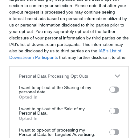
section to confirm your selection. Please note that after your
I
filtri
sporchi peggiorano la qualità dell’aria e
opt-out request is processed you may continue seeing
interest-based ads based on personal information utilized by
costringono il motore a lavorare di più. Routine
us or personal information disclosed to third parties prior to
essenziale: pulizia leggera ogni 2–4 settimane in
your opt-out. You may separately opt-out of the further
piena stagione e lavaggio approfondito ogni inizio
disclosure of your personal information by third parties on the
IAB’s list of downstream participants. This information may
estate. Sequenza: 1) spegnere e staccare
also be disclosed by us to third parties on the
IAB’s List of
l’alimentazione; 2) rimuovere i filtri; 3) aspirare la
Downstream Participants
that may further disclose it to other
polvere; 4) lavare con acqua tiepida e poco
third parties.
sapone; 5) asciugare all’ombra; 6) rimontare. Se
Please note that this website/app uses one or more Google
Personal Data Processing Opt Outs
presenti filtri a carboni o antibatterici, seguire la
services and may gather and store information including but
not limited to your visit or usage behaviour. You may click to
I want to opt-out of the Sharing of my
scadenza
del produttore.
personal data.
grant or deny consent to Google and its third-party tags to
Opted In
use your data for below specified purposes in below Google
Promemoria infallibile: metodo
“1° e 15”
. Segna sul
consent section.
I want to opt-out of the Sale of my
calendario o sullo smartphone due allarmi fissi al
Personal Data.
Opted In
giorno 1 e il giorno 15 dei mesi caldi. Giorno 1:
verifica rapida e aspirazione; giorno 15: lavaggio. In
I want to opt-out of processing my
Personal Data for Targeted Advertising.
alternativa, associare la pulizia al pagamento delle