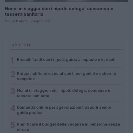
Nonni in viaggio con i nipoti: delega, consenso e
tessera sanitaria
Marco Bianchi · 7 Ago 2026
PIÙ LETTI
1
Biscotti facili con i nipoti: guida a impasto e varianti
2
Riduci notifiche e social con timer gentili e schermo
semplice
3
Nonni in viaggio con i nipoti: delega, consenso e
tessera sanitaria
4
Domanda online per agevolazioni trasporti senior:
guida pratica
5
Pianificare il budget delle vacanze in pensione senza
stress