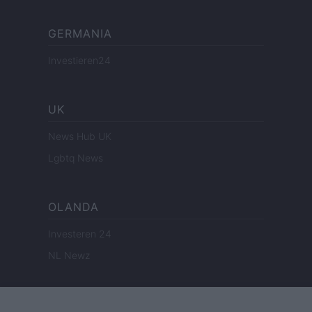
GERMANIA
Investieren24
UK
News Hub UK
Lgbtq News
OLANDA
Investeren 24
NL Newz