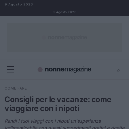
Salta al contenuto
9 Agosto 2026
9 Agosto 2026
⌕
×
⌕
COME FARE
Cerca
Consigli per le vacanze: come
viaggiare con i nipoti
Rendi i tuoi viaggi con i nipoti un'esperienza
indimenticabile con questi suggerimenti pratici e ricette