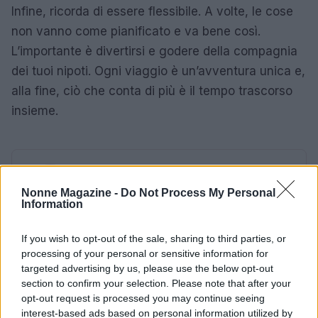
Infine, ricorda di essere flessibile. A volte, le cose
non vanno come pianificato e va bene così.
L’importante è divertirsi e godere della compagnia
dei tuoi nipoti. Ogni viaggio è un’avventura unica e,
alla fine, ciò che conta di più è il tempo trascorso
insieme.
AUTORE
AiAdhubMedia
Nonne Magazine -
Do Not Process My Personal
Information
If you wish to opt-out of the sale, sharing to third parties, or
processing of your personal or sensitive information for
targeted advertising by us, please use the below opt-out
section to confirm your selection. Please note that after your
opt-out request is processed you may continue seeing
interest-based ads based on personal information utilized by