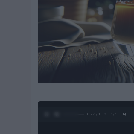
0:28 / 1:50
1
/
4