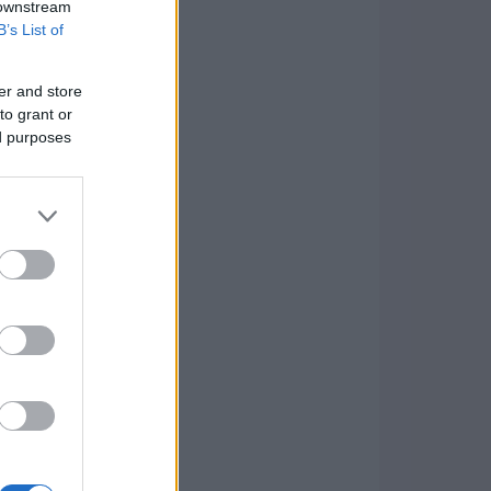
 downstream
B’s List of
er and store
to grant or
ed purposes