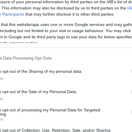
losure of your personal information by third parties on the IAB’s list of
. This information may also be disclosed by us to third parties on the
IA
Participants
that may further disclose it to other third parties.
 that this website/app uses one or more Google services and may gath
including but not limited to your visit or usage behaviour. You may click 
 to Google and its third-party tags to use your data for below specifi
ogle consent section.
l Data Processing Opt Outs
o opt-out of the Sharing of my personal data.
In
o opt-out of the Sale of my Personal Data.
In
 al miele
to opt-out of processing my Personal Data for Targeted
ing.
In
miele. Per prima cosa, ammolla i fogli di
o opt-out of Collection, Use, Retention, Sale, and/or Sharing