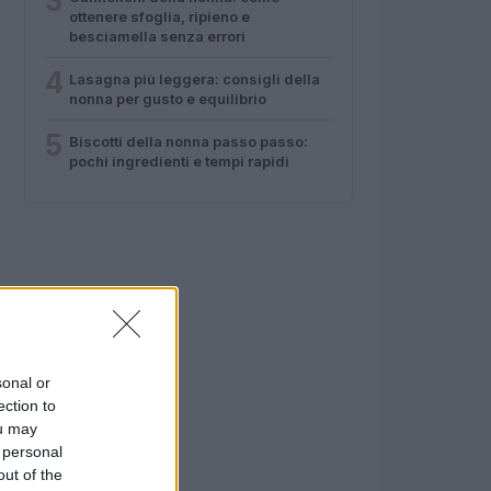
3
ottenere sfoglia, ripieno e
besciamella senza errori
4
Lasagna più leggera: consigli della
nonna per gusto e equilibrio
5
Biscotti della nonna passo passo:
pochi ingredienti e tempi rapidi
sonal or
ection to
ou may
 personal
out of the