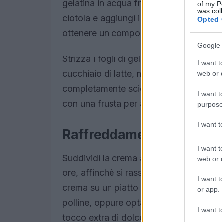
gelatina in acqua fredda per circa 10 m
of my P
was col
ciotola e aggiungi i semi di vaniglia, i
Opted 
ottenere un composto omogeneo.
Google 
Strizza i fogli di gelatina e mettili in u
I want t
cucchiaio di latte, mescolando continu
web or d
completamente sciolta, aggiungila al 
I want t
con una frusta per assicurarti che la ge
purpose
I want 
Raffreddamento e presen
I want t
Suddividi la crema al miele in quattro c
web or d
ore, affinché si rassodino. Quando sei 
I want t
crema su un piatto da portata. Puoi dec
or app.
polline, oppure optare per topping come
I want t
tocco extra di dolcezza.