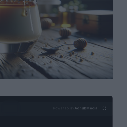
Ad
hub
Media
POWERED BY