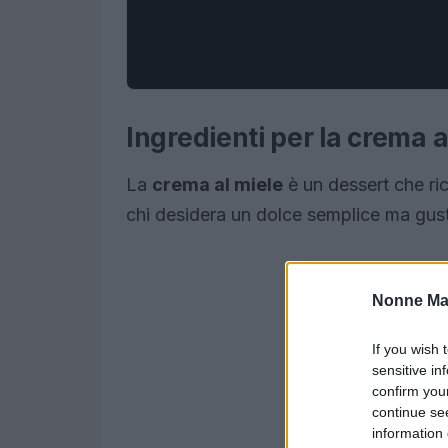
Ingredienti per la crema a
La
crema al miele
è un dessert che ric
chi desidera un dolce semplice ma gust
Nonne Ma
If you wish 
sensitive in
confirm you
continue se
information 