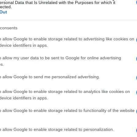
inuti. Nel frattempo, monta la panna in una
ersonal Data that Is Unrelated with the Purposes for which it
lected.
l miele e lo yogurt greco. Mescola bene fino a
Out
consents
n pentolino. Scioglili a fuoco basso insieme a un
o allow Google to enable storage related to advertising like cookies on
amente. Una volta che la gelatina è
evice identifiers in apps.
composto di panna, miele e yogurt. Mescola bene
o allow my user data to be sent to Google for online advertising
latina si distribuisca uniformemente.
s.
to allow Google to send me personalized advertising.
tazione
o allow Google to enable storage related to analytics like cookies on
oppette e riponile in frigorifero per almeno due
evice identifiers in apps.
pronto per servire, capovolgi delicatamente la
o allow Google to enable storage related to functionality of the website
orarla con un filo di miele e una spolverata di
 frutti di bosco, fragole o cioccolato per un
o allow Google to enable storage related to personalization.