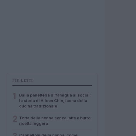
PIÙ LETTI
1
Dalla panetteria di famiglia ai social:
la storia di Aileen Chin, icona della
cucina tradizionale
2
Torta della nonna senza latte e burro:
ricetta leggera
Cannelloni della nonna: come