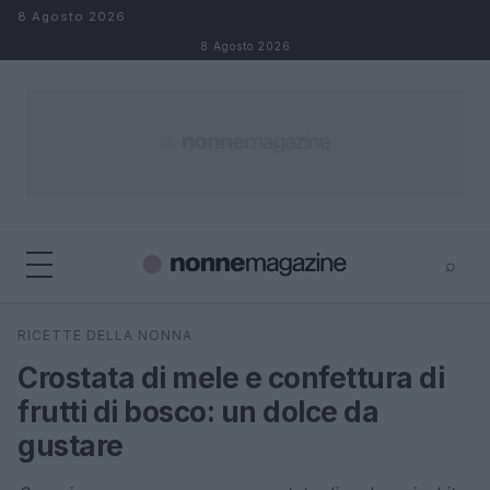
Salta al contenuto
8 Agosto 2026
8 Agosto 2026
⌕
×
⌕
RICETTE DELLA NONNA
Cerca
Crostata di mele e confettura di
frutti di bosco: un dolce da
gustare