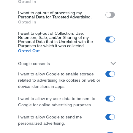
Opted In
Dalla panetteria di famiglia ai social: la storia di Aileen
I want to opt-out of processing my
Chin, icona della cucina tradizionale
Personal Data for Targeted Advertising.
Opted In
Edoardo Castellucci · 3 Ago 2026
I want to opt-out of Collection, Use,
RICETTE DELLA NONNA
Retention, Sale, and/or Sharing of my
Personal Data that Is Unrelated with the
Purposes for which it was collected.
Opted Out
Google consents
I want to allow Google to enable storage
related to advertising like cookies on web or
device identifiers in apps.
I want to allow my user data to be sent to
Google for online advertising purposes.
I want to allow Google to send me
Torta della nonna senza latte e burro: ricetta leggera
personalized advertising.
Camilla Bellini · 2 Ago 2026