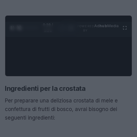
0:29 /
Ad
hub
Media
POWERED
1
/
4
1:21
BY
Ingredienti per la crostata
Per preparare una deliziosa crostata di mele e
confettura di frutti di bosco, avrai bisogno dei
seguenti ingredienti: