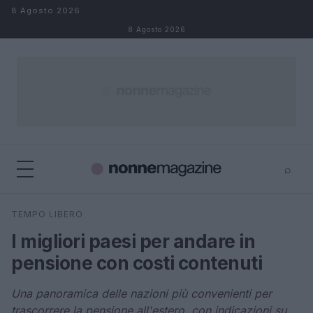
Salta al contenuto
8 Agosto 2026
8 Agosto 2026
⌕
×
⌕
TEMPO LIBERO
Cerca
I migliori paesi per andare in
pensione con costi contenuti
Una panoramica delle nazioni più convenienti per
trascorrere la pensione all'estero, con indicazioni su