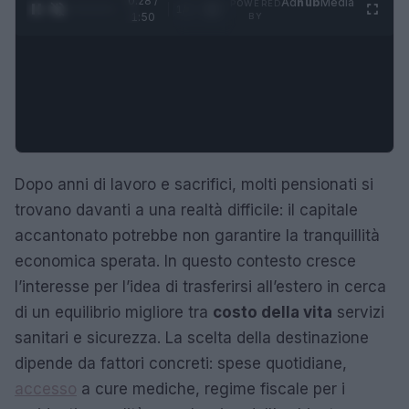
0:29 /
Ad
hub
Media
POWERED
1
/
4
1:50
BY
Dopo anni di lavoro e sacrifici, molti pensionati si
trovano davanti a una realtà difficile: il capitale
accantonato potrebbe non garantire la tranquillità
economica sperata. In questo contesto cresce
l’interesse per l’idea di trasferirsi all’estero in cerca
di un equilibrio migliore tra
costo della vita
servizi
sanitari e sicurezza. La scelta della destinazione
dipende da fattori concreti: spese quotidiane,
accesso
a cure mediche, regime fiscale per i