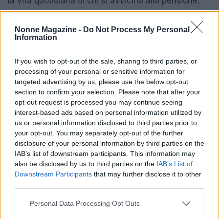
la vita quotidiana di chi si avvicina alla pensione.
Nonne Magazine -
Do Not Process My Personal
Information
AUTORE
Matteo Pellegrino
If you wish to opt-out of the sale, sharing to third parties, or
Matteo Pellegrino ha organizzato una sfilata
processing of your personal or sensitive information for
pop-up nei vicoli del Quartieri Spagnoli per
targeted advertising by us, please use the below opt-out
promuovere giovani designer; è editorialista
section to confirm your selection. Please note that after your
moda che cura rubriche su artigianato e
opt-out request is processed you may continue seeing
tendenze locali. Nato a Napoli, conserva
interest-based ads based on personal information utilized by
bozze di pattern e appunti presi nelle sartorie
us or personal information disclosed to third parties prior to
di via Toledo.
your opt-out. You may separately opt-out of the further
disclosure of your personal information by third parties on the
IAB’s list of downstream participants. This information may
also be disclosed by us to third parties on the
IAB’s List of
Downstream Participants
that may further disclose it to other
third parties.
Please note that this website/app uses one or more Google
Personal Data Processing Opt Outs
services and may gather and store information including but