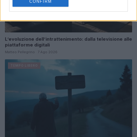
CONFIRM
L’evoluzione dell’intrattenimento: dalla televisione alle
piattaforme digitali
Matteo Pellegrino · 7 Ago 2026
TEMPO LIBERO