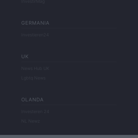
InvestirMag
GERMANIA
Investieren24
UK
News Hub UK
Lgbtq News
OLANDA
Investeren 24
NL Newz