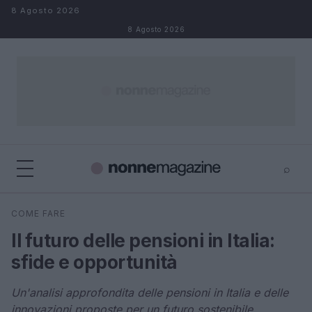
Salta al contenuto
8 Agosto 2026
8 Agosto 2026
⌕
×
⌕
COME FARE
Cerca
Il futuro delle pensioni in Italia:
sfide e opportunità
Un'analisi approfondita delle pensioni in Italia e delle
innovazioni proposte per un futuro sostenibile.