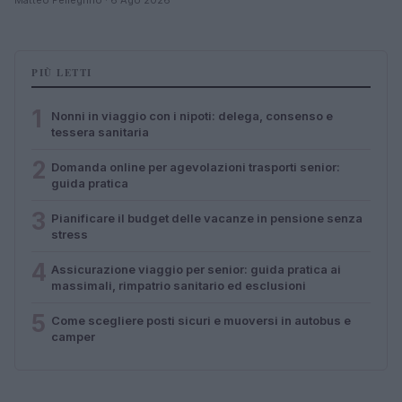
PIÙ LETTI
1
Nonni in viaggio con i nipoti: delega, consenso e
tessera sanitaria
2
Domanda online per agevolazioni trasporti senior:
guida pratica
3
Pianificare il budget delle vacanze in pensione senza
stress
4
Assicurazione viaggio per senior: guida pratica ai
massimali, rimpatrio sanitario ed esclusioni
5
Come scegliere posti sicuri e muoversi in autobus e
camper