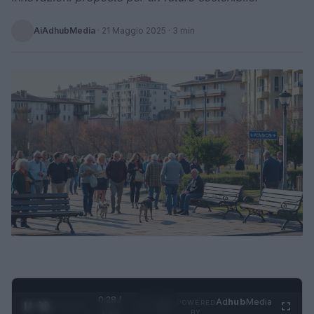
AiAdhubMedia
·
21 Maggio 2025
· 3 min
0:29 /
Ad
hub
Media
POWERED
1
/
4
1:23
BY