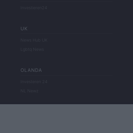
Investieren24
UK
News Hub UK
Lgbtq News
OLANDA
Investeren 24
NL Newz