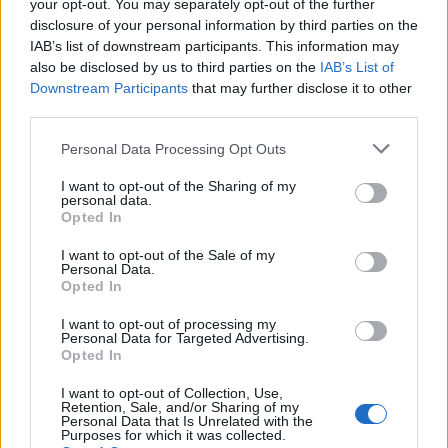
your opt-out. You may separately opt-out of the further
disclosure of your personal information by third parties on the
IAB’s list of downstream participants. This information may
also be disclosed by us to third parties on the
IAB’s List of
Downstream Participants
that may further disclose it to other
third parties.
Please note that this website/app uses one or more Google
Personal Data Processing Opt Outs
services and may gather and store information including but
not limited to your visit or usage behaviour. You may click to
I want to opt-out of the Sharing of my
personal data.
grant or deny consent to Google and its third-party tags to
Opted In
use your data for below specified purposes in below Google
Continua a leggere
consent section.
I want to opt-out of the Sale of my
Personal Data.
Opted In
COME FARE
I want to opt-out of processing my
Personal Data for Targeted Advertising.
Opted In
I want to opt-out of Collection, Use,
Retention, Sale, and/or Sharing of my
Personal Data that Is Unrelated with the
Purposes for which it was collected.