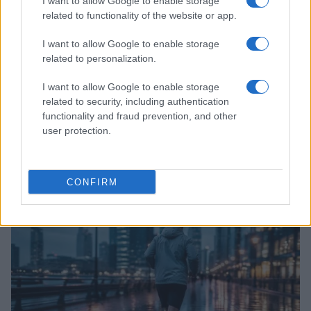
I want to allow Google to enable storage
related to functionality of the website or app.
I want to allow Google to enable storage
related to personalization.
I want to allow Google to enable storage
related to security, including authentication
functionality and fraud prevention, and other
user protection.
Salta su! La Regione Emilia-Romagna conferma gli
abbonamenti gratuiti per gli studenti
Beatrice Beretta · 5 Ago 2026
CONFIRM
SALUTE