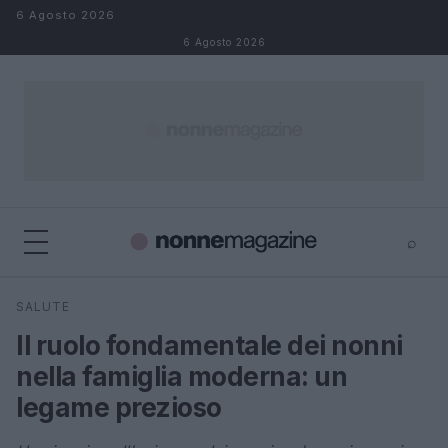
Salta al contenuto
6 Agosto 2026
6 Agosto 2026
⌕
×
⌕
SALUTE
Cerca
Il ruolo fondamentale dei nonni
nella famiglia moderna: un
legame prezioso