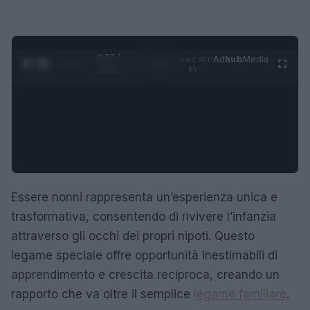
0:28 /
Ad
hub
Media
POWERED
1
/
4
1:21
BY
Essere nonni rappresenta un’esperienza unica e
trasformativa, consentendo di rivivere l’infanzia
attraverso gli occhi dei propri nipoti. Questo
legame speciale offre opportunità inestimabili di
apprendimento e crescita reciproca, creando un
rapporto che va oltre il semplice
legame familiare
.