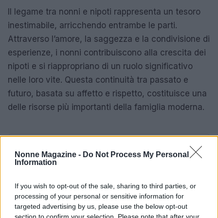
Il legame tra nonni e nipoti rappresenta un tesoro
inestimabile, arricchendo entrambe le parti.
Attraverso l’amore, la saggezza e la condivisione di
esperienze, i nonni contribuiscono alla crescita dei
nipoti e si riappropriano di un ruolo significativo
nelle loro vite. Questa continuità tra passato e
futuro, basata su affetto e rispetto, costituisce una
delle risorse più importanti della famiglia moderna.
AUTORE
Nonne Magazine -
Do Not Process My Personal
AiAdhubMedia
Information
If you wish to opt-out of the sale, sharing to third parties, or
processing of your personal or sensitive information for
targeted advertising by us, please use the below opt-out
section to confirm your selection. Please note that after your