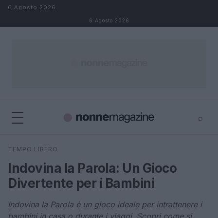
Salta al contenuto
6 Agosto 2026
6 Agosto 2026
⌕
×
⌕
TEMPO LIBERO
Cerca
Indovina la Parola: Un Gioco
Divertente per i Bambini
Indovina la Parola è un gioco ideale per intrattenere i
bambini in casa o durante i viaggi. Scopri come si