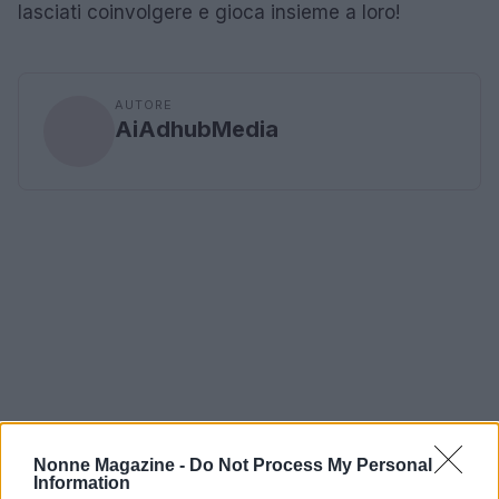
lasciati coinvolgere e gioca insieme a loro!
AUTORE
AiAdhubMedia
Nonne Magazine -
Do Not Process My Personal
Information