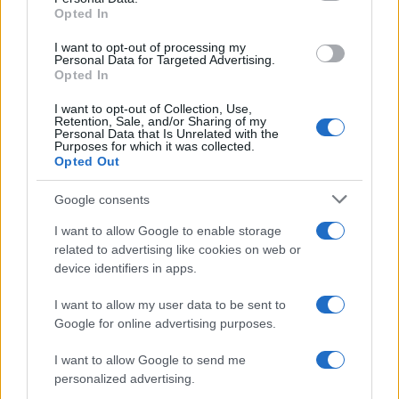
Opted In
I want to opt-out of processing my
Proteggi la tua vista durante l’eclissi solare: consigli
Personal Data for Targeted Advertising.
Opted In
essenziali per il 12 agosto 2026
Luca Bellini · 4 Ago 2026
I want to opt-out of Collection, Use,
Retention, Sale, and/or Sharing of my
Personal Data that Is Unrelated with the
TEMPO LIBERO
Purposes for which it was collected.
Opted Out
Google consents
I want to allow Google to enable storage
related to advertising like cookies on web or
device identifiers in apps.
I want to allow my user data to be sent to
Google for online advertising purposes.
I want to allow Google to send me
personalized advertising.
Nord Europa tranquillo: itinerari dolci tra laghi e borghi