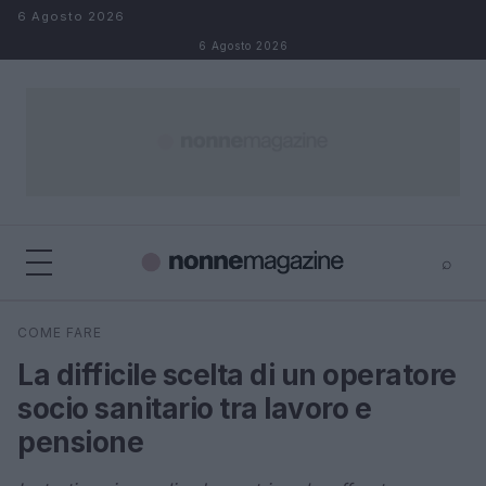
Salta al contenuto
6 Agosto 2026
6 Agosto 2026
⌕
×
⌕
COME FARE
Cerca
La difficile scelta di un operatore
socio sanitario tra lavoro e
pensione