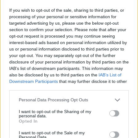
Assicurazione viaggio per senior: guida pratica ai
If you wish to opt-out of the sale, sharing to third parties, or
massimali, rimpatrio sanitario ed esclusioni
processing of your personal or sensitive information for
Beatrice Beretta · 4 Ago 2026
targeted advertising by us, please use the below opt-out
section to confirm your selection. Please note that after your
COME FARE
opt-out request is processed you may continue seeing
interest-based ads based on personal information utilized by
us or personal information disclosed to third parties prior to
your opt-out. You may separately opt-out of the further
disclosure of your personal information by third parties on the
IAB’s list of downstream participants. This information may
also be disclosed by us to third parties on the
IAB’s List of
Downstream Participants
that may further disclose it to other
third parties.
Please note that this website/app uses one or more Google
Personal Data Processing Opt Outs
services and may gather and store information including but
not limited to your visit or usage behaviour. You may click to
I want to opt-out of the Sharing of my
personal data.
grant or deny consent to Google and its third-party tags to
Come scegliere posti sicuri e muoversi in autobus e
Opted In
use your data for below specified purposes in below Google
camper
consent section.
I want to opt-out of the Sale of my
Cristian Castiglioni · 3 Ago 2026
Personal Data.