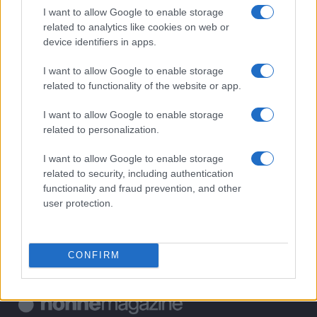
I want to allow Google to enable storage
1
Assicurazione viaggio per senior: guida pratica ai
related to analytics like cookies on web or
massimali, rimpatrio sanitario ed esclusioni
device identifiers in apps.
2
Come scegliere posti sicuri e muoversi in autobus e
I want to allow Google to enable storage
camper
related to functionality of the website or app.
3
Come scegliere auricolari per anziani con udito
I want to allow Google to enable storage
sensibile
related to personalization.
4
Passeggiate serali in quartiere: sicurezza e ritmo di
gruppo
I want to allow Google to enable storage
related to security, including authentication
5
Sconti over 65: come ottenere agevolazioni su treni,
functionality and fraud prevention, and other
autobus e musei
user protection.
CONFIRM