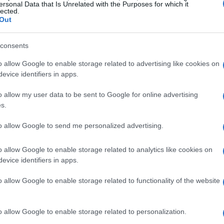
ersonal Data that Is Unrelated with the Purposes for which it
lected.
ella Liguria, caratterizzate da una forma
Out
e con il pesto. La loro origine è legata al comune
e preparate a mano. La lavorazione della pasta,
consents
 cui deriva il nome “trofia”. Questo formato di
o allow Google to enable storage related to advertising like cookies on
dimento, rendendo ogni boccone un’esperienza
evice identifiers in apps.
o allow my user data to be sent to Google for online advertising
s.
e del pesto
to allow Google to send me personalized advertising.
tentico, è fondamentale utilizzare ingredienti
o allow Google to enable storage related to analytics like cookies on
ipali sono:
evice identifiers in apps.
o allow Google to enable storage related to functionality of the website
o allow Google to enable storage related to personalization.