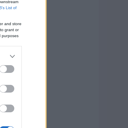
 downstream
B’s List of
er and store
to grant or
ed purposes