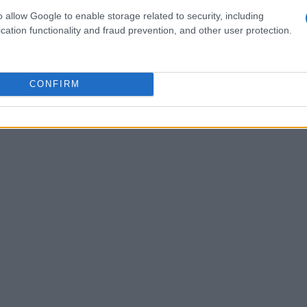
o allow Google to enable storage related to security, including
cation functionality and fraud prevention, and other user protection.
nsieme aglio e pinoli, si aggiunge il basilico e
 poltiglia omogenea. A questo punto, si incorpora
CONFIRM
 ottenere una salsa densa e cremosa. Se non si
zare un mixer, anche se il risultato finale