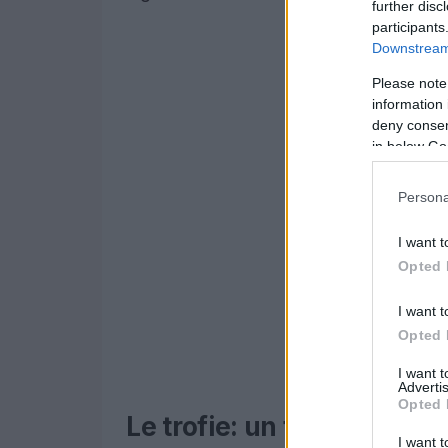
further disc
participants
Downstream 
Please note
information 
deny consent
in below Go
Persona
I want t
Opted 
I want t
Opted 
I want 
Advertis
Opted 
Le trofie: un formato di p
I want t