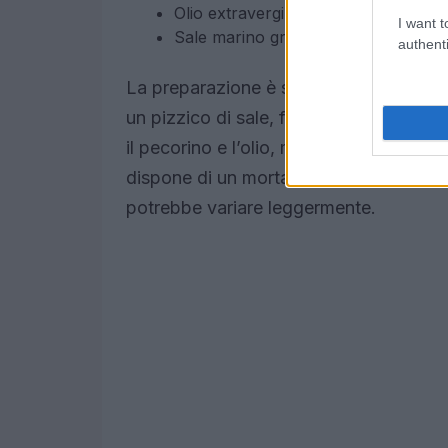
Olio extravergine d’oliva ligure
I want t
Sale marino grosso
authenti
La preparazione è semplice: si pestano i
un pizzico di sale, fino a ottenere una
il pecorino e l’olio, mescolando fino a
dispone di un mortaio, è possibile utiliz
potrebbe variare leggermente.