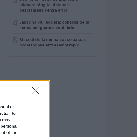
3
ottenere sfoglia, ripieno e
besciamella senza errori
4
Lasagna più leggera: consigli della
nonna per gusto e equilibrio
5
Biscotti della nonna passo passo:
pochi ingredienti e tempi rapidi
sonal or
ection to
ou may
 personal
out of the