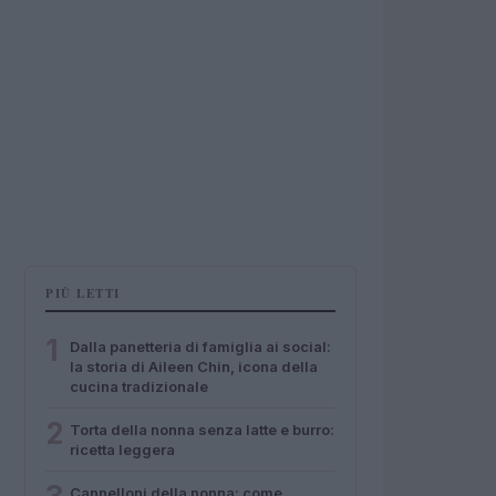
PIÙ LETTI
1
Dalla panetteria di famiglia ai social:
la storia di Aileen Chin, icona della
cucina tradizionale
2
Torta della nonna senza latte e burro:
ricetta leggera
Cannelloni della nonna: come