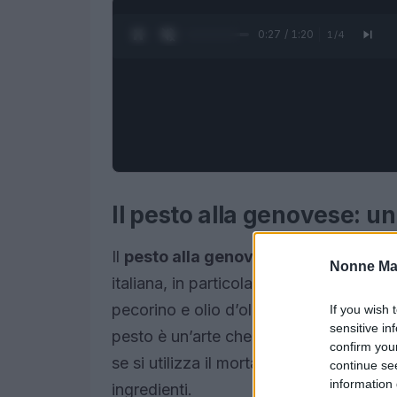
0:28 / 1:20
1
/
4
Il pesto alla genovese: u
Il
pesto alla genovese
è senza dubbio 
Nonne Ma
italiana, in particolare della Liguria. Qu
pecorino e olio d’oliva è un simbolo di
If you wish 
sensitive in
pesto è un’arte che richiede ingredienti
confirm you
se si utilizza il mortaio, metodo tradizi
continue se
information 
ingredienti.