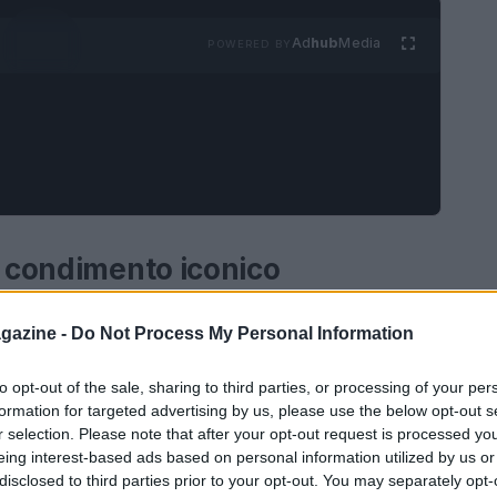
Ad
hub
Media
POWERED BY
n condimento iconico
uno dei condimenti più celebri della cucina
gazine -
Do Not Process My Personal Information
esto delizioso mix di basilico, aglio, pinoli,
 freschezza e autenticità. La preparazione del
to opt-out of the sale, sharing to third parties, or processing of your per
formation for targeted advertising by us, please use the below opt-out s
 di alta qualità e una certa manualità, soprattutto
r selection. Please note that after your opt-out request is processed y
onale che preserva i sapori e le proprietà degli
eing interest-based ads based on personal information utilized by us or
disclosed to third parties prior to your opt-out. You may separately opt-