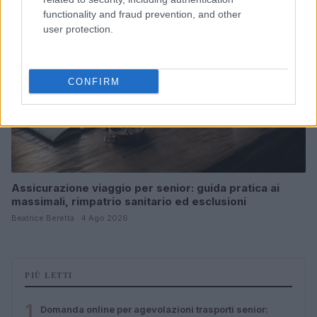
functionality and fraud prevention, and other
user protection.
CONFIRM
Assicurazione viaggio per senior: guida pratica ai
massimali, rimpatrio sanitario ed esclusioni
Beatrice Beretta · 4 Ago 2026
PIÙ LETTI
1
Domanda online per agevolazioni trasporti senior: