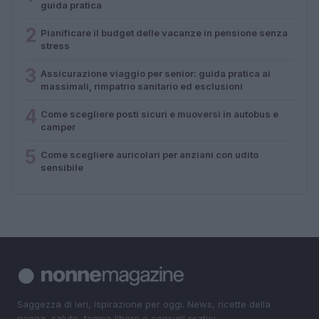
guida pratica
2
Pianificare il budget delle vacanze in pensione senza
stress
3
Assicurazione viaggio per senior: guida pratica ai
massimali, rimpatrio sanitario ed esclusioni
4
Come scegliere posti sicuri e muoversi in autobus e
camper
5
Come scegliere auricolari per anziani con udito
sensibile
Saggezza di ieri, ispirazione per oggi. News, ricette della
nonna, salute, tempo libero e consigli pratici.