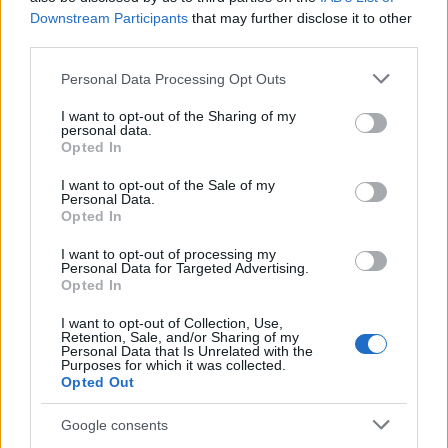
Downstream Participants
that may further disclose it to other
third parties.
Please note that this website/app uses one or more Google
Personal Data Processing Opt Outs
Continua a leggere
services and may gather and store information including but
not limited to your visit or usage behaviour. You may click to
I want to opt-out of the Sharing of my
personal data.
grant or deny consent to Google and its third-party tags to
Opted In
COME FARE
use your data for below specified purposes in below Google
consent section.
I want to opt-out of the Sale of my
Personal Data.
Opted In
I want to opt-out of processing my
Personal Data for Targeted Advertising.
Opted In
I want to opt-out of Collection, Use,
Retention, Sale, and/or Sharing of my
Personal Data that Is Unrelated with the
Purposes for which it was collected.
Opted Out
Google consents
Domanda online per agevolazioni trasporti senior: