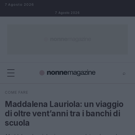
Salta al contenuto
7 Agosto 2026
7 Agosto 2026
⌕
×
⌕
COME FARE
Cerca
Maddalena Lauriola: un viaggio
di oltre vent’anni tra i banchi di
scuola