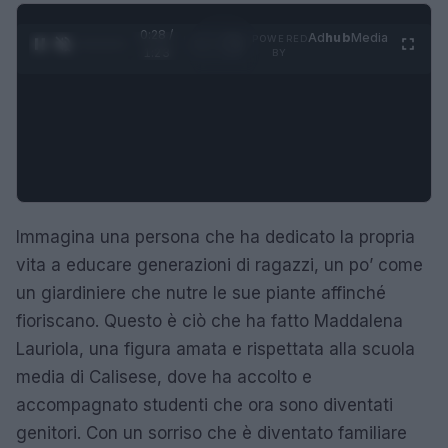
0:28 /
Ad
hub
Media
POWERED
1
/
4
1:23
BY
Immagina una persona che ha dedicato la propria
vita a educare generazioni di ragazzi, un po’ come
un giardiniere che nutre le sue piante affinché
fioriscano. Questo è ciò che ha fatto Maddalena
Lauriola, una figura amata e rispettata alla scuola
media di Calisese, dove ha accolto e
accompagnato studenti che ora sono diventati
genitori. Con un sorriso che è diventato familiare