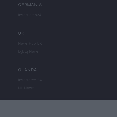
GERMANIA
Investieren24
UK
News Hub UK
Lgbtq News
OLANDA
Investeren 24
NL Newz