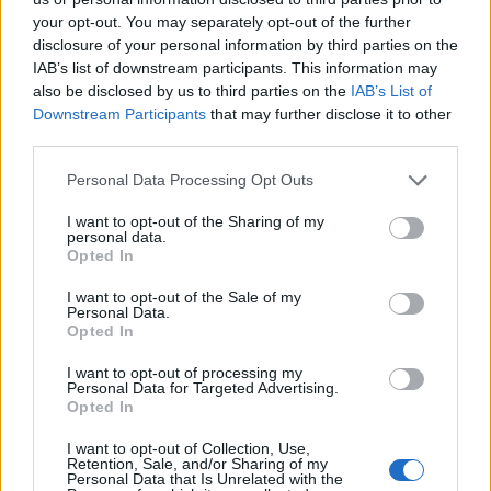
your opt-out. You may separately opt-out of the further
disclosure of your personal information by third parties on the
IAB’s list of downstream participants. This information may
also be disclosed by us to third parties on the
IAB’s List of
Downstream Participants
that may further disclose it to other
third parties.
Domanda online per agevolazioni trasporti senior:
Please note that this website/app uses one or more Google
Personal Data Processing Opt Outs
guida pratica
services and may gather and store information including but
Marco Bianchi · 6 Ago 2026
not limited to your visit or usage behaviour. You may click to
I want to opt-out of the Sharing of my
personal data.
grant or deny consent to Google and its third-party tags to
Opted In
COME FARE
use your data for below specified purposes in below Google
consent section.
I want to opt-out of the Sale of my
Personal Data.
Opted In
I want to opt-out of processing my
Personal Data for Targeted Advertising.
Opted In
I want to opt-out of Collection, Use,
Retention, Sale, and/or Sharing of my
Personal Data that Is Unrelated with the