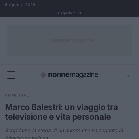
Salta al contenuto
6 Agosto 2026
6 Agosto 2026
⌕
×
⌕
COME FARE
Cerca
Marco Balestri: un viaggio tra
televisione e vita personale
Scopriamo la storia di un autore che ha segnato la
televisione italiana