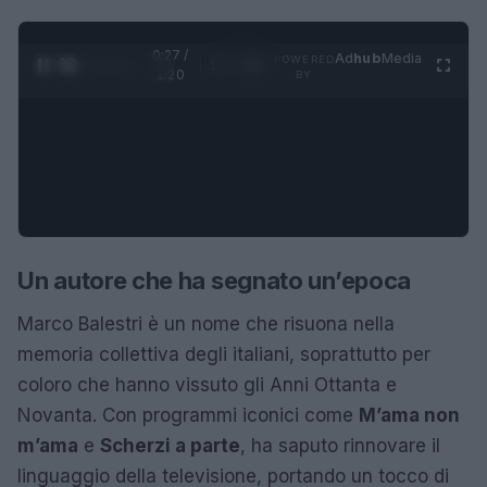
0:27 /
Ad
hub
Media
POWERED
1
/
4
1:20
BY
Un autore che ha segnato un’epoca
Marco Balestri è un nome che risuona nella
memoria collettiva degli italiani, soprattutto per
coloro che hanno vissuto gli Anni Ottanta e
Novanta. Con programmi iconici come
M’ama non
m’ama
e
Scherzi a parte
, ha saputo rinnovare il
linguaggio della televisione, portando un tocco di