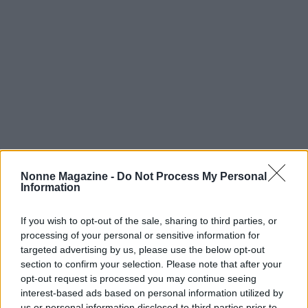
Nonne Magazine -
Do Not Process My Personal
Continua a leggere
Information
If you wish to opt-out of the sale, sharing to third parties, or
COME FARE
processing of your personal or sensitive information for
targeted advertising by us, please use the below opt-out
section to confirm your selection. Please note that after your
opt-out request is processed you may continue seeing
interest-based ads based on personal information utilized by
us or personal information disclosed to third parties prior to