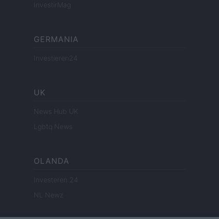
InvestirMag
GERMANIA
Investieren24
UK
News Hub UK
Lgbtq News
OLANDA
Investeren 24
NL Newz