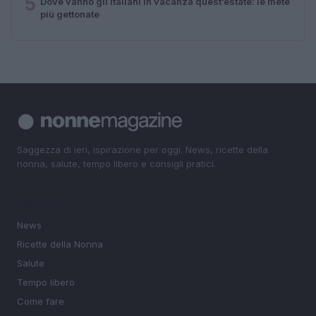
5
Dove vanno gli italiani in vacanza quest’estate: le mete
più gettonate
Saggezza di ieri, ispirazione per oggi. News, ricette della
nonna, salute, tempo libero e consigli pratici.
SEZIONI
News
Ricette della Nonna
Salute
Tempo libero
Come fare