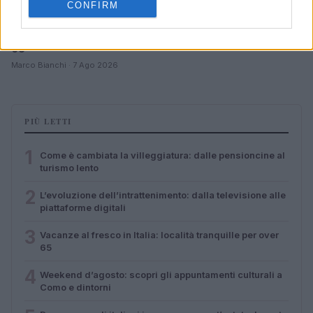
CONFIRM
Vacanze al fresco in Italia: località tranquille per over
65
Marco Bianchi · 7 Ago 2026
PIÙ LETTI
1
Come è cambiata la villeggiatura: dalle pensioncine al
turismo lento
2
L’evoluzione dell’intrattenimento: dalla televisione alle
piattaforme digitali
3
Vacanze al fresco in Italia: località tranquille per over
65
4
Weekend d’agosto: scopri gli appuntamenti culturali a
Como e dintorni