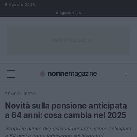
Salta al contenuto
8 Agosto 2026
8 Agosto 2026
⌕
×
⌕
TEMPO LIBERO
Cerca
Novità sulla pensione anticipata
a 64 anni: cosa cambia nel 2025
Scopri le nuove disposizioni per la pensione anticipata
a 64 anni e come influiscono sui lavoratori.