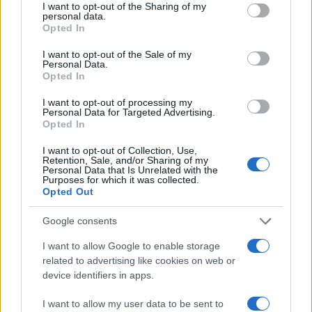
not limited to your visit or usage behaviour. You may click to
I want to opt-out of the Sharing of my
personal data.
grant or deny consent to Google and its third-party tags to
Opted In
use your data for below specified purposes in below Google
consent section.
I want to opt-out of the Sale of my
Personal Data.
Opted In
I want to opt-out of processing my
Personal Data for Targeted Advertising.
Opted In
Come è cambiata la villeggiatura: dalle pensioncine al
I want to opt-out of Collection, Use,
Retention, Sale, and/or Sharing of my
turismo lento
Personal Data that Is Unrelated with the
Purposes for which it was collected.
Beatrice Beretta · 8 Ago 2026
Opted Out
TEMPO LIBERO
Google consents
I want to allow Google to enable storage
related to advertising like cookies on web or
device identifiers in apps.
I want to allow my user data to be sent to