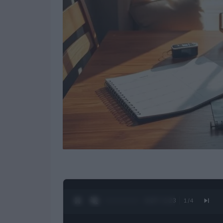
0:28 / 1:23
1
/
4