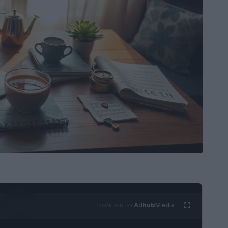
Ad
hub
Media
POWERED BY