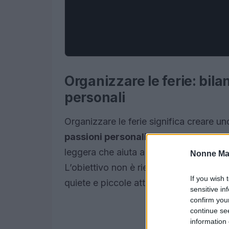
Organizzare le ferie: bila
personali
Organizzare le ferie significa creare uno
passioni personali
. In questo contest
leggera che aiuta a distribuire le energi
Nonne Ma
L’obiettivo non è riempire ogni minut
If you wish 
quiete e piccole attività che generano
sensitive in
confirm you
continue se
information 