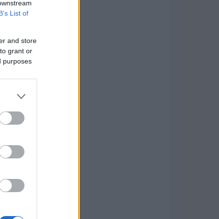
 downstream
B’s List of
er and store
to grant or
ed purposes