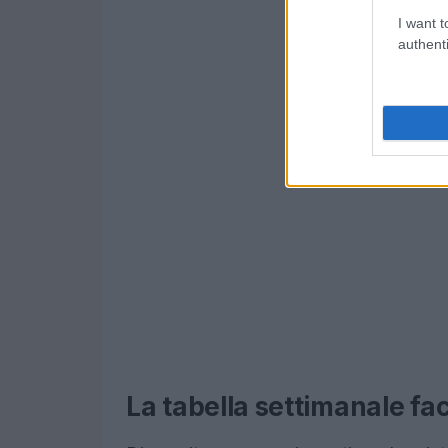
I want t
authenti
La tabella settimanale fa