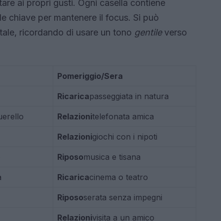
are ai propri gusti. Ogni casella contiene
e chiave per mantenere il focus. Si può
tale, ricordando di usare un tono
gentile
verso
Pomeriggio/Sera
Ricarica
passeggiata in natura
uerello
Relazioni
telefonata amica
Relazioni
giochi con i nipoti
o
Riposo
musica e tisana
a
Ricarica
cinema o teatro
Riposo
serata senza impegni
Relazioni
visita a un amico