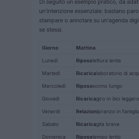
Di seguito un esempio pratico, da adatt
un’intenzione essenziale: bastano parol
stampare o annotare su un’agenda digi
se stessi.
Giorno
Mattina
Lunedì
Riposo
lettura lenta
Martedì
Ricarica
laboratorio di acq
Mercoledì
Riposo
sonno lungo
Giovedì
Ricarica
giro in bici legger
Venerdì
Relazioni
pranzo in famigli
Sabato
Ricarica
gita breve
Domenica
Riposo
tempo lento