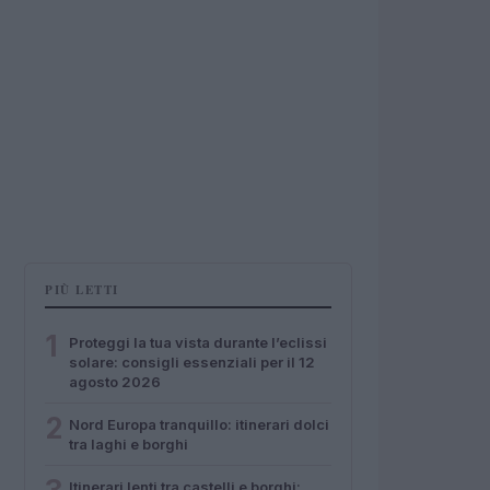
PIÙ LETTI
1
Proteggi la tua vista durante l’eclissi
solare: consigli essenziali per il 12
agosto 2026
2
Nord Europa tranquillo: itinerari dolci
tra laghi e borghi
Itinerari lenti tra castelli e borghi: