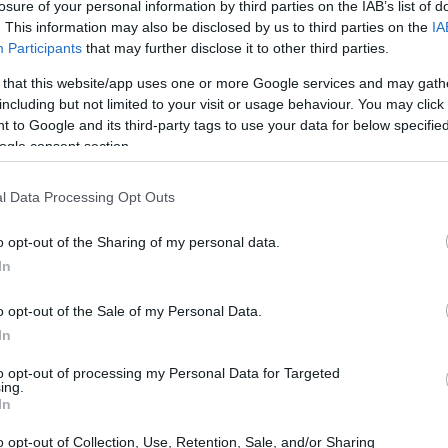
losure of your personal information by third parties on the IAB’s list of
. This information may also be disclosed by us to third parties on the
IA
Participants
that may further disclose it to other third parties.
 that this website/app uses one or more Google services and may gath
including but not limited to your visit or usage behaviour. You may click 
 to Google and its third-party tags to use your data for below specifi
ogle consent section.
l Data Processing Opt Outs
o opt-out of the Sharing of my personal data.
In
o opt-out of the Sale of my Personal Data.
In
mente, la mente si rigenera quando alterna
relax
resse. Un metodo chiaro favorisce scelte serene,
to opt-out of processing my Personal Data for Targeted
ing.
o. Qui si presenta un approccio semplice: una
In
 con esempi pratici di brevi viaggi, hobby e
o opt-out of Collection, Use, Retention, Sale, and/or Sharing