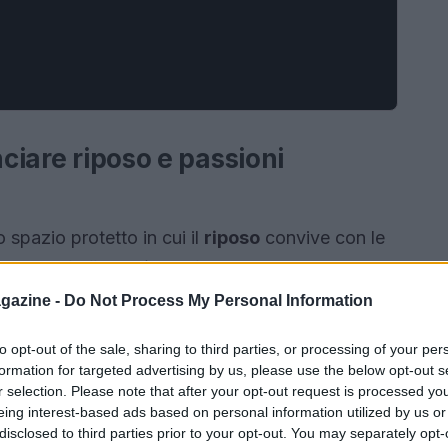
nciare riposo e passioni
 spazio protetto in cui il
riposo
convive con le
o, una
tabella settimanale
offre una cornice
e, evitando sia l’eccesso di impegni sia l’inerzia.
gazine -
Do Not Process My Personal Information
o, ma alternare consapevolmente momenti di
to opt-out of the sale, sharing to third parties, or processing of your per
gioia
.
formation for targeted advertising by us, please use the below opt-out s
r selection. Please note that after your opt-out request is processed y
eing interest-based ads based on personal information utilized by us or
disclosed to third parties prior to your opt-out. You may separately opt-