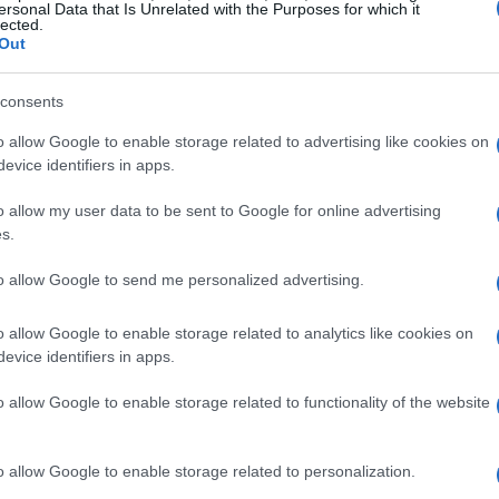
ersonal Data that Is Unrelated with the Purposes for which it
rsonalizzare il ritmo.
lected.
Out
lla 3R (Riposo, Ricarica,
consents
o allow Google to enable storage related to advertising like cookies on
evice identifiers in apps.
tre categorie funzionali:
Riposo
(sonno, quiete,
natura) e
Relazioni
(famiglia, amici, nipoti).
o allow my user data to be sent to Google for online advertising
s.
o queste tre aree, così da mantenere energia e
i mezza giornata, in modo flessibile:
mattina
e
to allow Google to send me personalized advertising.
ni di libertà.
o allow Google to enable storage related to analytics like cookies on
evice identifiers in apps.
ma i momenti di
Riposo
(cardine della
icarica
mirate e, infine, 2 appuntamenti di
o allow Google to enable storage related to functionality of the website
vita di sovraccaricare il calendario e tutela la
o allow Google to enable storage related to personalization.