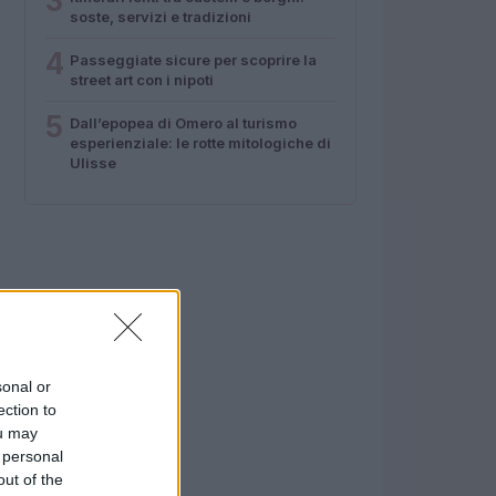
3
soste, servizi e tradizioni
4
Passeggiate sicure per scoprire la
street art con i nipoti
5
Dall’epopea di Omero al turismo
esperienziale: le rotte mitologiche di
Ulisse
sonal or
ection to
ou may
 personal
out of the