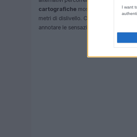
I want t
cartografiche
mostrano il
profilo alti
authenti
metri di dislivello. Chi desidera una ve
annotare le sensazioni e scegliere il tra