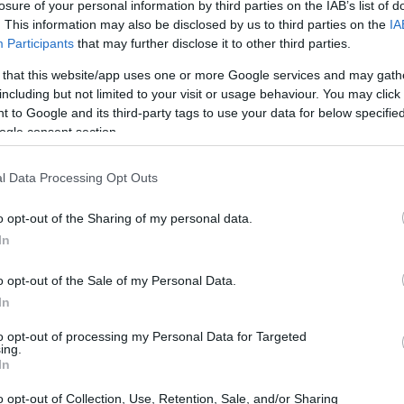
losure of your personal information by third parties on the IAB’s list of
. This information may also be disclosed by us to third parties on the
IA
Participants
that may further disclose it to other third parties.
 that this website/app uses one or more Google services and may gath
including but not limited to your visit or usage behaviour. You may click 
 to Google and its third-party tags to use your data for below specifi
ogle consent section.
l Data Processing Opt Outs
o opt-out of the Sharing of my personal data.
In
o opt-out of the Sale of my Personal Data.
In
en valutato incentiva la costanza, riduce
to opt-out of processing my Personal Data for Targeted
ing.
 camminare. Questo articolo offre una guida
In
a pendenza reale, come individuare soste e
o opt-out of Collection, Use, Retention, Sale, and/or Sharing