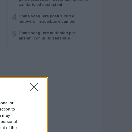
sanitario ed esclusioni
4
Come scegliere posti sicuri e
muoversi in autobus e camper
5
Come scegliere auricolari per
anziani con udito sensibile
sonal or
ection to
ou may
 personal
out of the