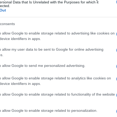
ersonal Data that Is Unrelated with the Purposes for which it
re rumore e distrazioni, e come usare
app semplici
lected.
Out
gi. L’obiettivo è una scelta informata,
consents
o allow Google to enable storage related to advertising like cookies on
sa guardare e come misurarla
evice identifiers in apps.
 ritmo. In termini pratici, si considera la
o allow my user data to be sent to Google for online advertising
s.
islivello e distanza: più è alta, più l’impegno
semplice, osservare marciapiedi e raccordi:
to allow Google to send me personalized advertising.
olci, mentre tratti brevi e ripidi richiedono
o allow Google to enable storage related to analytics like cookies on
uono corsi d’acqua o binari sono tipicamente più
evice identifiers in apps.
ine mostrano variazioni evidenti.
o allow Google to enable storage related to functionality of the website
si possono usare metodi intuitivi: contare i
l respiro, oppure confrontare due percorsi
o allow Google to enable storage related to personalization.
 ritmo. Per un dato più preciso, molte
app