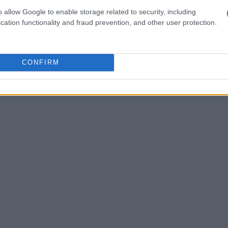
o allow Google to enable storage related to security, including
metrico
basta tracciare il segmento e leggere i
cation functionality and fraud prevention, and other user protection.
rifica sul campo può testare un anello breve,
cciato più regolare.
CONFIRM