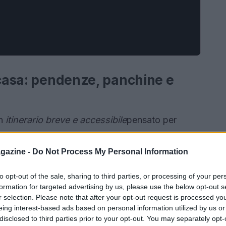
 casa: pendenze, panchine e
un
itinerario breve e accessibile
pensato per
 sicurezza. Scegliere il percorso giusto
ione: capire le
pendenze
localizzare
panchine
e
gazine -
Do Not Process My Personal Information
fico. Questi elementi, combinati, determinano il
to opt-out of the sale, sharing to third parties, or processing of your per
ta, sia per chi cerca una camminata dolce sia
formation for targeted advertising by us, please use the below opt-out s
 con esigenze specifiche.
r selection. Please note that after your opt-out request is processed y
eing interest-based ads based on personal information utilized by us or
disclosed to third parties prior to your opt-out. You may separately opt-