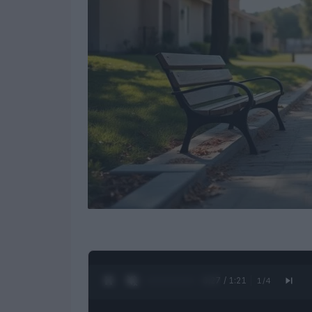
0:28 / 1:21
1
/
4