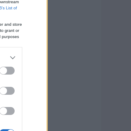
 downstream
B’s List of
er and store
to grant or
ed purposes