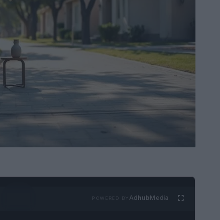
Ad
hub
Media
POWERED BY