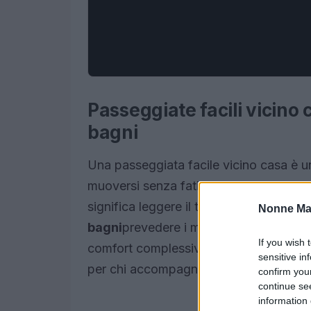
Passeggiate facili vicino
bagni
Una passeggiata facile vicino casa è 
muoversi senza fatica e con un senso di
significa leggere il territorio con attenz
Nonne Ma
bagni
prevedere i momenti di minor traf
If you wish 
comfort complessivo e l’energia richies
sensitive in
per chi accompagna bambini o persone
confirm you
continue se
information 