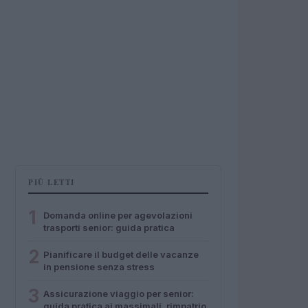
PIÙ LETTI
1
Domanda online per agevolazioni
trasporti senior: guida pratica
2
Pianificare il budget delle vacanze
in pensione senza stress
3
Assicurazione viaggio per senior:
guida pratica ai massimali, rimpatrio