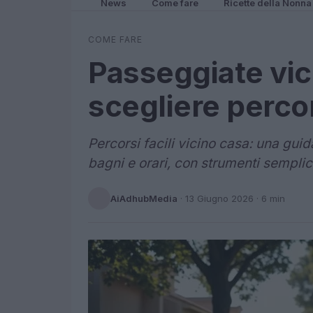
News
Come fare
Ricette della Nonna
COME FARE
Passeggiate vic
scegliere percors
Percorsi facili vicino casa: una gui
bagni e orari, con strumenti semplic
AiAdhubMedia
·
13 Giugno 2026
· 6 min