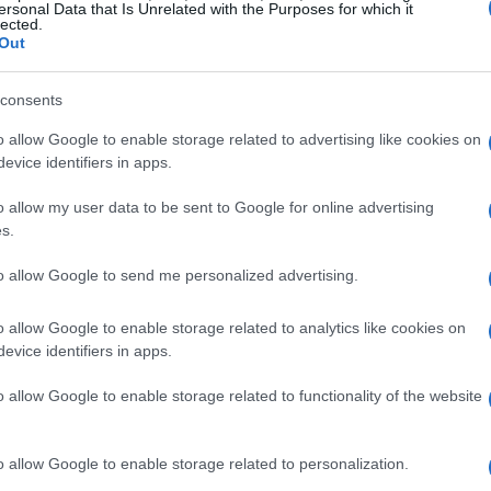
ersonal Data that Is Unrelated with the Purposes for which it
lected.
Out
a
consents
o omogeneo
o allow Google to enable storage related to advertising like cookies on
evice identifiers in apps.
ttenere una base perfetta per i tuoi calzoni. La
o allow my user data to be sent to Google for online advertising
sti, ma una combinazione classica prevede l’uso
s.
ano e olive.
to allow Google to send me personalized advertising.
ura
o allow Google to enable storage related to analytics like cookies on
evice identifiers in apps.
do una cipolla in poco olio e sale. Aggiungi la
o allow Google to enable storage related to functionality of the website
iata a julienne, e lascia cuocere a fuoco medio
con sale e pepe macinato. Una volta che la
o allow Google to enable storage related to personalization.
la e unisci la ricotta, la mozzarella tritata, il