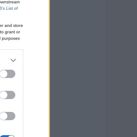
 downstream
B’s List of
er and store
to grant or
ed purposes