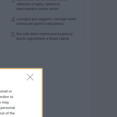
3
ottenere sfoglia, ripieno e
besciamella senza errori
4
Lasagna più leggera: consigli della
nonna per gusto e equilibrio
5
Biscotti della nonna passo passo:
pochi ingredienti e tempi rapidi
sonal or
ection to
ou may
 personal
out of the