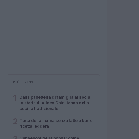
PIÙ LETTI
1
Dalla panetteria di famiglia ai social:
la storia di Aileen Chin, icona della
cucina tradizionale
2
Torta della nonna senza latte e burro:
ricetta leggera
Cannelloni della nonna: come