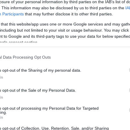
losure of your personal information by third parties on the IAB’s list of
. This information may also be disclosed by us to third parties on the
IA
Participants
that may further disclose it to other third parties.
 that this website/app uses one or more Google services and may gath
including but not limited to your visit or usage behaviour. You may click 
 to Google and its third-party tags to use your data for below specifi
ogle consent section.
l Data Processing Opt Outs
o opt-out of the Sharing of my personal data.
In
o opt-out of the Sale of my Personal Data.
In
to opt-out of processing my Personal Data for Targeted
ing.
azione
In
ogno di:
o opt-out of Collection, Use, Retention, Sale, and/or Sharing