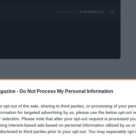
Ad
hub
Media
POWERED BY
e pasta morta, è un impasto versatile e
gazine -
Do Not Process My Personal Information
rincipali sono farina, olio extravergine d’oliva, un
 è ideale per preparare calzoni, torte salate e
to opt-out of the sale, sharing to third parties, or processing of your per
formation for targeted advertising by us, please use the below opt-out s
leggera e friabile la rende perfetta per essere
r selection. Please note that after your opt-out request is processed y
rendendo ogni piatto unico e delizioso.
eing interest-based ads based on personal information utilized by us or
disclosed to third parties prior to your opt-out. You may separately opt-