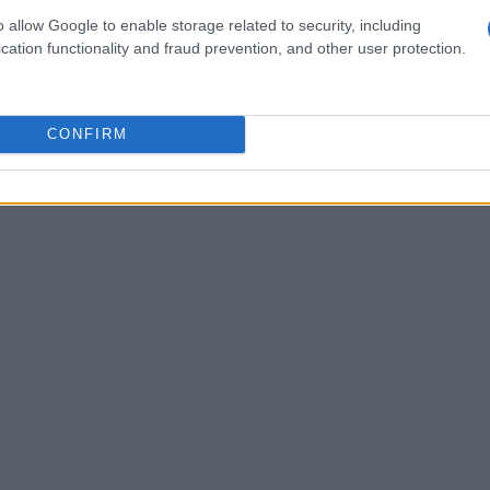
ttate e un po’ di prezzemolo tritato. Mescola
o allow Google to enable storage related to security, including
osto omogeneo.
cation functionality and fraud prevention, and other user protection.
CONFIRM