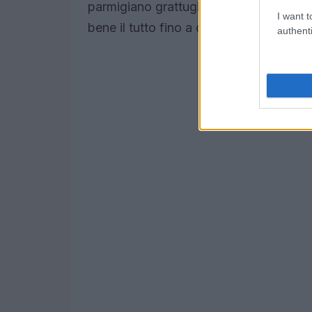
parmigiano grattugiato, le olive spezze
I want t
bene il tutto fino a ottenere un comp
authenti