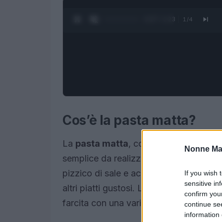
0:28 / 1:23
1
/
4
Cos’è la pasta matta?
La
pasta matta
, conosciuta anche com
Nonne Ma
semplice da realizzare. Gli ingredienti p
pizzico di sale e acqua. Questo impasto
If you wish 
sensitive in
altri piatti gustosi. La sua consistenza 
confirm you
farcita con una varietà di ingredienti, 
continue se
information 