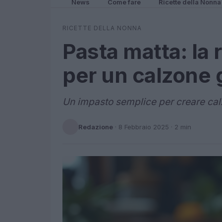
News
Come fare
Ricette della Nonna
RICETTE DELLA NONNA
Pasta matta: la 
per un calzone
Un impasto semplice per creare calzo
Redazione
·
8 Febbraio 2025
· 2 min