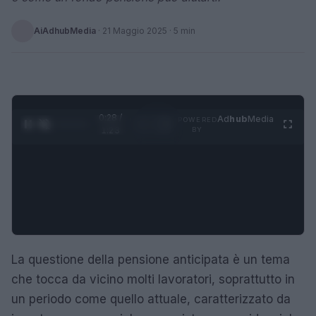
AiAdhubMedia
·
21 Maggio 2025
· 5 min
0:29 /
Ad
hub
Media
POWERED
1
/
4
1:23
BY
La questione della pensione anticipata è un tema
che tocca da vicino molti lavoratori, soprattutto in
un periodo come quello attuale, caratterizzato da