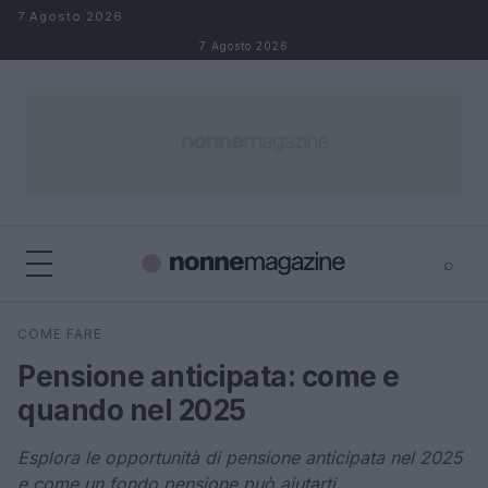
Salta al contenuto
7 Agosto 2026
7 Agosto 2026
⌕
×
⌕
COME FARE
Cerca
Pensione anticipata: come e
quando nel 2025
Esplora le opportunità di pensione anticipata nel 2025
e come un fondo pensione può aiutarti.