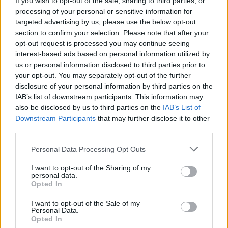
dimentichiamo che una pianificazione previdenziale
If you wish to opt-out of the sale, sharing to third parties, or
processing of your personal or sensitive information for
efficace può fare la differenza nei momenti cruciali
targeted advertising by us, please use the below opt-out
della vita.
section to confirm your selection. Please note that after your
opt-out request is processed you may continue seeing
Le informazioni fornite in questo articolo hanno un
interest-based ads based on personal information utilized by
us or personal information disclosed to third parties prior to
valore puramente educativo e informativo. Non
your opt-out. You may separately opt-out of the further
sono un invito a comprare o vendere titoli o
disclosure of your personal information by third parties on the
strumenti finanziari, ma un modo per stimolare la
IAB’s list of downstream participants. This information may
also be disclosed by us to third parties on the
IAB’s List of
riflessione e la pianificazione. Come riportato
Downstream Participants
that may further disclose it to other
recentemente da uno studio, una buona
third parties.
pianificazione previdenziale può migliorare
Please note that this website/app uses one or more Google
Personal Data Processing Opt Outs
notevolmente la qualità della vita in pensione.
services and may gather and store information including but
Quindi, perché non prendere in mano le redini del
not limited to your visit or usage behaviour. You may click to
I want to opt-out of the Sharing of my
personal data.
grant or deny consent to Google and its third-party tags to
proprio futuro e iniziare a informarsi meglio?
Opted In
use your data for below specified purposes in below Google
consent section.
I want to opt-out of the Sale of my
Personal Data.
Opted In
AUTORE