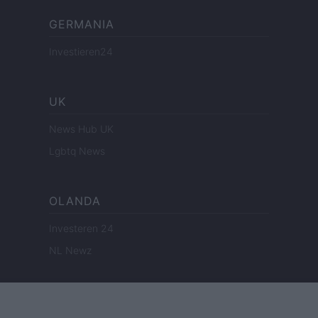
GERMANIA
Investieren24
UK
News Hub UK
Lgbtq News
OLANDA
Investeren 24
NL Newz