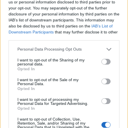
us or personal information disclosed to third parties prior to
your opt-out. You may separately opt-out of the further
disclosure of your personal information by third parties on the
IAB’s list of downstream participants. This information may
also be disclosed by us to third parties on the
IAB’s List of
Downstream Participants
that may further disclose it to other
third parties.
Please note that this website/app uses one or more Google
Personal Data Processing Opt Outs
services and may gather and store information including but
Papa Leone a Santa Maria degli Angeli: migliaia di
not limited to your visit or usage behaviour. You may click to
I want to opt-out of the Sharing of my
giovani per il meeting francescano
personal data.
grant or deny consent to Google and its third-party tags to
Opted In
Edoardo Castellucci · 7 Ago 2026
use your data for below specified purposes in below Google
consent section.
I want to opt-out of the Sale of my
NEWS
Personal Data.
Opted In
I want to opt-out of processing my
Personal Data for Targeted Advertising.
Opted In
I want to opt-out of Collection, Use,
Retention, Sale, and/or Sharing of my
Personal Data that Is Unrelated with the