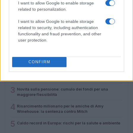
I want to allow Google to enable storage
related to personalization.
Caldo record in Europa: rischi per la salute e ambiente
Luca Bellini · 1 Ago 2026
I want to allow Google to enable storage
related to security, including authentication
functionality and fraud prevention, and other
user protection.
PIÙ LETTI
1
Vacanze estive per anziani a Verona: un’opportunità da
non perdere
CONFIRM
2
L’Italia nel 2050: un futuro di sfide demografiche ed
economiche
3
Novità sulla pensione: cumulo dei fondi per una
maggiore flessibilità
4
Risarcimento milionario per le amiche di Amy
Winehouse: la sentenza contro Mitch
5
Caldo record in Europa: rischi per la salute e ambiente