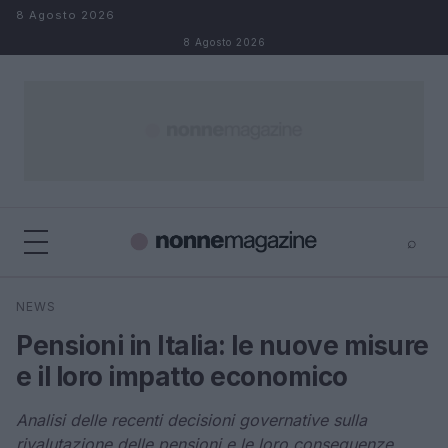
Salta al contenuto
8 Agosto 2026
8 Agosto 2026
⌕
×
⌕
NEWS
Cerca
Pensioni in Italia: le nuove misure
e il loro impatto economico
Analisi delle recenti decisioni governative sulla
rivalutazione delle pensioni e le loro conseguenze