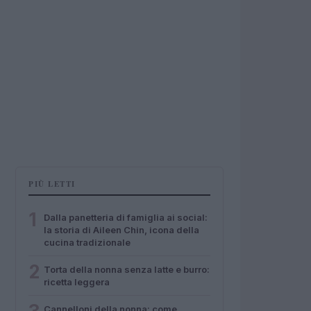
PIÙ LETTI
1
Dalla panetteria di famiglia ai social:
la storia di Aileen Chin, icona della
cucina tradizionale
2
Torta della nonna senza latte e burro:
ricetta leggera
Cannelloni della nonna: come