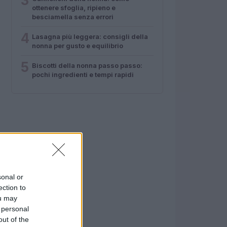
3
ottenere sfoglia, ripieno e
besciamella senza errori
4
Lasagna più leggera: consigli della
nonna per gusto e equilibrio
5
Biscotti della nonna passo passo:
pochi ingredienti e tempi rapidi
sonal or
ection to
ou may
 personal
out of the