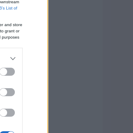
 downstream
B’s List of
er and store
to grant or
ed purposes