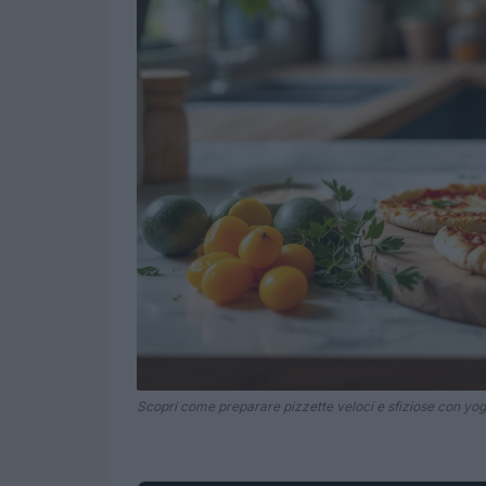
Scopri come preparare pizzette veloci e sfiziose con yog