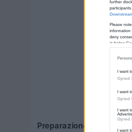
further disc
participants
Downstream 
Please note
information 
deny consent
in below Go
Persona
I want t
Opted 
I want t
Opted 
I want 
Advertis
Opted 
Preparazione rapida e fac
I want t