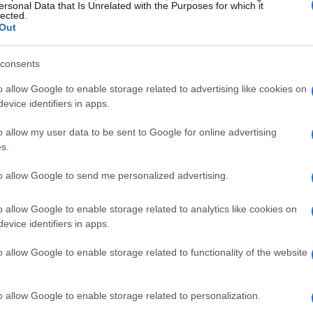
ersonal Data that Is Unrelated with the Purposes for which it
lected.
sa,
preriscalda il forno
a 200°C. In una ciotola,
Out
lo yogurt greco e mescola con una forchetta fino a
ssivamente, impasta con le mani fino a
consents
e. Se l’impasto risulta troppo appiccicoso, non
o allow Google to enable storage related to advertising like cookies on
evice identifiers in apps.
o allow my user data to be sent to Google for online advertising
una superficie piana e stendilo a uno spessore di
s.
liapasta rotondo per ricavare le pizzette e
to allow Google to send me personalized advertising.
a forno. Non dimenticare di riutilizzare l’impasto
o allow Google to enable storage related to analytics like cookies on
evice identifiers in apps.
pizzette
o allow Google to enable storage related to functionality of the website
. Metti un cucchiaino di salsa di pomodoro su
o allow Google to enable storage related to personalization.
betto di mozzarella ben sgocciolata, un pizzico