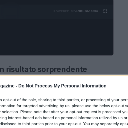
Ad
hub
Media
POWERED BY
un risultato sorprendente
a scelta ideale per chi desidera un antipasto
gazine -
Do Not Process My Personal Information
a cucina. Con soli tre ingredienti principali,
stose in meno di 30 minuti. Gli ingredienti
to opt-out of the sale, sharing to third parties, or processing of your per
formation for targeted advertising by us, please use the below opt-out s
ievito per torte salate. A questi, puoi aggiungere
r selection. Please note that after your opt-out request is processed y
doro, mozzarella, olive e altri ingredienti che
eing interest-based ads based on personal information utilized by us or
disclosed to third parties prior to your opt-out. You may separately opt-