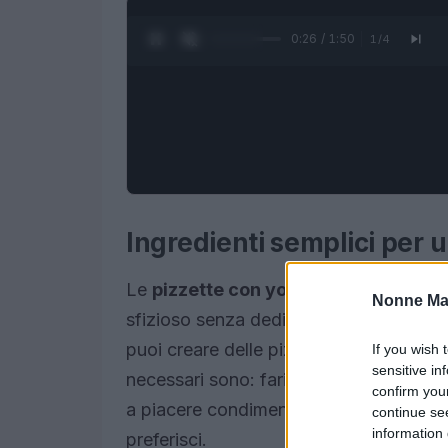
0:27 / 1:50
1
/
4
Ingredienti semplici per 
Le
pizzette con yogurt greco
sono un
Nonne Ma
sfizioso senza dedicare troppo tempo all
puoi creare delle pizzette morbide e gu
If you wish 
sensitive in
necessari sono: farina, yogurt greco e l
confirm you
a piacere condimenti come salsa di pomo
continue se
information 
preferisci.