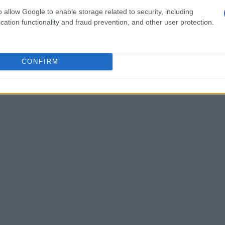
io d’oliva. Se desideri, puoi personalizzare le
o allow Google to enable storage related to security, including
lici sott’olio, prosciutto o carciofini, rendendole
cation functionality and fraud prevention, and other user protection.
CONFIRM