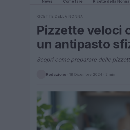
News
Come fare
Ricette della Nonna
RICETTE DELLA NONNA
Pizzette veloci
un antipasto sf
Scopri come preparare delle pizzette
Redazione
·
18 Dicembre 2024
· 2 min