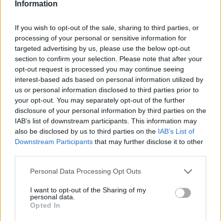
Information
Nei casi di fragilità o malattie croniche, è utile
rivolgersi a un professionista della nutrizione per
If you wish to opt-out of the sale, sharing to third parties, or
processing of your personal or sensitive information for
adattare quantità e frequenza dei pasti.
targeted advertising by us, please use the below opt-out
section to confirm your selection. Please note that after your
Abbinare il cibo al movimento
opt-out request is processed you may continue seeing
Il miglior risultato si ottiene combinando una dieta
interest-based ads based on personal information utilized by
ricca di proteine distribuite durante la giornata con
us or personal information disclosed to third parties prior to
your opt-out. You may separately opt-out of the further
esercizi di resistenza regolari. Anche semplici
disclosure of your personal information by third parties on the
programmi a corpo libero o con piccoli pesi,
IAB’s list of downstream participants. This information may
eseguiti con costanza, stimolano la sintesi proteica
also be disclosed by us to third parties on the
IAB’s List of
Downstream Participants
that may further disclose it to other
e migliorano forza e autonomia. Controlli periodici
third parties.
con il nutrizionista o il fisioterapista aiutano ad
Please note that this website/app uses one or more Google
Personal Data Processing Opt Outs
adeguare alimentazione e attività in presenza di
services and may gather and store information including but
patologie o fragilità. L’approccio, però, va modulato
not limited to your visit or usage behaviour. You may click to
I want to opt-out of the Sharing of my
personal data.
sul singolo: valutare stile di vita, condizioni cliniche
grant or deny consent to Google and its third-party tags to
Opted In
use your data for below specified purposes in below Google
e preferenze individuali permette di costruire un
consent section.