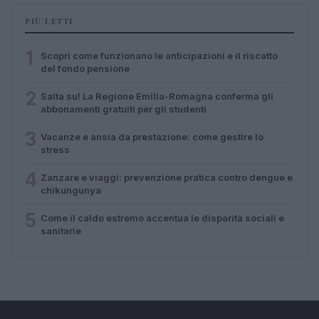
PIÙ LETTI
1
Scopri come funzionano le anticipazioni e il riscatto
del fondo pensione
2
Salta su! La Regione Emilia-Romagna conferma gli
abbonamenti gratuiti per gli studenti
3
Vacanze e ansia da prestazione: come gestire lo
stress
4
Zanzare e viaggi: prevenzione pratica contro dengue e
chikungunya
5
Come il caldo estremo accentua le disparità sociali e
sanitarie