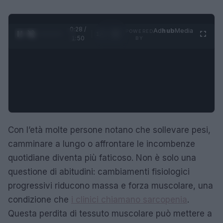
0:29 /
Ad
hub
Media
POWERED
1
/
4
1:50
BY
Con l’età molte persone notano che sollevare pesi,
camminare a lungo o affrontare le incombenze
quotidiane diventa più faticoso. Non è solo una
questione di abitudini: cambiamenti fisiologici
progressivi riducono massa e forza muscolare, una
condizione che
i clinici chiamano sarcopenia
.
Questa perdita di tessuto muscolare può mettere a