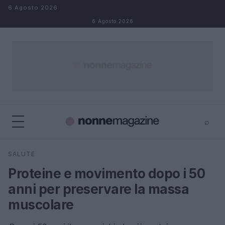
Salta al contenuto
6 Agosto 2026
6 Agosto 2026
⌕
×
⌕
SALUTE
Cerca
Proteine e movimento dopo i 50
anni per preservare la massa
muscolare