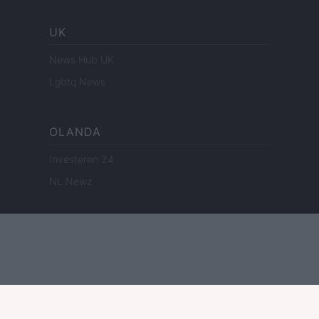
UK
News Hub UK
Lgbtq News
OLANDA
Investeren 24
NL Newz