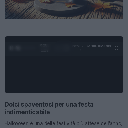
0:28 /
Ad
hub
Media
POWERED
1
/
4
1:23
BY
Dolci spaventosi per una festa
indimenticabile
Halloween è una delle festività più attese dell’anno,