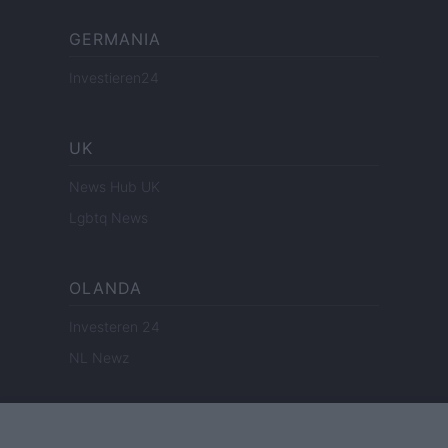
GERMANIA
Investieren24
UK
News Hub UK
Lgbtq News
OLANDA
Investeren 24
NL Newz