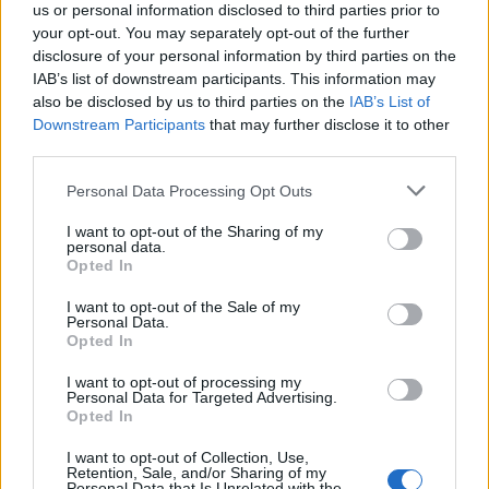
us or personal information disclosed to third parties prior to
your opt-out. You may separately opt-out of the further
disclosure of your personal information by third parties on the
IAB’s list of downstream participants. This information may
also be disclosed by us to third parties on the
IAB’s List of
Downstream Participants
that may further disclose it to other
third parties.
Please note that this website/app uses one or more Google
Personal Data Processing Opt Outs
services and may gather and store information including but
Dalla panetteria di famiglia ai social: la storia di Aileen
not limited to your visit or usage behaviour. You may click to
I want to opt-out of the Sharing of my
Chin, icona della cucina tradizionale
personal data.
grant or deny consent to Google and its third-party tags to
Opted In
Edoardo Castellucci · 3 Ago 2026
use your data for below specified purposes in below Google
consent section.
I want to opt-out of the Sale of my
RICETTE DELLA NONNA
Personal Data.
Opted In
I want to opt-out of processing my
Personal Data for Targeted Advertising.
Opted In
I want to opt-out of Collection, Use,
Retention, Sale, and/or Sharing of my
Personal Data that Is Unrelated with the