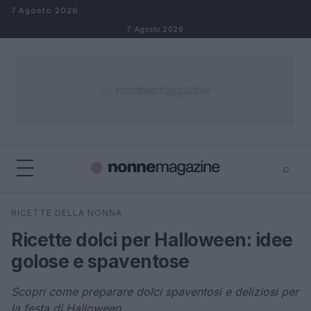
Salta al contenuto
7 Agosto 2026
7 Agosto 2026
⌕
×
⌕
RICETTE DELLA NONNA
Cerca
Ricette dolci per Halloween: idee
golose e spaventose
Scopri come preparare dolci spaventosi e deliziosi per
la festa di Halloween