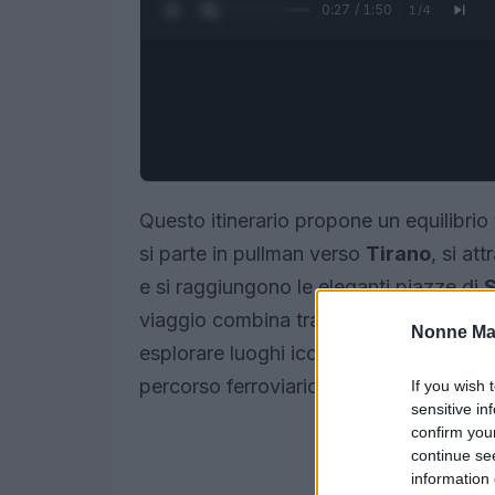
0:28 / 1:50
1
/
4
Questo itinerario propone un equilibrio 
si parte in pullman verso
Tirano
, si at
e si raggiungono le eleganti piazze di
S
viaggio combina trasferimenti organizza
Nonne Ma
esplorare luoghi iconici delle Alpi. Le 
percorso ferroviario che soste adatte a
If you wish 
sensitive in
confirm you
continue se
information 