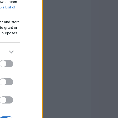
 downstream
B’s List of
er and store
to grant or
ed purposes