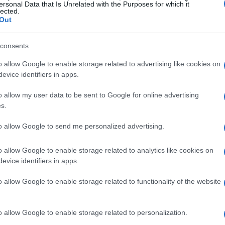
i definitivi e condizioni meteo, perché la
ersonal Data that Is Unrelated with the Purposes for which it
lected.
ell’ultimo minuto.
Out
consents
e del Bernina
o allow Google to enable storage related to advertising like cookies on
tratto ferroviario conosciuto come
Trenino rosso
evice identifiers in apps.
 tra i siti UNESCO per il suo valore paesaggistico
o allow my user data to be sent to Google for online advertising
percorso raggiunge i
2.253 m
al
Passo del
s.
u ghiacciai come il
Morteratsch
e l’Orteratsch, e
to allow Google to send me personalized advertising.
 completata nei primi anni del XX secolo, offre
 glaciali che cambiano colore con il mutare delle
o allow Google to enable storage related to analytics like cookies on
evice identifiers in apps.
o allow Google to enable storage related to functionality of the website
acciato
agna superando un dislivello notevole: oltre
o allow Google to enable storage related to personalization.