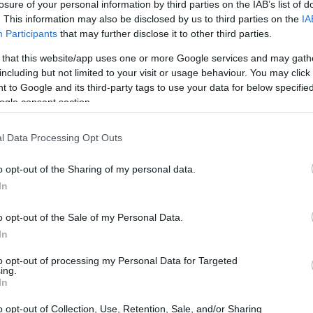
losure of your personal information by third parties on the IAB’s list of
. This information may also be disclosed by us to third parties on the
IA
Participants
that may further disclose it to other third parties.
 that this website/app uses one or more Google services and may gath
including but not limited to your visit or usage behaviour. You may click 
 to Google and its third-party tags to use your data for below specifi
ogle consent section.
l Data Processing Opt Outs
o opt-out of the Sharing of my personal data.
In
o opt-out of the Sale of my Personal Data.
’esperienza compatta ma ricca: dalla bellezza
In
viste sui ghiacciai, fino alla vivacità commerciale
to opt-out of processing my Personal Data for Targeted
ing.
amma prevede pernottamento in hotel nella zona di
In
trasferimenti in bus. Prima di partire è
o opt-out of Collection, Use, Retention, Sale, and/or Sharing