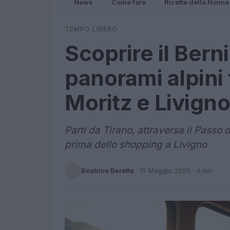
News
Come fare
Ricette della Nonna
TEMPO LIBERO
Scoprire il Bern
panorami alpini 
Moritz e Livigno
Parti da Tirano, attraversa il Passo 
prima dello shopping a Livigno
Beatrice Beretta
·
15 Maggio 2026
· 4 min