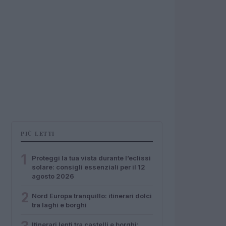
PIÙ LETTI
1
Proteggi la tua vista durante l’eclissi
solare: consigli essenziali per il 12
agosto 2026
2
Nord Europa tranquillo: itinerari dolci
tra laghi e borghi
Itinerari lenti tra castelli e borghi: