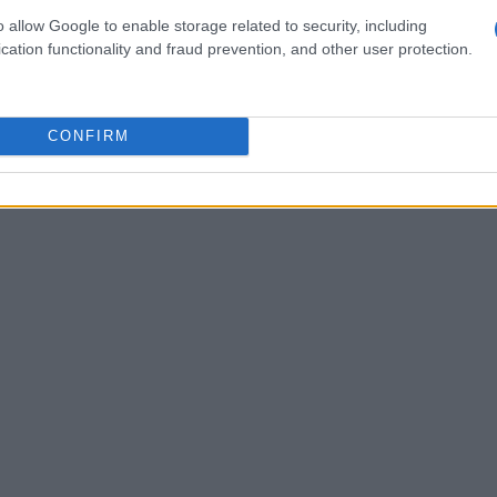
n una distanza in linea d’aria di circa
22 km
.
o allow Google to enable storage related to security, including
 gestisce salite fino al
7%
senza l’uso della
cation functionality and fraud prevention, and other user protection.
ngegneria applicata al tracciato. Le carrozze
 ogni curva e ogni passaggio, trasformando lo
CONFIRM
erienza scenografica.