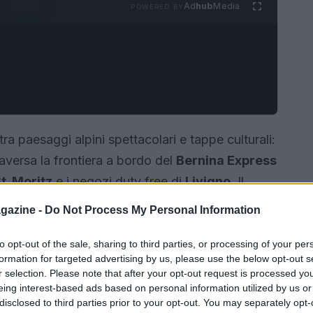
Ad
hub
Media
POWERED BY
tra paesaggi alpini spettacolari e tappe culturali:
traversa la frontiera a bordo del
Bernina Express
t. Moritz
e i negozi duty free di
Livigno
. Il
ti, momenti di visita a piedi e tempo libero per
gazine -
Do Not Process My Personal Information
tappe sono studiate per offrire sia l’emozione del
 passeggiate e acquisti.
to opt-out of the sale, sharing to third parties, or processing of your per
formation for targeted advertising by us, please use the below opt-out s
r selection. Please note that after your opt-out request is processed y
eing interest-based ads based on personal information utilized by us or
disclosed to third parties prior to your opt-out. You may separately opt-