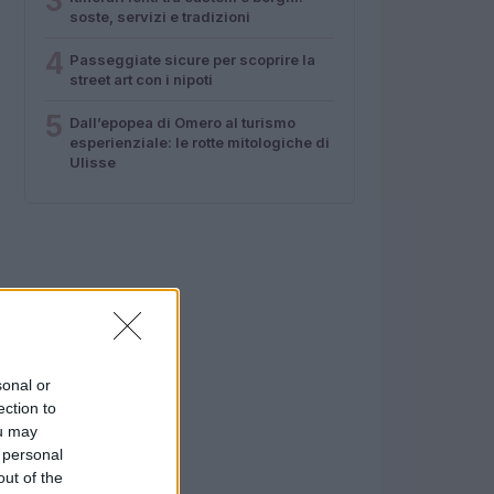
3
soste, servizi e tradizioni
4
Passeggiate sicure per scoprire la
street art con i nipoti
5
Dall’epopea di Omero al turismo
esperienziale: le rotte mitologiche di
Ulisse
sonal or
ection to
ou may
 personal
out of the