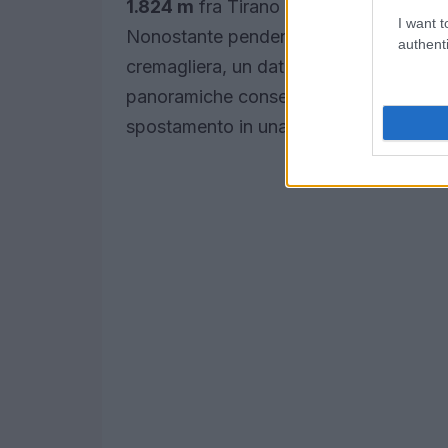
1.824 m
fra Tirano e l’Ospizio Bernina i
I want t
Nonostante pendenze ripide, la ferrovia
authenti
cremagliera, un dato che sottolinea l’i
panoramiche consentono di apprezzare
spostamento in una vera e propria esp