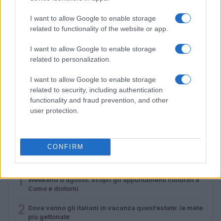
I want to allow Google to enable storage
related to functionality of the website or app.
I want to allow Google to enable storage
related to personalization.
I want to allow Google to enable storage
related to security, including authentication
Proteggi la tua vista durante l’eclissi solare: consigli
functionality and fraud prevention, and other
essenziali per il 12 agosto 2026
user protection.
Luca Bellini · 4 Ago 2026
CONFIRM
PIÙ LETTI
1
Weekend d’agosto: scopri gli appuntamenti culturali a
Como e dintorni
2
Dove vanno gli italiani in vacanza quest’estate: le mete
più gettonate