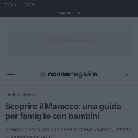
Salta al contenuto
7 Agosto 2026
7 Agosto 2026
⌕
×
⌕
TEMPO LIBERO
Cerca
Scoprire il Marocco: una guida
per famiglie con bambini
Esplora il Marocco con i tuoi bambini: itinerari, attività
e suggerimenti pratici.