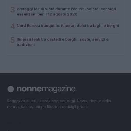
3
Proteggi la tua vista durante l’eclissi solare: consigli
essenziali per il 12 agosto 2026
4
Nord Europa tranquillo: itinerari dolci tra laghi e borghi
5
Itinerari lenti tra castelli e borghi: soste, servizi e
tradizioni
Saggezza di ieri, ispirazione per oggi. News, ricette della
nonna, salute, tempo libero e consigli pratici.
SEZIONI