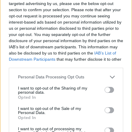
targeted advertising by us, please use the below opt-out
Continua a leggere
section to confirm your selection. Please note that after your
opt-out request is processed you may continue seeing
interest-based ads based on personal information utilized by
TEMPO LIBERO
us or personal information disclosed to third parties prior to
your opt-out. You may separately opt-out of the further
disclosure of your personal information by third parties on the
IAB’s list of downstream participants. This information may
also be disclosed by us to third parties on the
IAB’s List of
Downstream Participants
that may further disclose it to other
third parties.
Please note that this website/app uses one or more Google
Personal Data Processing Opt Outs
services and may gather and store information including but
not limited to your visit or usage behaviour. You may click to
I want to opt-out of the Sharing of my
personal data.
grant or deny consent to Google and its third-party tags to
Opted In
use your data for below specified purposes in below Google
Weekend d’agosto: scopri gli appuntamenti culturali a
consent section.
I want to opt-out of the Sale of my
Como e dintorni
Personal Data.
Opted In
Alessandro Tassinari · 7 Ago 2026
I want to opt-out of processing my
TEMPO LIBERO