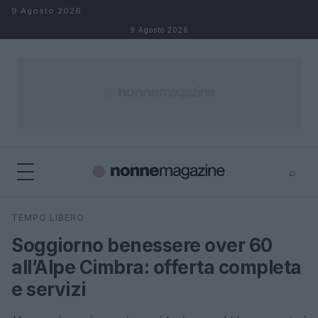
Salta al contenuto
9 Agosto 2026
9 Agosto 2026
⌕
×
⌕
TEMPO LIBERO
Cerca
Soggiorno benessere over 60
all’Alpe Cimbra: offerta completa
e servizi