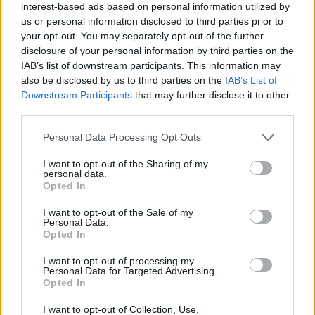
interest-based ads based on personal information utilized by
Per confermare disponibilità e condizioni
us or personal information disclosed to third parties prior to
aggiornate è consigliabile contattare direttamente
your opt-out. You may separately opt-out of the further
disclosure of your personal information by third parties on the
la struttura: salvo variazioni contrattuali,
IAB’s list of downstream participants. This information may
l’organizzazione pratica del soggiorno viene gestita
also be disclosed by us to third parties on the
IAB’s List of
dallo staff per garantire continuità di servizio e una
Downstream Participants
that may further disclose it to other
third parties.
permanenza serena.
Please note that this website/app uses one or more Google
Personal Data Processing Opt Outs
services and may gather and store information including but
not limited to your visit or usage behaviour. You may click to
I want to opt-out of the Sharing of my
AUTORE
personal data.
grant or deny consent to Google and its third-party tags to
AiAdhubMedia
Opted In
use your data for below specified purposes in below Google
consent section.
I want to opt-out of the Sale of my
Personal Data.
Opted In
I want to opt-out of processing my
Personal Data for Targeted Advertising.
Opted In
I want to opt-out of Collection, Use,