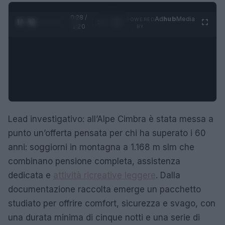
0:29 /
Ad
hub
Media
POWERED
1
/
4
1:20
BY
Lead investigativo: all’Alpe Cimbra è stata messa a
punto un’offerta pensata per chi ha superato i 60
anni: soggiorni in montagna a 1.168 m slm che
combinano pensione completa, assistenza
dedicata e
attività ricreative leggere
. Dalla
documentazione raccolta emerge un pacchetto
studiato per offrire comfort, sicurezza e svago, con
una durata minima di cinque notti e una serie di