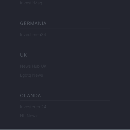
InvestirMag
GERMANIA
Investieren24
UK
News Hub UK
Lgbtq News
OLANDA
Investeren 24
NL Newz