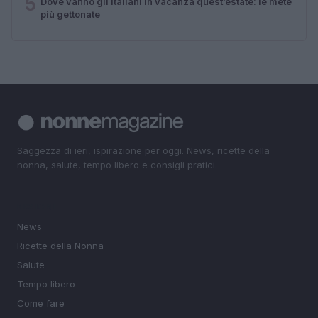
5
Dove vanno gli italiani in vacanza quest’estate: le mete
più gettonate
Saggezza di ieri, ispirazione per oggi. News, ricette della
nonna, salute, tempo libero e consigli pratici.
SEZIONI
News
Ricette della Nonna
Salute
Tempo libero
Come fare