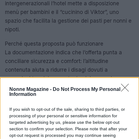
intergenerazionali l’hotel mette a disposizione
menù per bambini e il “cucinino di Viktor”, uno
spazio che facilita la gestione dei pasti per nonni e
nipoti.
Perché questa proposta può funzionare
La documentazione indica che l’offerta punta a
conciliare sicurezza e comfort: l’altitudine
contenuta aiuta a ridurre i disagi dovuti a
escursioni termiche, mentre la vicinanza ai
principali collegamenti semplifica gli spostamenti. Il
Nonne Magazine -
Do Not Process My Personal
Information
pacchetto integra controlli sanitari di base,
assistenza e soluzioni logistiche pensate per
If you wish to opt-out of the sale, sharing to third parties, or
togliere agli ospiti gran parte delle incombenze
processing of your personal or sensitive information for
organizzative, lasciando più spazio al relax e alla
targeted advertising by us, please use the below opt-out
section to confirm your selection. Please note that after your
socializzazione intergenerazionale.
opt-out request is processed you may continue seeing