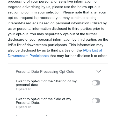
processing of your personal or sensitive information for
Accettare tempi e modalità differenti è infine la
targeted advertising by us, please use the below opt-out
chiave: i bambini possono comunicare meno con le
section to confirm your selection. Please note that after your
parole ma in modo intenso con gesti, vicinanza
opt-out request is processed you may continue seeing
interest-based ads based on personal information utilized by
fisica e attenzione condivisa. Le nonne che
us or personal information disclosed to third parties prior to
tollerano l’incertezza, che rimangono disponibili
your opt-out. You may separately opt-out of the further
senza cercare risultati immediati, finiscono per
disclosure of your personal information by third parties on the
IAB’s list of downstream participants. This information may
creare lo spazio in cui la comunicazione cresce da
also be disclosed by us to third parties on the
IAB’s List of
sola. Alla base c’è sempre la riconoscenza
Downstream Participants
that may further disclose it to other
reciproca: riconoscere il valore dell’altro,
third parties.
valorizzare le competenze e coltivare piccoli
Please note that this website/app uses one or more Google
Personal Data Processing Opt Outs
momenti autentici trasforma il rapporto tra
nonni e
services and may gather and store information including but
not limited to your visit or usage behaviour. You may click to
I want to opt-out of the Sharing of my
nipoti
in una risorsa duratura.
personal data.
grant or deny consent to Google and its third-party tags to
Opted In
use your data for below specified purposes in below Google
consent section.
I want to opt-out of the Sale of my
Personal Data.
AUTORE
Opted In
AiAdhubMedia