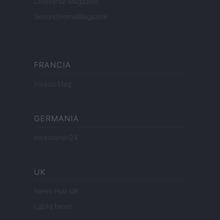
Cineverse Magazine
SecondHomeMagazine
FRANCIA
InvestirMag
GERMANIA
Investieren24
UK
News Hub UK
Lgbtq News