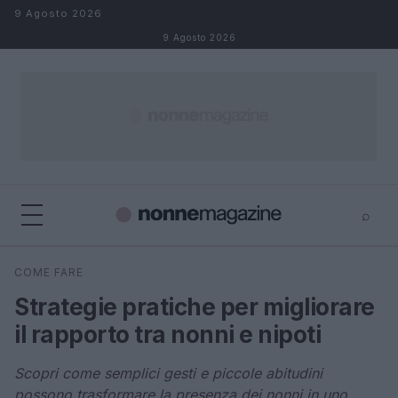
Salta al contenuto
9 Agosto 2026
9 Agosto 2026
⌕
×
⌕
COME FARE
Cerca
Strategie pratiche per migliorare
il rapporto tra nonni e nipoti
Scopri come semplici gesti e piccole abitudini
possono trasformare la presenza dei nonni in uno