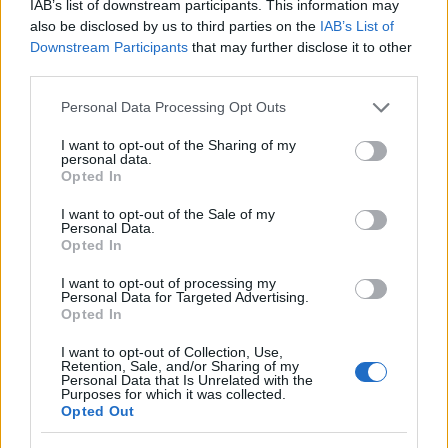
IAB’s list of downstream participants. This information may
also be disclosed by us to third parties on the
IAB’s List of
Downstream Participants
that may further disclose it to other
third parties.
Please note that this website/app uses one or more Google
Personal Data Processing Opt Outs
services and may gather and store information including but
not limited to your visit or usage behaviour. You may click to
I want to opt-out of the Sharing of my
Continua a leggere
personal data.
grant or deny consent to Google and its third-party tags to
Opted In
use your data for below specified purposes in below Google
consent section.
TEMPO LIBERO
I want to opt-out of the Sale of my
Personal Data.
Opted In
I want to opt-out of processing my
Personal Data for Targeted Advertising.
Opted In
I want to opt-out of Collection, Use,
Retention, Sale, and/or Sharing of my
Personal Data that Is Unrelated with the
Purposes for which it was collected.
Opted Out