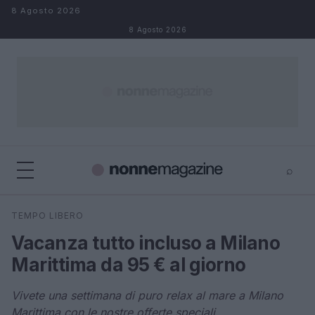
Salta al contenuto
8 Agosto 2026
8 Agosto 2026
⌕
×
⌕
TEMPO LIBERO
Cerca
Vacanza tutto incluso a Milano
Marittima da 95 € al giorno
Vivete una settimana di puro relax al mare a Milano
Marittima con le nostre offerte speciali.