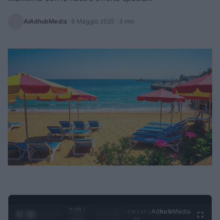
AiAdhubMedia
·
9 Maggio 2025
· 3 min
0:29 /
Ad
hub
Media
POWERED
1
/
4
1:23
BY