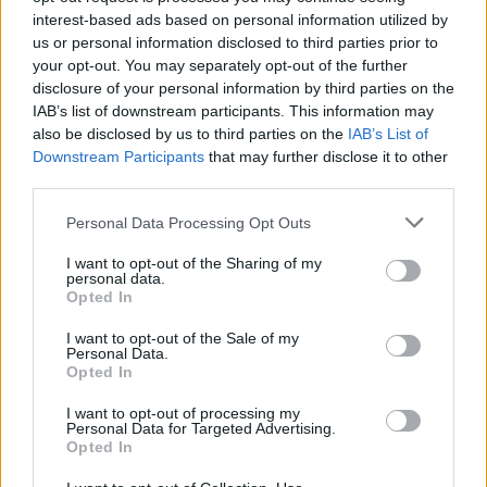
interest-based ads based on personal information utilized by
us or personal information disclosed to third parties prior to
your opt-out. You may separately opt-out of the further
disclosure of your personal information by third parties on the
IAB’s list of downstream participants. This information may
also be disclosed by us to third parties on the
IAB’s List of
Downstream Participants
that may further disclose it to other
third parties.
Please note that this website/app uses one or more Google
Personal Data Processing Opt Outs
services and may gather and store information including but
not limited to your visit or usage behaviour. You may click to
I want to opt-out of the Sharing of my
personal data.
Piatti freschi della tradizione: minestre, legumi e
grant or deny consent to Google and its third-party tags to
Opted In
pesce
use your data for below specified purposes in below Google
consent section.
Massimiliano Cardinale · 9 Ago 2026
I want to opt-out of the Sale of my
Personal Data.
Opted In
RICETTE DELLA NONNA
I want to opt-out of processing my
Personal Data for Targeted Advertising.
Opted In