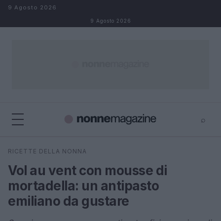
Salta al contenuto
9 Agosto 2026
9 Agosto 2026
⌕
×
⌕
RICETTE DELLA NONNA
Cerca
Vol au vent con mousse di
mortadella: un antipasto
emiliano da gustare