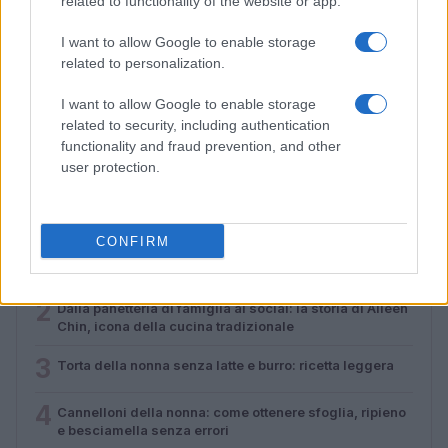
related to functionality of the website or app.
I want to allow Google to enable storage
related to personalization.
Torta della nonna senza latte e burro: ricetta leggera
I want to allow Google to enable storage
Camilla Bellini · 2 Ago 2026
related to security, including authentication
functionality and fraud prevention, and other
user protection.
PIÙ LETTI
CONFIRM
1
Piatti freschi della tradizione: minestre, legumi e
pesce
2
Dalla panetteria di famiglia ai social: la storia di Aileen
Chin, icona della cucina tradizionale
3
Torta della nonna senza latte e burro: ricetta leggera
4
Cannelloni della nonna: come ottenere sfoglia, ripieno
e besciamella senza errori