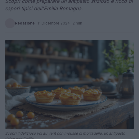
Scopri come preparare un antipasto sfizioso e ricco di
sapori tipici dell'Emilia Romagna.
Redazione
·
11 Dicembre 2024
· 2 min
Scopri il delizioso vol au vent con mousse di mortadella, un antipasto
tipico dell'Emilia.