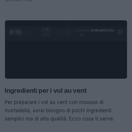
0:28 /
Ad
hub
Media
POWERED
1
/
4
1:21
BY
Ingredienti per i vol au vent
Per preparare i vol au vent con mousse di
mortadella, avrai bisogno di pochi ingredienti
semplici ma di alta qualità. Ecco cosa ti serve: