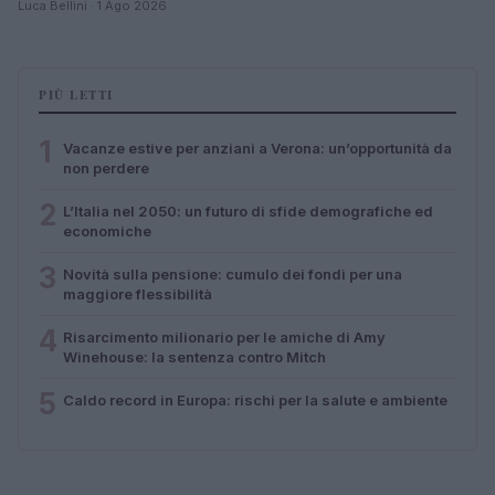
Luca Bellini · 1 Ago 2026
PIÙ LETTI
1
Vacanze estive per anziani a Verona: un’opportunità da
non perdere
2
L’Italia nel 2050: un futuro di sfide demografiche ed
economiche
3
Novità sulla pensione: cumulo dei fondi per una
maggiore flessibilità
4
Risarcimento milionario per le amiche di Amy
Winehouse: la sentenza contro Mitch
5
Caldo record in Europa: rischi per la salute e ambiente