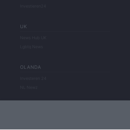
Investieren24
UK
News Hub UK
Lgbtq News
OLANDA
Investeren 24
NL Newz