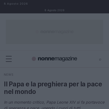
Salta al contenuto
8 Agosto 2026
8 Agosto 2026
⌕
×
⌕
NEWS
Cerca
Il Papa e la preghiera per la pace
nel mondo
In un momento critico, Papa Leone XIV si fa portavoce
di speranza e pace, unendo i cuori di tutti.