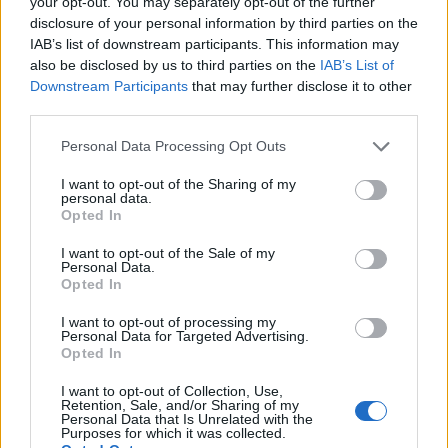
your opt-out. You may separately opt-out of the further
disclosure of your personal information by third parties on the
IAB’s list of downstream participants. This information may
also be disclosed by us to third parties on the
IAB’s List of
Downstream Participants
that may further disclose it to other
third parties.
Please note that this website/app uses one or more Google
Personal Data Processing Opt Outs
services and may gather and store information including but
not limited to your visit or usage behaviour. You may click to
I want to opt-out of the Sharing of my
personal data.
grant or deny consent to Google and its third-party tags to
Opted In
use your data for below specified purposes in below Google
consent section.
I want to opt-out of the Sale of my
Continua a leggere
Personal Data.
Opted In
NEWS
I want to opt-out of processing my
Personal Data for Targeted Advertising.
Opted In
I want to opt-out of Collection, Use,
Retention, Sale, and/or Sharing of my
Personal Data that Is Unrelated with the
Purposes for which it was collected.