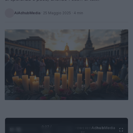
AiAdhubMedia
·
25 Maggio 2025
· 4 min
0:28 /
Ad
hub
Media
POWERED
1
/
4
1:23
BY