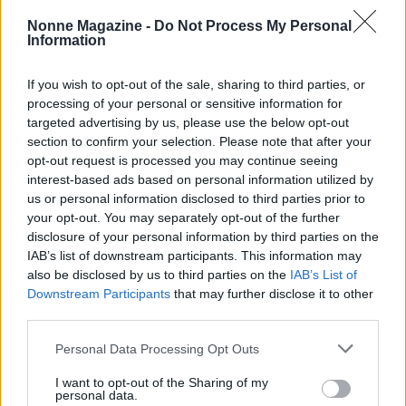
restare rilevanti.
Nonne Magazine -
Do Not Process My Personal
Information
Implicazioni per i brand: valori,
esperienza e relazione
If you wish to opt-out of the sale, sharing to third parties, or
processing of your personal or sensitive information for
I dati suggeriscono che i brand che puntano su
targeted advertising by us, please use the below opt-out
section to confirm your selection. Please note that after your
accoglienza
rappresentatività e qualità della
opt-out request is processed you may continue seeing
vestibilità possono costruire una relazione più
interest-based ads based on personal information utilized by
solida con il pubblico. La comunicazione, affidata
us or personal information disclosed to third parties prior to
your opt-out. You may separately opt-out of the further
anche ai PR, deve riflettere questi contenuti: non si
disclosure of your personal information by third parties on the
tratta più soltanto di promuovere una tendenza, ma
IAB’s list of downstream participants. This information may
di raccontare come un capo aiuti le persone a
also be disclosed by us to third parties on the
IAB’s List of
Downstream Participants
that may further disclose it to other
sentirsi a proprio agio e a esprimere la propria
third parties.
identità. In questo senso, la moda diventa uno
Please note that this website/app uses one or more Google
Personal Data Processing Opt Outs
strumento quotidiano di benessere e
services and may gather and store information including but
autoaffermazione.
not limited to your visit or usage behaviour. You may click to
I want to opt-out of the Sharing of my
personal data.
grant or deny consent to Google and its third-party tags to