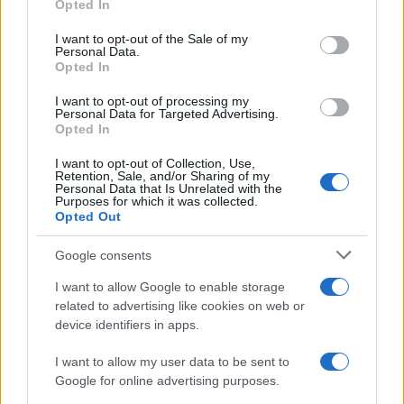
Opted In
use your data for below specified purposes in below Google
consent section.
I want to opt-out of the Sale of my
AUTORE
Personal Data.
Cristian Castiglioni
Opted In
Cristian Castiglioni, veneziano, iniziò come
I want to opt-out of processing my
blogger dopo aver postato una guida sui
Personal Data for Targeted Advertising.
bacari e ricevuto centinaia di messaggi: quella
Opted In
reazione spinse la sua trasformazione in
I want to opt-out of Collection, Use,
redattore. Cura contenuti amichevoli e porta in
Retention, Sale, and/or Sharing of my
redazione appunti fotografici di vaporetto e
Personal Data that Is Unrelated with the
Purposes for which it was collected.
cicchetti.
Opted Out
Google consents
I want to allow Google to enable storage
related to advertising like cookies on web or
device identifiers in apps.
I want to allow my user data to be sent to
Google for online advertising purposes.