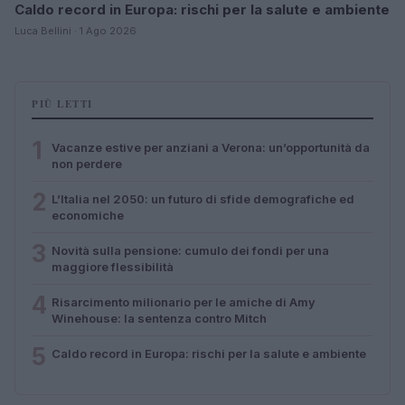
Caldo record in Europa: rischi per la salute e ambiente
Luca Bellini · 1 Ago 2026
PIÙ LETTI
1
Vacanze estive per anziani a Verona: un’opportunità da
non perdere
2
L’Italia nel 2050: un futuro di sfide demografiche ed
economiche
3
Novità sulla pensione: cumulo dei fondi per una
maggiore flessibilità
4
Risarcimento milionario per le amiche di Amy
Winehouse: la sentenza contro Mitch
5
Caldo record in Europa: rischi per la salute e ambiente