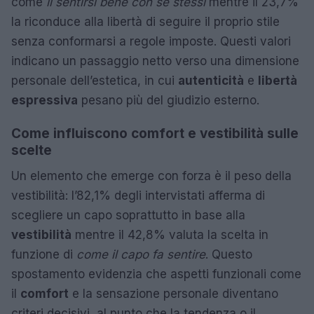
come
il sentirsi bene con sé stessi
mentre il 23,7%
la riconduce alla libertà di seguire il proprio stile
senza conformarsi a regole imposte. Questi valori
indicano un passaggio netto verso una dimensione
personale dell’estetica, in cui
autenticità
e
libertà
espressiva
pesano più del giudizio esterno.
Come influiscono comfort e vestibilità sulle
scelte
Un elemento che emerge con forza è il peso della
vestibilità: l’82,1% degli intervistati afferma di
scegliere un capo soprattutto in base alla
vestibilità
mentre il 42,8% valuta la scelta in
funzione di
come il capo fa sentire
. Questo
spostamento evidenzia che aspetti funzionali come
il
comfort
e la sensazione personale diventano
criteri decisivi, al punto che la tendenza o il