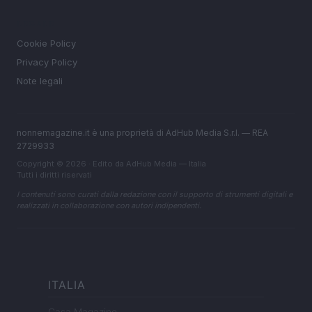
LEGALE
Cookie Policy
Privacy Policy
Note legali
nonnemagazine.it è una proprietà di AdHub Media S.r.l. — REA
2729933
Copyright © 2026 · Edito da AdHub Media — Italia
Tutti i diritti riservati
I contenuti sono curati dalla redazione con il supporto di strumenti digitali e
realizzati in collaborazione con autori indipendenti.
ITALIA
Casa Magazine