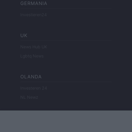
GERMANIA
Investieren24
UK
News Hub UK
Lgbtq News
OLANDA
Investeren 24
NL Newz