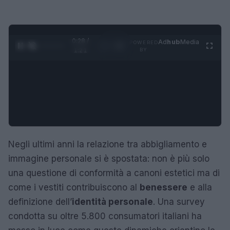
0:29 /
Ad
hub
Media
POWERED
1
/
4
1:21
BY
Negli ultimi anni la relazione tra abbigliamento e
immagine personale si è spostata: non è più solo
una questione di conformità a canoni estetici ma di
come i vestiti contribuiscono al
benessere
e alla
definizione dell’
identità personale
. Una survey
condotta su oltre 5.800 consumatori italiani ha