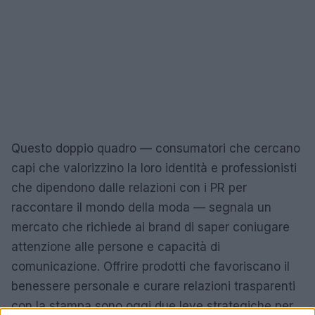
Questo doppio quadro — consumatori che cercano
capi che valorizzino la loro identità e professionisti
che dipendono dalle relazioni con i PR per
raccontare il mondo della moda — segnala un
mercato che richiede ai brand di saper coniugare
attenzione alle persone e capacità di
comunicazione. Offrire prodotti che favoriscano il
benessere personale e curare relazioni trasparenti
con la stampa sono oggi due leve strategiche per