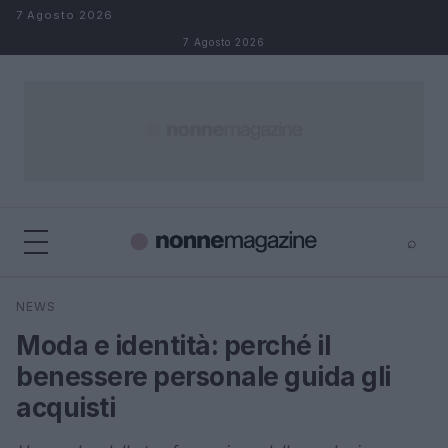
Salta al contenuto
7 Agosto 2026
7 Agosto 2026
⌕
×
⌕
NEWS
Cerca
Moda e identità: perché il
benessere personale guida gli
acquisti