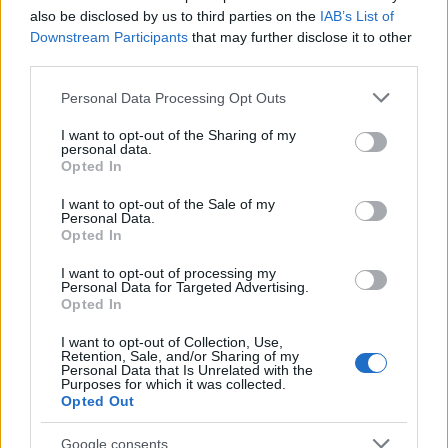
also be disclosed by us to third parties on the
IAB’s List of
Tramonto e benessere: come ammirare il cielo al
Downstream Participants
that may further disclose it to other
crepuscolo fa bene alla mente
third parties.
Luca Bellini · 8 Ago 2026
Please note that this website/app uses one or more Google
Personal Data Processing Opt Outs
COME FARE
services and may gather and store information including but
not limited to your visit or usage behaviour. You may click to
I want to opt-out of the Sharing of my
personal data.
grant or deny consent to Google and its third-party tags to
Opted In
use your data for below specified purposes in below Google
consent section.
I want to opt-out of the Sale of my
Personal Data.
Opted In
I want to opt-out of processing my
Personal Data for Targeted Advertising.
Opted In
I want to opt-out of Collection, Use,
Retention, Sale, and/or Sharing of my
Personal Data that Is Unrelated with the
Purposes for which it was collected.
Riduci notifiche e social con timer gentili e schermo
Opted Out
semplice
Matteo Pellegrino · 8 Ago 2026
Google consents