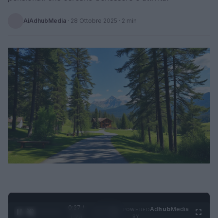
AiAdhubMedia
·
28 Ottobre 2025
· 2 min
0:28 /
Ad
hub
Media
POWERED
1
/
4
1:23
BY