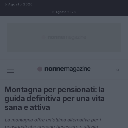
Salta al contenuto
8 Agosto 2026
8 Agosto 2026
⌕
×
⌕
Montagna per pensionati: la
Cerca
guida definitiva per una vita
sana e attiva
La montagna offre un'ottima alternativa per i
pensionati che cercano benessere e attività.