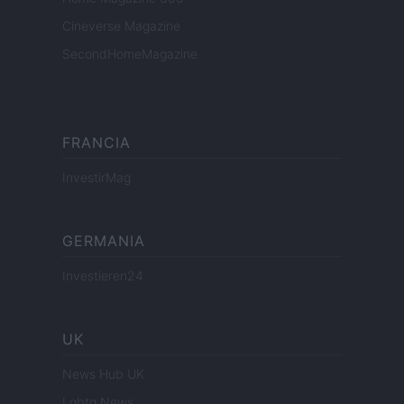
Cineverse Magazine
SecondHomeMagazine
FRANCIA
InvestirMag
GERMANIA
Investieren24
UK
News Hub UK
Lgbtq News