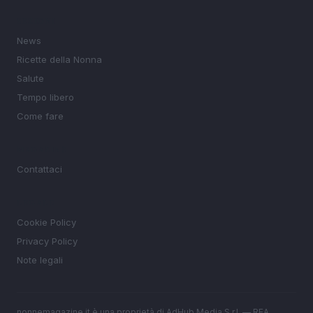
SEZIONI
News
Ricette della Nonna
Salute
Tempo libero
Come fare
MAGAZINE
Contattaci
LEGALE
Cookie Policy
Privacy Policy
Note legali
nonnemagazine.it è una proprietà di AdHub Media S.r.l. — REA