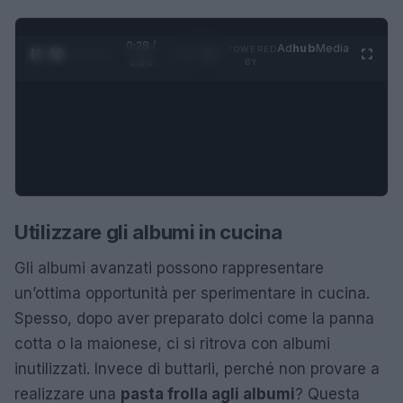
0:28 /
Ad
hub
Media
POWERED
1
/
4
1:21
BY
Utilizzare gli albumi in cucina
Gli albumi avanzati possono rappresentare
un’ottima opportunità per sperimentare in cucina.
Spesso, dopo aver preparato dolci come la panna
cotta o la maionese, ci si ritrova con albumi
inutilizzati. Invece di buttarli, perché non provare a
realizzare una
pasta frolla agli albumi
? Questa