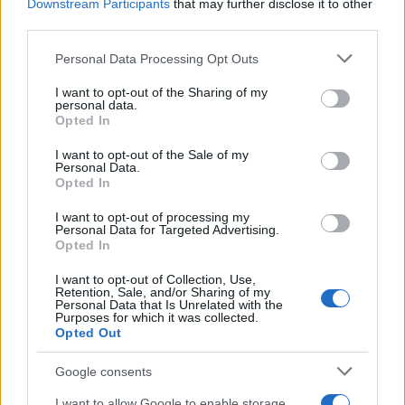
Chin, icona della cucina tradizionale
Downstream Participants
that may further disclose it to other
third parties.
Edoardo Castellucci · 3 Ago 2026
Please note that this website/app uses one or more Google
Personal Data Processing Opt Outs
RICETTE DELLA NONNA
services and may gather and store information including but
not limited to your visit or usage behaviour. You may click to
I want to opt-out of the Sharing of my
personal data.
grant or deny consent to Google and its third-party tags to
Opted In
use your data for below specified purposes in below Google
consent section.
I want to opt-out of the Sale of my
Personal Data.
Opted In
I want to opt-out of processing my
Personal Data for Targeted Advertising.
Opted In
I want to opt-out of Collection, Use,
Retention, Sale, and/or Sharing of my
Personal Data that Is Unrelated with the
Torta della nonna senza latte e burro: ricetta leggera
Purposes for which it was collected.
Opted Out
Camilla Bellini · 2 Ago 2026
Google consents
RICETTE DELLA NONNA
I want to allow Google to enable storage