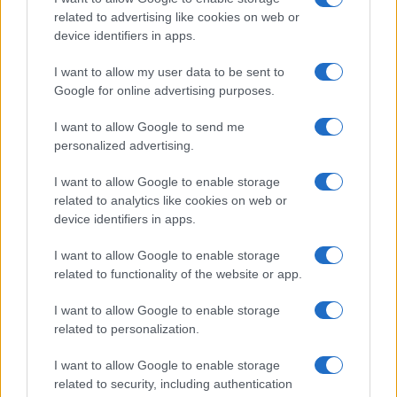
related to advertising like cookies on web or
device identifiers in apps.
I want to allow my user data to be sent to
Google for online advertising purposes.
I want to allow Google to send me
personalized advertising.
I want to allow Google to enable storage
related to analytics like cookies on web or
Cannelloni della nonna: come ottenere sfoglia, ripieno
device identifiers in apps.
e besciamella senza errori
I want to allow Google to enable storage
Edoardo Castellucci · 2 Ago 2026
related to functionality of the website or app.
I want to allow Google to enable storage
PIÙ LETTI
related to personalization.
I want to allow Google to enable storage
1
Dalla panetteria di famiglia ai social: la storia di Aileen
related to security, including authentication
Chin, icona della cucina tradizionale