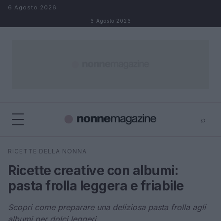
Salta al contenuto
6 Agosto 2026
6 Agosto 2026
⌕
×
⌕
RICETTE DELLA NONNA
Cerca
Ricette creative con albumi:
pasta frolla leggera e friabile
Scopri come preparare una deliziosa pasta frolla agli
albumi per dolci leggeri.