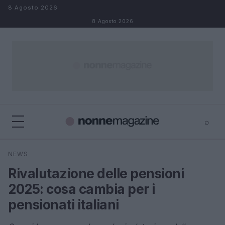
Salta al contenuto
8 Agosto 2026
8 Agosto 2026
⌕
×
⌕
NEWS
Cerca
Rivalutazione delle pensioni
2025: cosa cambia per i
pensionati italiani