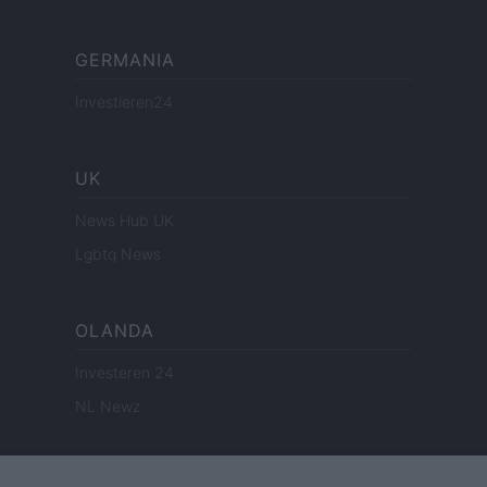
GERMANIA
Investieren24
UK
News Hub UK
Lgbtq News
OLANDA
Investeren 24
NL Newz