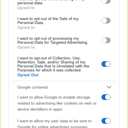
personal data.
grant or deny consent to Google and its third-party tags to
Opted In
use your data for below specified purposes in below Google
consent section.
I want to opt-out of the Sale of my
Personal Data.
Opted In
I want to opt-out of processing my
Personal Data for Targeted Advertising.
Opted In
I want to opt-out of Collection, Use,
Retention, Sale, and/or Sharing of my
Papa Leone a Santa Maria degli Angeli: migliaia di
Personal Data that Is Unrelated with the
giovani per il meeting francescano
Purposes for which it was collected.
Opted Out
Edoardo Castellucci · 7 Ago 2026
Google consents
NEWS
I want to allow Google to enable storage
related to advertising like cookies on web or
device identifiers in apps.
I want to allow my user data to be sent to
Google for online advertising purposes.