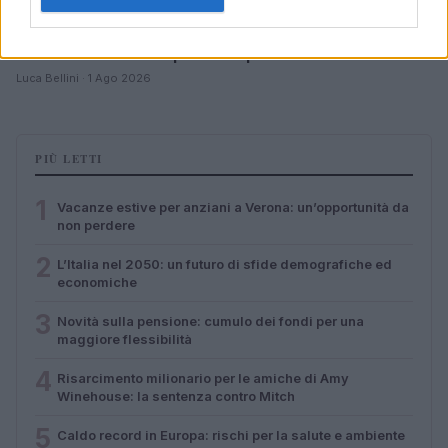
Caldo record in Europa: rischi per la salute e ambiente
Luca Bellini · 1 Ago 2026
PIÙ LETTI
1
Vacanze estive per anziani a Verona: un’opportunità da
non perdere
2
L’Italia nel 2050: un futuro di sfide demografiche ed
economiche
3
Novità sulla pensione: cumulo dei fondi per una
maggiore flessibilità
4
Risarcimento milionario per le amiche di Amy
Winehouse: la sentenza contro Mitch
5
Caldo record in Europa: rischi per la salute e ambiente