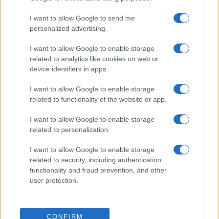
I want to allow Google to send me
personalized advertising.
I want to allow Google to enable storage
related to analytics like cookies on web or
Papa Leone XIV incontra i giovani ad Assisi: il richiamo
device identifiers in apps.
alla pace e alla solidarietà
Matteo Pellegrino · 6 Ago 2026
I want to allow Google to enable storage
related to functionality of the website or app.
NEWS
I want to allow Google to enable storage
related to personalization.
I want to allow Google to enable storage
related to security, including authentication
functionality and fraud prevention, and other
user protection.
CONFIRM