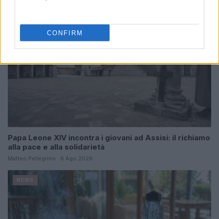
NEWS
CONFIRM
Papa Leone XIV incontra i giovani ad Assisi: il richiamo
alla pace e alla solidarietà
Matteo Pellegrino · 6 Ago 2026
NEWS