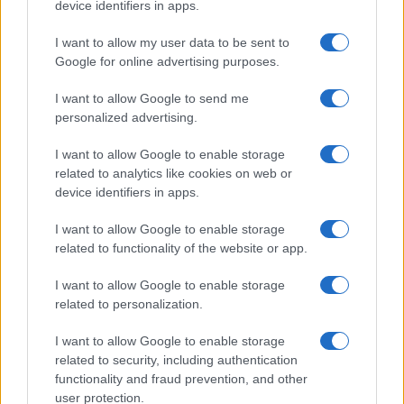
device identifiers in apps.
Continua a leggere
I want to allow my user data to be sent to
Google for online advertising purposes.
NEWS
I want to allow Google to send me
personalized advertising.
I want to allow Google to enable storage
related to analytics like cookies on web or
device identifiers in apps.
I want to allow Google to enable storage
related to functionality of the website or app.
I want to allow Google to enable storage
related to personalization.
Papa Leone a Santa Maria degli Angeli: migliaia di
I want to allow Google to enable storage
giovani per il meeting francescano
related to security, including authentication
Edoardo Castellucci · 7 Ago 2026
functionality and fraud prevention, and other
user protection.