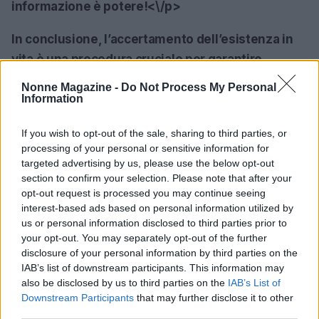
informazione è potere!<\/p>
In conclusione, l’accertamento dell’esistenza in
vita è una procedura cruciale per garantire
l’integrità del sistema pensionistico. Con una
Nonne Magazine -
Do Not Process My Personal
comunicazione chiara e un processo ben
Information
strutturato, sia l’INPS che Citibank si impegnano a
If you wish to opt-out of the sale, sharing to third parties, or
proteggere i diritti dei pensionati, affinché
processing of your personal or sensitive information for
possano ricevere ciò che spetta loro senza
targeted advertising by us, please use the below opt-out
preoccupazioni. E tu, hai già controllato che tutto
section to confirm your selection. Please note that after your
opt-out request is processed you may continue seeing
sia in ordine per il tuo pagamento pensionistico?
interest-based ads based on personal information utilized by
<\/p>
us or personal information disclosed to third parties prior to
your opt-out. You may separately opt-out of the further
disclosure of your personal information by third parties on the
IAB’s list of downstream participants. This information may
AUTORE
also be disclosed by us to third parties on the
IAB’s List of
AiAdhubMedia
Downstream Participants
that may further disclose it to other
third parties.