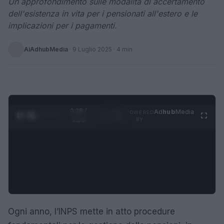
Un approfondimento sulle modalità di accertamento
dell'esistenza in vita per i pensionati all'estero e le
implicazioni per i pagamenti.
AiAdhubMedia
·
9 Luglio 2025
· 4 min
0:29 /
Ad
hub
Media
POWERED
1
/
4
1:23
BY
Ogni anno, l’INPS mette in atto procedure