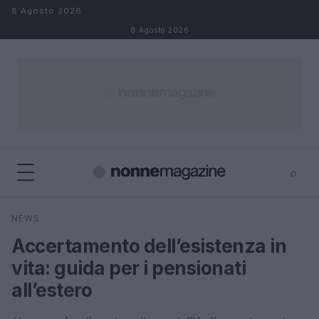
Salta al contenuto
8 Agosto 2026
8 Agosto 2026
⌕
×
⌕
NEWS
Cerca
Accertamento dell’esistenza in
vita: guida per i pensionati
all’estero