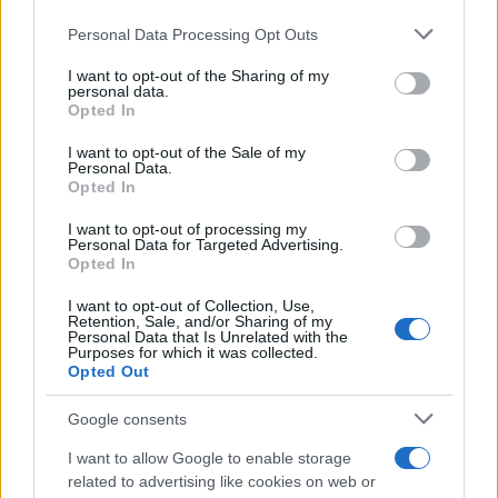
Please note that this website/app uses one or more Google
Personal Data Processing Opt Outs
services and may gather and store information including but
not limited to your visit or usage behaviour. You may click to
I want to opt-out of the Sharing of my
personal data.
grant or deny consent to Google and its third-party tags to
Opted In
use your data for below specified purposes in below Google
consent section.
I want to opt-out of the Sale of my
Personal Data.
Opted In
I want to opt-out of processing my
Personal Data for Targeted Advertising.
Opted In
I want to opt-out of Collection, Use,
Retention, Sale, and/or Sharing of my
Personal Data that Is Unrelated with the
Purposes for which it was collected.
Opted Out
Google consents
I want to allow Google to enable storage
related to advertising like cookies on web or