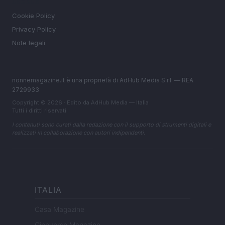
LEGALE
Cookie Policy
Privacy Policy
Note legali
nonnemagazine.it è una proprietà di AdHub Media S.r.l. — REA
2729933
Copyright © 2026 · Edito da AdHub Media — Italia
Tutti i diritti riservati
I contenuti sono curati dalla redazione con il supporto di strumenti digitali e
realizzati in collaborazione con autori indipendenti.
ITALIA
Casa Magazine
Cineverse Magazine