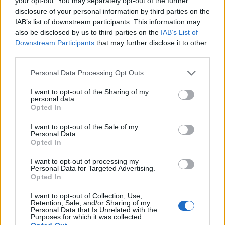
la ricostruzione.
your opt-out. You may separately opt-out of the further
disclosure of your personal information by third parties on the
IAB’s list of downstream participants. This information may
In questo quadro, le dichiarazioni pubbliche dei
also be disclosed by us to third parties on the
IAB’s List of
leader sono nette: il presidente americano ha
Downstream Participants
that may further disclose it to other
definito l’intesa come un risultato che impedirà
third parties.
all’Iran di ottenere armi nucleari, pur escludendo
Please note that this website/app uses one or more Google
Personal Data Processing Opt Outs
pagamenti diretti per riparazioni di guerra. Dall’altra
services and may gather and store information including but
not limited to your visit or usage behaviour. You may click to
I want to opt-out of the Sharing of my
parte, le autorità iraniane vogliono garanzie
personal data.
grant or deny consent to Google and its third-party tags to
Opted In
concrete per il rilascio dei fondi e la rimozione
use your data for below specified purposes in below Google
progressiva delle sanzioni.
consent section.
I want to opt-out of the Sale of my
Personal Data.
Opted In
Lo sviluppo di queste vicende sarà determinante
per la stabilità energetica globale, per la sicurezza
I want to opt-out of processing my
Personal Data for Targeted Advertising.
delle rotte marittime nel Golfo e per le prospettive
Opted In
economiche dell’Iran nei mesi a venire.
I want to opt-out of Collection, Use,
Retention, Sale, and/or Sharing of my
Personal Data that Is Unrelated with the
Purposes for which it was collected.