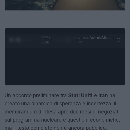
0:29 /
Ad
hub
Media
POWERED
1
/
4
1:50
BY
Un accordo preliminare tra
Stati Uniti
e
Iran
ha
creato una dinamica di speranza e incertezza: il
memorandum d’intesa apre due mesi di negoziati
sul programma nucleare e questioni economiche,
ma il testo completo non è ancora pubblico.