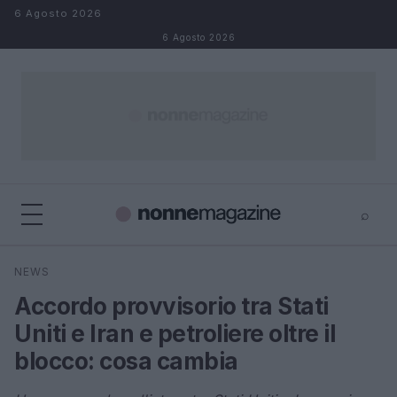
Salta al contenuto
6 Agosto 2026
6 Agosto 2026
⌕
×
⌕
NEWS
Cerca
Accordo provvisorio tra Stati
Uniti e Iran e petroliere oltre il
blocco: cosa cambia