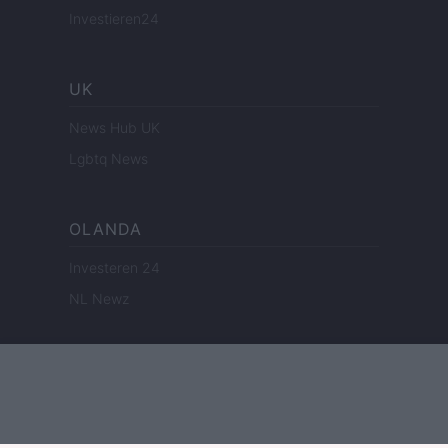
Investieren24
UK
News Hub UK
Lgbtq News
OLANDA
Investeren 24
NL Newz