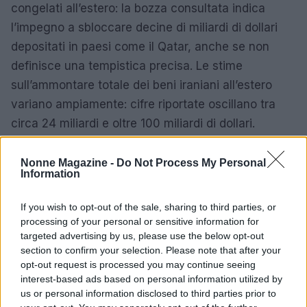
congelati all’estero: la bozza consultata indica
l’impegno a sbloccare decine di miliardi di dollari
depositati in paesi come il Qatar, anche se non
definisce una tempistica precisa. Le stime
sull’ammontare totale dei beni iraniani all’estero
variano ampiamente: cifre riportate oscillano tra
circa 24 miliardi e oltre 100 miliardi di dollari.
Nel passato recente l’amministrazione statunitense
Nonne Magazine -
Do Not Process My Personal
aveva progettato di rendere disponibili 6 miliardi di
Information
dollari da entrate petrolifere per finalità umanitarie
If you wish to opt-out of the sale, sharing to third parties, or
tramite un conto gestito dal Qatar, ma quel piano fu
processing of your personal or sensitive information for
sospeso dopo gli attacchi di Hamas del 7 ottobre
targeted advertising by us, please use the below opt-out
2026. L’Iran sostiene di aver subito danni economici
section to confirm your selection. Please note that after your
opt-out request is processed you may continue seeing
per oltre 250 miliardi di dollari dall’inizio della
interest-based ads based on personal information utilized by
guerra, cifre che alimentano la richiesta di aiuti per
us or personal information disclosed to third parties prior to