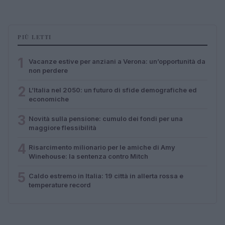
PIÙ LETTI
1
Vacanze estive per anziani a Verona: un’opportunità da
non perdere
2
L’Italia nel 2050: un futuro di sfide demografiche ed
economiche
3
Novità sulla pensione: cumulo dei fondi per una
maggiore flessibilità
4
Risarcimento milionario per le amiche di Amy
Winehouse: la sentenza contro Mitch
5
Caldo estremo in Italia: 19 città in allerta rossa e
temperature record