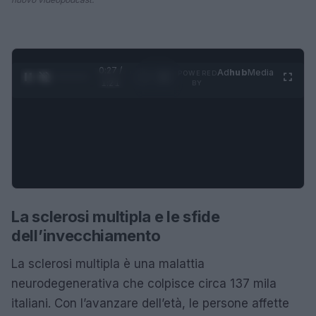
0:27 /
Ad
hub
Media
POWERED
1
/
4
1:21
BY
La sclerosi multipla e le sfide
dell’invecchiamento
La sclerosi multipla è una malattia
neurodegenerativa che colpisce circa 137 mila
italiani. Con l’avanzare dell’età, le persone affette