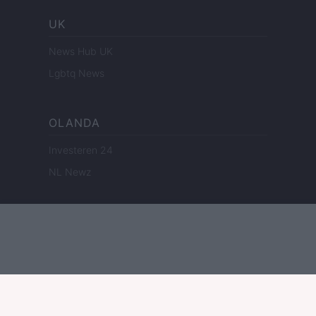
UK
News Hub UK
Lgbtq News
OLANDA
Investeren 24
NL Newz