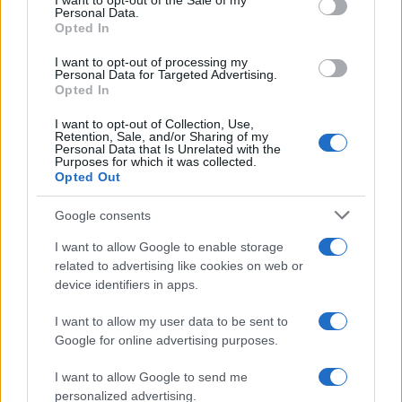
I want to opt-out of the Sale of my
Personal Data.
Opted In
I want to opt-out of processing my
Personal Data for Targeted Advertising.
Prestiti per le vacanze: chi li richiede e perché
Opted In
Beatrice Beretta · 7 Ago 2026
I want to opt-out of Collection, Use,
Retention, Sale, and/or Sharing of my
SALUTE
Personal Data that Is Unrelated with the
Purposes for which it was collected.
Opted Out
Google consents
I want to allow Google to enable storage
related to advertising like cookies on web or
device identifiers in apps.
I want to allow my user data to be sent to
Google for online advertising purposes.
I want to allow Google to send me
Scopri come funzionano le anticipazioni e il riscatto
personalized advertising.