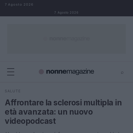
Salta al contenuto
7 Agosto 2026
7 Agosto 2026
⌕
×
⌕
SALUTE
Cerca
Affrontare la sclerosi multipla in
età avanzata: un nuovo
videopodcast