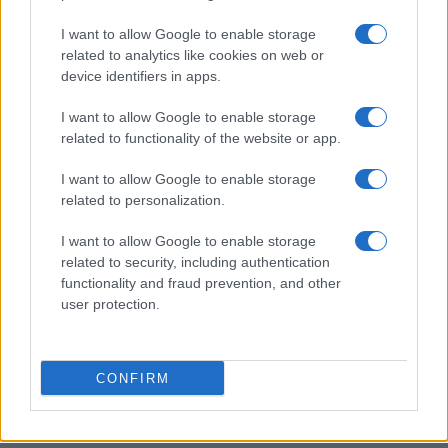
del fondo pensione
Beatrice Beretta · 6 Ago 2026
I want to allow Google to enable storage
related to analytics like cookies on web or
device identifiers in apps.
SALUTE
I want to allow Google to enable storage
related to functionality of the website or app.
I want to allow Google to enable storage
related to personalization.
I want to allow Google to enable storage
related to security, including authentication
functionality and fraud prevention, and other
user protection.
Salta su! La Regione Emilia-Romagna conferma gli
abbonamenti gratuiti per gli studenti
CONFIRM
Beatrice Beretta · 5 Ago 2026