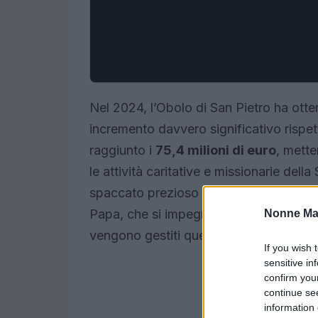
Nel 2024, l’Obolo di San Pietro ha otte
incremento davvero significativo rispet
raggiunto i
75,4 milioni di euro
, mette
le attività caritative e missionarie del
spaccato prezioso su come le donazioni
Papa, che si impegna a favore delle 
Nonne Ma
vengono gestiti questi fondi? Scopriam
If you wish 
sensitive in
confirm you
continue se
information 