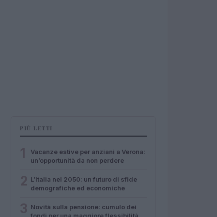
PIÙ LETTI
1
Vacanze estive per anziani a Verona:
un’opportunità da non perdere
2
L’Italia nel 2050: un futuro di sfide
demografiche ed economiche
3
Novità sulla pensione: cumulo dei
fondi per una maggiore flessibilità