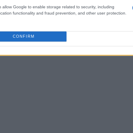
 in
239 progetti
di assistenza in diverse parti del
o allow Google to enable storage related to security, including
cation functionality and fraud prevention, and other user protection.
costruzione di un centro di formazione in
ailandia, dimostrando l’impegno della Chiesa nel
CONFIRM