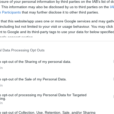
losure of your personal information by third parties on the IAB’s list of
. This information may also be disclosed by us to third parties on the
IA
Participants
that may further disclose it to other third parties.
 that this website/app uses one or more Google services and may gath
including but not limited to your visit or usage behaviour. You may click 
 to Google and its third-party tags to use your data for below specifi
ogle consent section.
l Data Processing Opt Outs
o opt-out of the Sharing of my personal data.
In
o opt-out of the Sale of my Personal Data.
nazione
In
nazioni ricevute dall’Obolo di San Pietro hanno
to opt-out of processing my Personal Data for Targeted
ing.
ro
. Questo importo è frutto principalmente delle
In
occasione della solennità dei Santi Pietro e Paolo,
o opt-out of Collection, Use, Retention, Sale, and/or Sharing