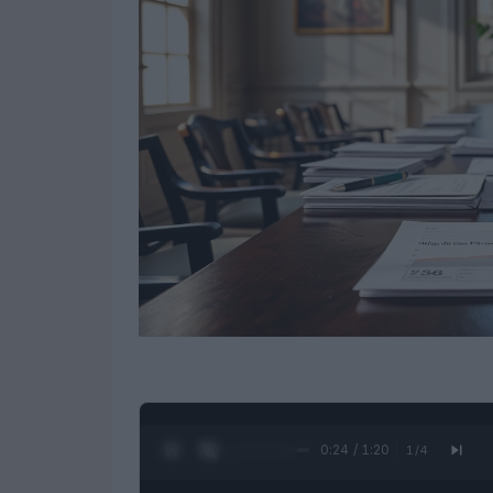
0:25 / 1:20
1
/
4