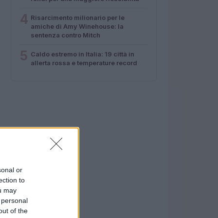
4
Risarcimento milionario per le
amiche di Amy Winehouse: la
sentenza contro Mitch
5
Caldo estremo in Italia: 19 città in
allerta rossa e temperature record
sonal or
ection to
ou may
 personal
out of the