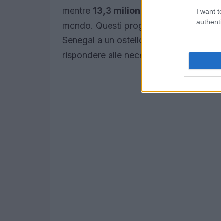
mentre
13,3 milioni
sono stati investiti
I want t
authenti
mondo. Questi progetti spaziano dalla 
Senegal a un ostello per ragazze in Th
rispondere alle necessità locali.