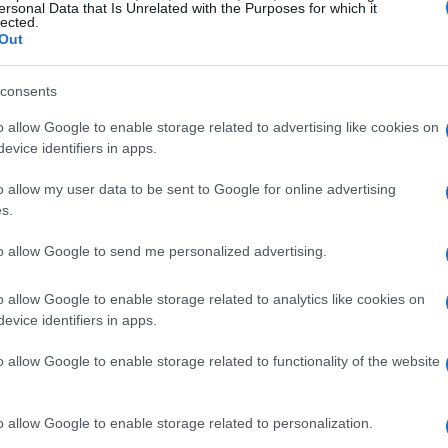
a diocesi e privati. È interessante notare che il
ersonal Data that Is Unrelated with the Purposes for which it
lected.
ocesi, segno di una rete di sostegno molto
Out
cipazione di fondazioni e istituti religiosi.
consents
a dai bonifici agli assegni, fino ai lasciti
o allow Google to enable storage related to advertising like cookies on
dei donatori di supportare le iniziative del Papa.
evice identifiers in apps.
pale paese donatore, rappresentando il
25,2%
del
o allow my user data to be sent to Google for online advertising
a diversità di donatori, unita a differenti forme di
s.
i sostegno che supporta la missione apostolica.
to allow Google to send me personalized advertising.
te questo supporto per le opere di bene?
o allow Google to enable storage related to analytics like cookies on
evice identifiers in apps.
ti
o allow Google to enable storage related to functionality of the website
 a
75,4 milioni di euro
, sono destinate a
e attività missionarie. In particolare,
61,2
o allow Google to enable storage related to personalization.
ioni condotte dai Dicasteri della Santa Sede,