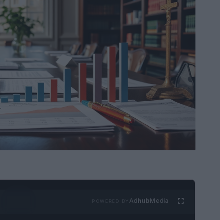
Ad
hub
Media
POWERED BY