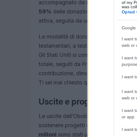
accompagnato da un contributo diretto d
of my P
was col
59%
delle donazioni proviene dalle Di
Opted 
attiva, seguita da una significativa parte
Google 
Le modalità di donazione sono varie: si v
I want t
testamentari, a testimoniare la volontà 
web or d
Gli Stati Uniti si confermano il princi
I want t
totale, seguiti da Francia e Italia. Quest
purpose
contribuzione, dimostra l’ampia rete d
I want 
Ti sei mai chiesto quanto sia importan
I want t
web or d
Uscite e progetti finanzia
I want t
Le uscite dell’Obolo di San Pietro, pari
or app.
sostenere progetti di assistenza diretta 
I want t
milioni
sono stati utilizzati per operaz