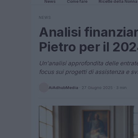
News
Come fare
Ricette della Nonna
NEWS
Analisi finanzia
Pietro per il 20
Un'analisi approfondita delle entrate
focus sui progetti di assistenza e s
AiAdhubMedia
·
27 Giugno 2025
· 3 min