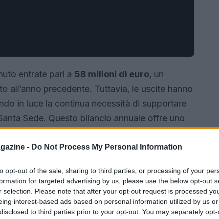
nuto entrate pari a
58 milioni di euro
, un
to all’anno precedente. Tuttavia, le uscite hanno
ndo in luce la continua necessità di supportare
la Santa Sede. Questo bilancio annuale offre uno
 vengano utilizzate per sostenere gli sforzi del
comunità più bisognose nel mondo. Ma come
gazine -
Do Not Process My Personal Information
olo insieme!
to opt-out of the sale, sharing to third parties, or processing of your per
formation for targeted advertising by us, please use the below opt-out s
r selection. Please note that after your opt-out request is processed y
eing interest-based ads based on personal information utilized by us or
disclosed to third parties prior to your opt-out. You may separately opt-