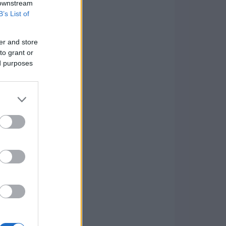
 downstream
B’s List of
er and store
to grant or
ed purposes