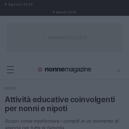
Salta al contenuto
8 Agosto 2026
8 Agosto 2026
⌕
×
⌕
NEWS
Cerca
Attività educative coinvolgenti
per nonni e nipoti
Scopri come trasformare i compiti in un momento di
allegria per tutta la famiglia.