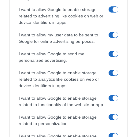
I want to allow Google to enable storage
Papa Leone a Santa Maria degli Angeli: migliaia di
related to advertising like cookies on web or
giovani per il meeting francescano
device identifiers in apps.
Edoardo Castellucci · 7 Ago 2026
I want to allow my user data to be sent to
Google for online advertising purposes.
NEWS
I want to allow Google to send me
personalized advertising.
I want to allow Google to enable storage
related to analytics like cookies on web or
device identifiers in apps.
I want to allow Google to enable storage
related to functionality of the website or app.
I want to allow Google to enable storage
related to personalization.
Papa Leone XIV incontra i giovani ad Assisi: il richiamo
alla pace e alla solidarietà
I want to allow Google to enable storage