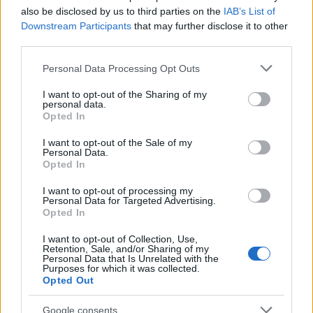
also be disclosed by us to third parties on the
IAB’s List of
Downstream Participants
that may further disclose it to other
third parties.
Please note that this website/app uses one or more Google
Personal Data Processing Opt Outs
services and may gather and store information including but
not limited to your visit or usage behaviour. You may click to
I want to opt-out of the Sharing of my
personal data.
grant or deny consent to Google and its third-party tags to
Continua a leggere
Opted In
use your data for below specified purposes in below Google
consent section.
I want to opt-out of the Sale of my
Personal Data.
NEWS
Opted In
I want to opt-out of processing my
Personal Data for Targeted Advertising.
Opted In
I want to opt-out of Collection, Use,
Retention, Sale, and/or Sharing of my
Personal Data that Is Unrelated with the
Purposes for which it was collected.
Opted Out
Google consents