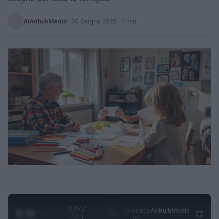
AiAdhubMedia
·
30 Giugno 2025
· 3 min
0:28 /
Ad
hub
Media
POWERED
1
/
4
1:20
BY