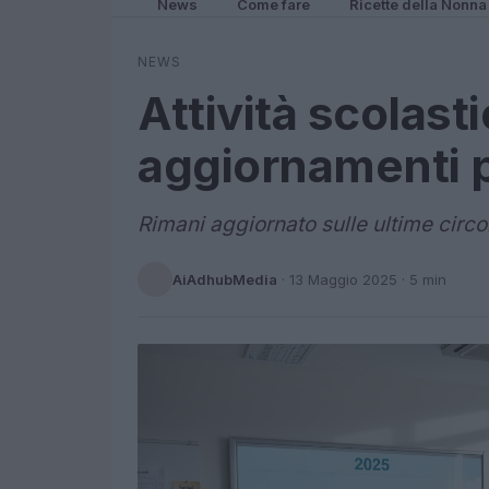
News
Come fare
Ricette della Nonna
NEWS
Attività scolast
aggiornamenti p
Rimani aggiornato sulle ultime circola
AiAdhubMedia
·
13 Maggio 2025
· 5 min