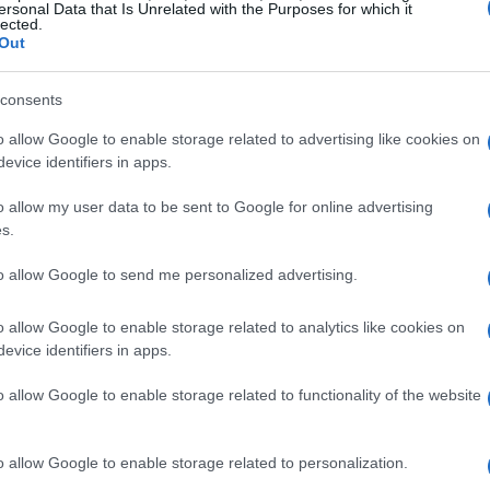
perienze diverse è stata davvero unica! Questo
ersonal Data that Is Unrelated with the Purposes for which it
lected.
i propri orizzonti e fare amicizie durature. Non è
Out
arricchimento personale.
consents
o con il magistrato
o allow Google to enable storage related to advertising like cookies on
evice identifiers in apps.
de un incontro con la Dott.ssa Matta,
o allow my user data to be sent to Google for online advertising
esta iniziativa è fondamentale per sensibilizzare
s.
 diritti. Incontrare un esperto del settore offre
to allow Google to send me personalized advertising.
fondire argomenti di grande attualità. Chi non
Gli studenti potranno apprendere direttamente
o allow Google to enable storage related to analytics like cookies on
evice identifiers in apps.
tiva che spesso lascia il segno. Le testimonianze
tire i diritti sono inestimabili.
o allow Google to enable storage related to functionality of the website
à didattica del 12 maggio 2025
o allow Google to enable storage related to personalization.