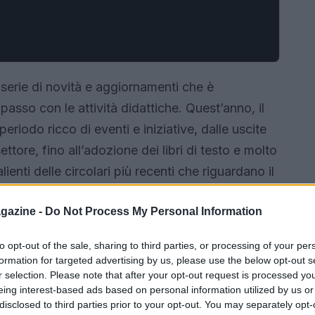
serie di novità e aggiornamenti che è
asso con le attività didattiche. Quest’anno, il
eriodo ricco di eventi e iniziative, dalle uscite
ettore, fino all’adozione dei libri di testo e molto
ienti delle circolari più recenti che riguardano il
gazine -
Do Not Process My Personal Information
to opt-out of the sale, sharing to third parties, or processing of your per
formation for targeted advertising by us, please use the below opt-out s
r selection. Please note that after your opt-out request is processed y
eing interest-based ads based on personal information utilized by us or
disclosed to third parties prior to your opt-out. You may separately opt-