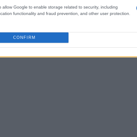
, che comunica il differimento dell’orario di
o allow Google to enable storage related to security, including
cation functionality and fraud prevention, and other user protection.
lesso Centrale. Questo cambiamento è stato
zzazione delle attività didattiche. È
ano sempre informati su questi aggiornamenti,
CONFIRM
luidità nelle routine quotidiane. Spesso mi è
i quando ci sono cambiamenti dell’ultimo minuto…