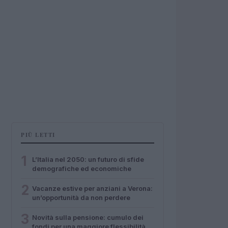
PIÙ LETTI
1
L’Italia nel 2050: un futuro di sfide
demografiche ed economiche
2
Vacanze estive per anziani a Verona:
un’opportunità da non perdere
3
Novità sulla pensione: cumulo dei
fondi per una maggiore flessibilità