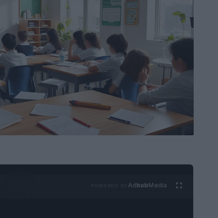
Ad
hub
Media
POWERED BY