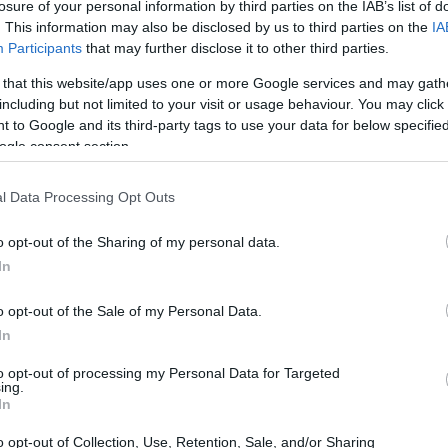
losure of your personal information by third parties on the IAB’s list of
. This information may also be disclosed by us to third parties on the
IA
Participants
that may further disclose it to other third parties.
 that this website/app uses one or more Google services and may gath
including but not limited to your visit or usage behaviour. You may click 
 to Google and its third-party tags to use your data for below specifi
ogle consent section.
l Data Processing Opt Outs
o opt-out of the Sharing of my personal data.
+ e attività di gruppo
In
o Erasmus+, un’opportunità fantastica per gli
o opt-out of the Sale of my Personal Data.
In
scambio e attività di gruppo. Quest’anno, il
up Activities sta guadagnando particolare
to opt-out of processing my Personal Data for Targeted
ing.
esplorare nuove culture e apprendere in modo
In
a un progetto simile: l’emozione di conoscere
o opt-out of Collection, Use, Retention, Sale, and/or Sharing