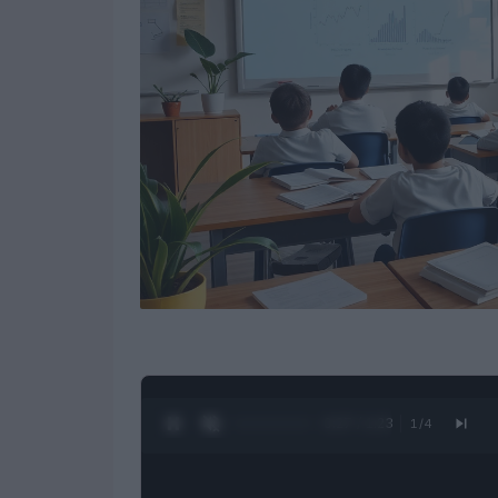
0:28 / 1:23
1
/
4