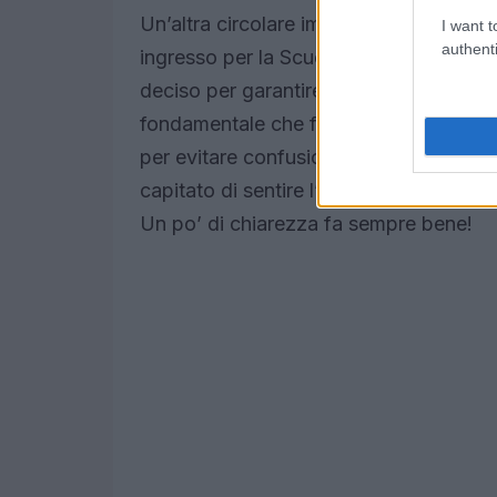
Un’altra circolare importante è la n. 311
I want t
authenti
ingresso per la Scuola dell’Infanzia P
deciso per garantire una migliore organi
fondamentale che famiglie e docenti si
per evitare confusione e garantire una f
capitato di sentire l’ansia nei genitor
Un po’ di chiarezza fa sempre bene!