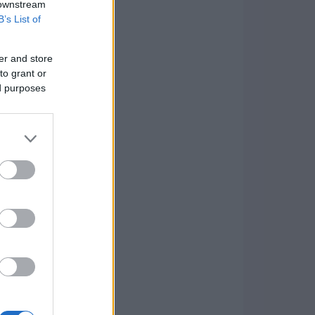
 downstream
B’s List of
er and store
to grant or
ed purposes