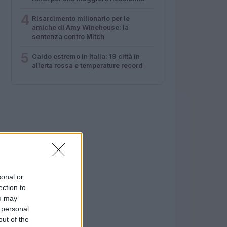
4
Risarcimento milionario per le
amiche di Amy Winehouse: la
sentenza contro Mitch
5
Caldo estremo in Italia: 19 città in
allerta rossa e temperature record
sonal or
ection to
ou may
 personal
out of the