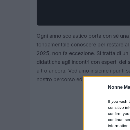
Ogni anno scolastico porta con sé una 
fondamentale conoscere per restare al p
2025, non fa eccezione. Si tratta di un p
didattiche agli incontri con esperti del s
altro ancora. Vediamo insieme i punti sal
nostro percorso educativo.
Nonne Ma
If you wish 
sensitive in
confirm you
continue se
information 