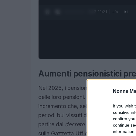
0:28 / 1:21
1
/
4
Aumenti pensionistici prev
Nel 2025, i pensionati italiani si prep
Nonne Ma
delle loro pensioni. Secondo le ultime n
incremento che, sebbene non significat
If you wish 
sensitive in
periodi bui vissuti da molti durante la
confirm you
partire dal
decreto del ministro dell’E
continue se
information 
sulla Gazzetta Ufficiale il 27 novembre