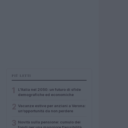
PIÙ LETTI
1
L’Italia nel 2050: un futuro di sfide
demografiche ed economiche
2
Vacanze estive per anziani a Verona:
un’opportunità da non perdere
3
Novità sulla pensione: cumulo dei
fondi per una maggiore flessibilità