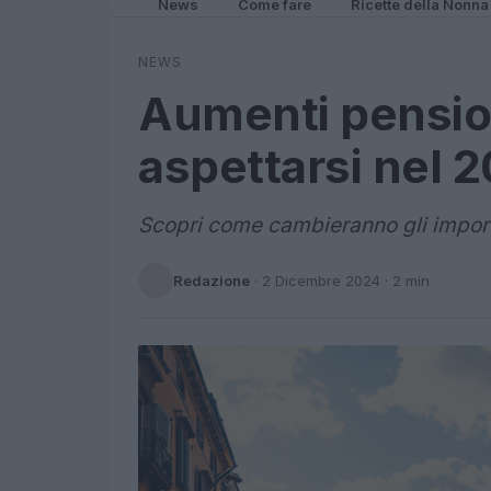
News
Come fare
Ricette della Nonna
NEWS
Aumenti pension
aspettarsi nel 
Scopri come cambieranno gli import
Redazione
·
2 Dicembre 2024
· 2 min