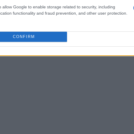
le da
4.000 euro
, l’aumento potrà arrivare fino a
o allow Google to enable storage related to security, including
il 2024 è stato confermato un indice provvisorio
cation functionality and fraud prevention, and other user protection.
aranno conguagli sugli importi già incassati dai
CONFIRM