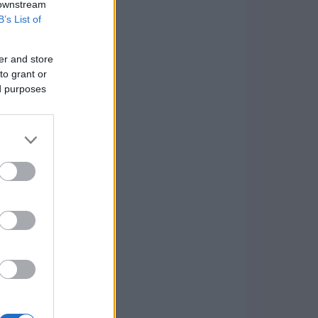
 downstream
B’s List of
er and store
to grant or
ed purposes