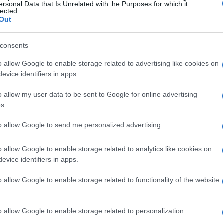
ersonal Data that Is Unrelated with the Purposes for which it
lected.
a il sistema a fasce, utilizzato nell’ultimo anno,
Out
esto significa che non tutti i pensionati
di aumento. Infatti, solo le pensioni che non
consents
l trattamento previdenziale minimo, pari a
o allow Google to enable storage related to advertising like cookies on
ncremento del
0,8%
.
evice identifiers in apps.
o allow my user data to be sent to Google for online advertising
le pensioni
s.
to allow Google to send me personalized advertising.
glia, l’aumento sarà progressivamente ridotto.
2.394,45 euro
a
2.993,04 euro
riceveranno un
o allow Google to enable storage related to analytics like cookies on
superiori a
2.993,05 euro
beneficeranno di un
evice identifiers in apps.
 che una pensione di
1.000 euro
al mese avrà un
o allow Google to enable storage related to functionality of the website
na pensione di
1.500 euro
vedrà un aumento di
o allow Google to enable storage related to personalization.