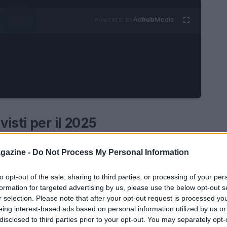
Ad
hub
Media
POWERED BY
isti per il 2025
arano a ricevere un aumento, seppur modesto,
gazine -
Do Not Process My Personal Information
otizie, l’importo sarà rivalutato del
0,8%
, un
ivo, rappresenta un passo avanti rispetto ai
to opt-out of the sale, sharing to third parties, or processing of your per
formation for targeted advertising by us, please use the below opt-out s
 crisi economica. Questo aumento sarà applicato a
r selection. Please note that after your opt-out request is processed y
conomia
e del
ministro del Lavoro
, pubblicato
eing interest-based ads based on personal information utilized by us or
disclosed to third parties prior to your opt-out. You may separately opt-
.