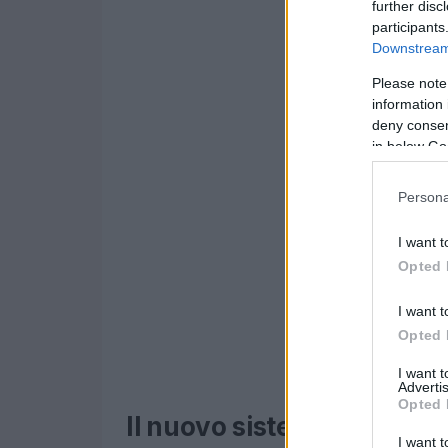
further disc
participants
Downstream 
Please note
information 
deny consent
in below Go
Persona
I want t
Opted 
I want t
Opted 
I want 
Advertis
Opted 
Il nuovo sistema di calcol
I want t