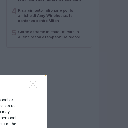
4
Risarcimento milionario per le
amiche di Amy Winehouse: la
sentenza contro Mitch
5
Caldo estremo in Italia: 19 città in
allerta rossa e temperature record
sonal or
ection to
ou may
 personal
out of the