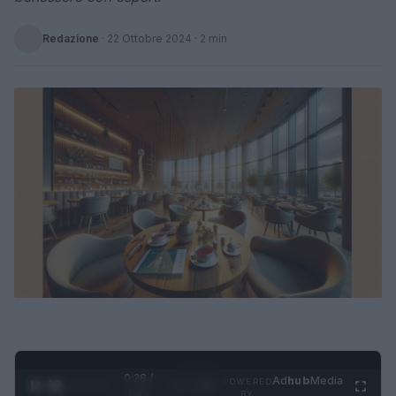
Redazione
·
22 Ottobre 2024
· 2 min
0:28 /
Ad
hub
Media
POWERED
1
/
4
1:21
BY