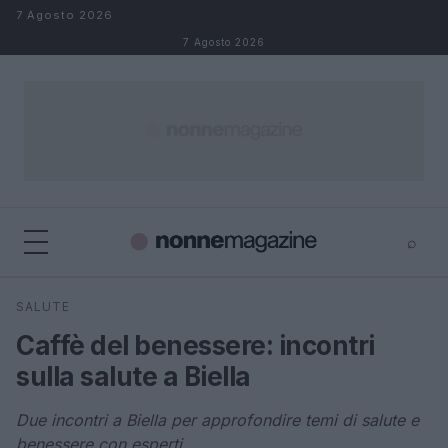
Salta al contenuto
7 Agosto 2026
7 Agosto 2026
⌕
×
⌕
SALUTE
Cerca
Caffè del benessere: incontri
sulla salute a Biella
Due incontri a Biella per approfondire temi di salute e
benessere con esperti