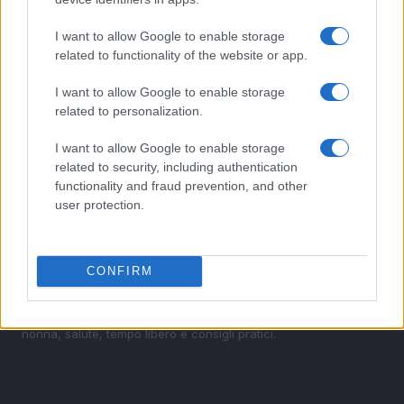
3
Salta su! La Regione Emilia-Romagna conferma gli
I want to allow Google to enable storage
abbonamenti gratuiti per gli studenti
related to functionality of the website or app.
4
Vacanze e ansia da prestazione: come gestire lo
stress
I want to allow Google to enable storage
related to personalization.
5
Zanzare e viaggi: prevenzione pratica contro dengue e
chikungunya
I want to allow Google to enable storage
related to security, including authentication
functionality and fraud prevention, and other
user protection.
CONFIRM
Saggezza di ieri, ispirazione per oggi. News, ricette della
nonna, salute, tempo libero e consigli pratici.
SEZIONI