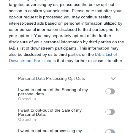
SALUTE
targeted advertising by us, please use the below opt-out
section to confirm your selection. Please note that after your
opt-out request is processed you may continue seeing
interest-based ads based on personal information utilized by
us or personal information disclosed to third parties prior to
your opt-out. You may separately opt-out of the further
disclosure of your personal information by third parties on the
IAB’s list of downstream participants. This information may
also be disclosed by us to third parties on the
IAB’s List of
Downstream Participants
that may further disclose it to other
third parties.
Please note that this website/app uses one or more Google
Personal Data Processing Opt Outs
Scopri come funzionano le anticipazioni e il riscatto
services and may gather and store information including but
del fondo pensione
not limited to your visit or usage behaviour. You may click to
I want to opt-out of the Sharing of my
personal data.
grant or deny consent to Google and its third-party tags to
Beatrice Beretta · 6 Ago 2026
Opted In
use your data for below specified purposes in below Google
consent section.
SALUTE
I want to opt-out of the Sale of my
Personal Data.
Opted In
I want to opt-out of processing my