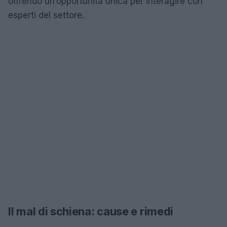
offrendo un’opportunità unica per interagire con
esperti del settore.
Il mal di schiena: cause e rimedi