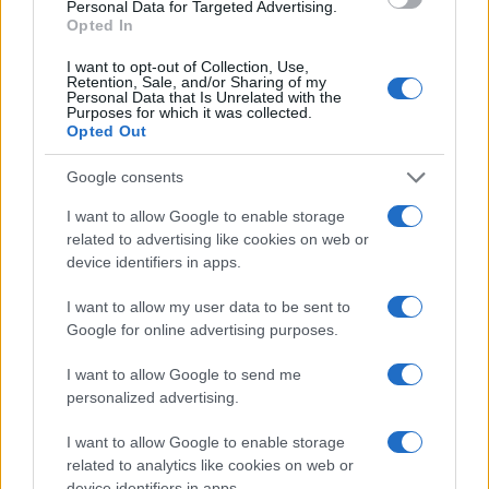
Personal Data for Targeted Advertising.
Opted In
I want to opt-out of Collection, Use,
Retention, Sale, and/or Sharing of my
Personal Data that Is Unrelated with the
Purposes for which it was collected.
Opted Out
Google consents
Salta su! La Regione Emilia-Romagna conferma gli
I want to allow Google to enable storage
abbonamenti gratuiti per gli studenti
related to advertising like cookies on web or
device identifiers in apps.
Beatrice Beretta · 5 Ago 2026
I want to allow my user data to be sent to
Google for online advertising purposes.
PIÙ LETTI
I want to allow Google to send me
personalized advertising.
1
Prestiti per le vacanze: chi li richiede e perché
I want to allow Google to enable storage
2
Scopri come funzionano le anticipazioni e il riscatto
related to analytics like cookies on web or
del fondo pensione
device identifiers in apps.