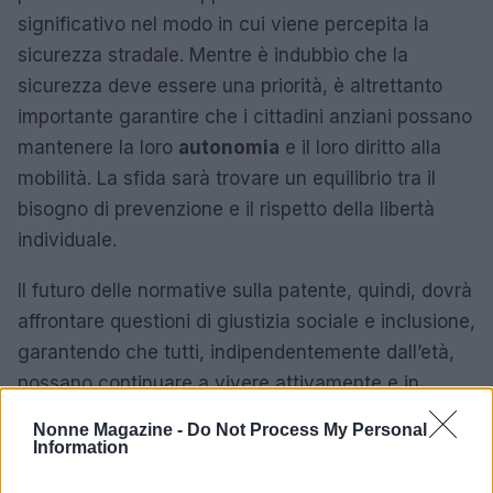
significativo nel modo in cui viene percepita la
sicurezza stradale. Mentre è indubbio che la
sicurezza deve essere una priorità, è altrettanto
importante garantire che i cittadini anziani possano
mantenere la loro
autonomia
e il loro diritto alla
mobilità. La sfida sarà trovare un equilibrio tra il
bisogno di prevenzione e il rispetto della libertà
individuale.
Il futuro delle normative sulla patente, quindi, dovrà
affrontare questioni di giustizia sociale e inclusione,
garantendo che tutti, indipendentemente dall’età,
possano continuare a vivere attivamente e in
sicurezza.
Nonne Magazine -
Do Not Process My Personal
Information