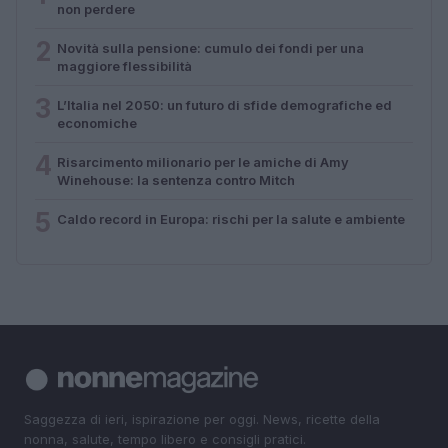
non perdere
2
Novità sulla pensione: cumulo dei fondi per una
maggiore flessibilità
3
L’Italia nel 2050: un futuro di sfide demografiche ed
economiche
4
Risarcimento milionario per le amiche di Amy
Winehouse: la sentenza contro Mitch
5
Caldo record in Europa: rischi per la salute e ambiente
Saggezza di ieri, ispirazione per oggi. News, ricette della
nonna, salute, tempo libero e consigli pratici.