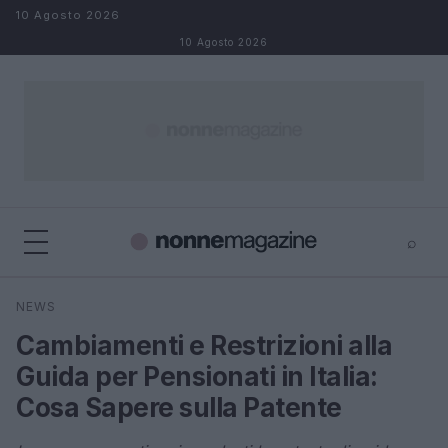
Salta al contenuto
10 Agosto 2026
10 Agosto 2026
⌕
×
⌕
NEWS
Cerca
Cambiamenti e Restrizioni alla
Guida per Pensionati in Italia:
Cosa Sapere sulla Patente