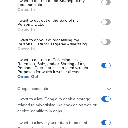
not limited to your visit or usage behaviour. You may click to
I want to opt-out of the Sharing of my
personal data.
grant or deny consent to Google and its third-party tags to
Opted In
use your data for below specified purposes in below Google
consent section.
I want to opt-out of the Sale of my
Personal Data.
Opted In
I want to opt-out of processing my
Personal Data for Targeted Advertising.
Opted In
I want to opt-out of Collection, Use,
Retention, Sale, and/or Sharing of my
Personal Data that Is Unrelated with the
Purposes for which it was collected.
Opted Out
Google consents
Continua a leggere
I want to allow Google to enable storage
related to advertising like cookies on web or
device identifiers in apps.
NEWS
I want to allow my user data to be sent to