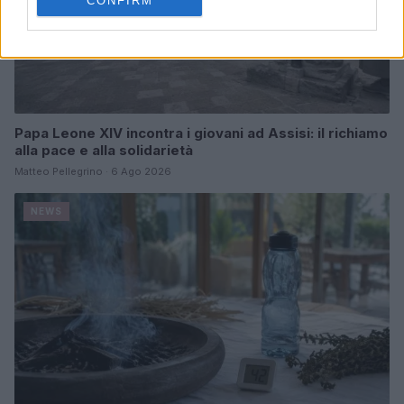
CONFIRM
Papa Leone XIV incontra i giovani ad Assisi: il richiamo
alla pace e alla solidarietà
Matteo Pellegrino · 6 Ago 2026
NEWS