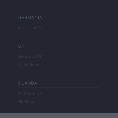
GERMANIA
Investieren24
UK
News Hub UK
Lgbtq News
OLANDA
Investeren 24
NL Newz