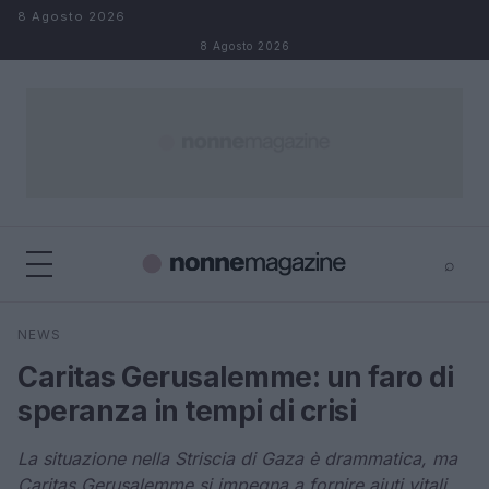
Salta al contenuto
8 Agosto 2026
8 Agosto 2026
⌕
×
⌕
NEWS
Cerca
Caritas Gerusalemme: un faro di
speranza in tempi di crisi
La situazione nella Striscia di Gaza è drammatica, ma
Caritas Gerusalemme si impegna a fornire aiuti vitali