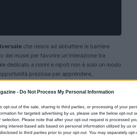
iversale
che riesce ad abbattere le barriere
io dei musei per favorire un’interazione tra
le dedicato a nonni e nipoti non è solo un modo
opportunità preziosa per apprendere,
dureranno nel tempo. Negli ultimi anni, molte
e programmi pensati per promuovere queste
gazine -
Do Not Process My Personal Information
à coinvolgenti per giovani e anziani.
Hai mai
to opt-out of the sale, sharing to third parties, or processing of your per
hente un’esperienza del genere?
formation for targeted advertising by us, please use the below opt-out s
r selection. Please note that after your opt-out request is processed y
eing interest-based ads based on personal information utilized by us or
disclosed to third parties prior to your opt-out. You may separately opt-