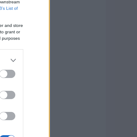
 downstream
B’s List of
er and store
to grant or
ed purposes