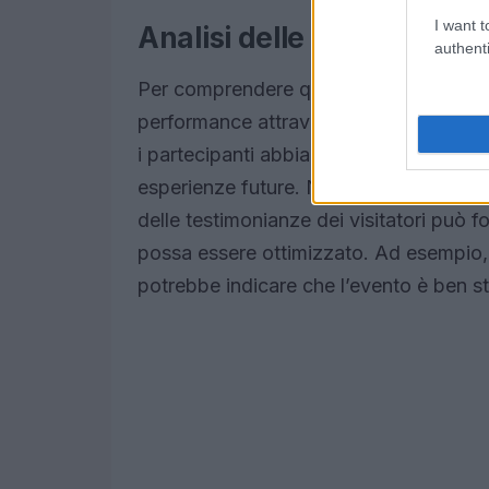
I want t
Analisi delle performanc
authenti
Per comprendere quanto siano efficaci 
performance attraverso sondaggi e fee
i partecipanti abbiano apprezzato l’attiv
esperienze future. Nella mia esperienza,
delle testimonianze dei visitatori può f
possa essere ottimizzato. Ad esempio,
potrebbe indicare che l’evento è ben st