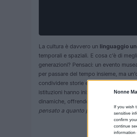
La cultura è davvero un
linguaggio un
temporali e spaziali. E cosa c’è di megl
generazioni? Pensaci: un evento musea
per passare del tempo insieme, ma un’
condividere storie e creare ricordi che 
istituzioni hanno iniziato a sviluppar
Nonne Ma
dinamiche, offrendo laboratori e attivit
If you wish 
pensato a quanto possa essere arricc
sensitive in
confirm you
continue se
information 