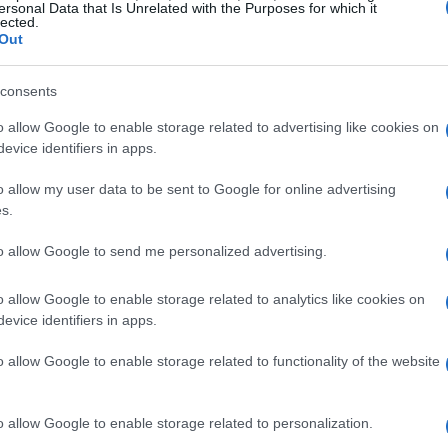
trasforma in un palcoscenico di interazione. Eventi
ersonal Data that Is Unrelated with the Purposes for which it
lected.
o costruire piccoli modelli di biciclette, non
Out
ani, ma offrono anche ai nonni l’occasione di
consents
 questi mezzi. Questo scambio non è solo
tra le generazioni, un aspetto fondamentale per
o allow Google to enable storage related to advertising like cookies on
evice identifiers in apps.
ato a un laboratorio del genere con i tuoi
o allow my user data to be sent to Google for online advertising
s.
prio
luogo di ritrovo
per le famiglie, dove i nonni
to allow Google to send me personalized advertising.
dei propri nipoti. I dati ci raccontano una storia
no a eventi culturali insieme tendono a sviluppare
o allow Google to enable storage related to analytics like cookies on
evice identifiers in apps.
ù aperta. Questo fenomeno è cruciale per il
la trasmissione delle tradizioni e della cultura
o allow Google to enable storage related to functionality of the website
inante come l’arte e la storia possano avvicinare
o allow Google to enable storage related to personalization.