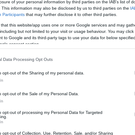
losure of your personal information by third parties on the IAB’s list of
. This information may also be disclosed by us to third parties on the
IA
Participants
that may further disclose it to other third parties.
 that this website/app uses one or more Google services and may gath
including but not limited to your visit or usage behaviour. You may click 
 to Google and its third-party tags to use your data for below specifi
ogle consent section.
l Data Processing Opt Outs
o opt-out of the Sharing of my personal data.
In
o opt-out of the Sale of my Personal Data.
In
terattiva
to opt-out of processing my Personal Data for Targeted
ing.
ria della bicicletta
e della motocicletta, un
In
 piccini. Attraverso manifesti storici, modelli
o opt-out of Collection, Use, Retention, Sale, and/or Sharing