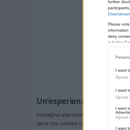
further disc
participants
Downstream 
Please note
information 
deny consent
in below Go
Persona
I want t
Opted 
I want t
Opted 
Un’esperienza museale in
I want 
Advertis
Immagina una mostra dedicata alla
sto
Opted 
tema che cattura l’attenzione di grandi e
I want t