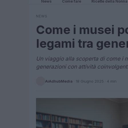
News
Come fare
Ricette della Nonna
NEWS
Come i musei 
legami tra gene
Un viaggio alla scoperta di come i m
generazioni con attività coinvolgenti
AiAdhubMedia
·
18 Giugno 2025
· 4 min