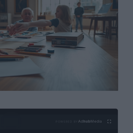
Ad
hub
Media
POWERED BY