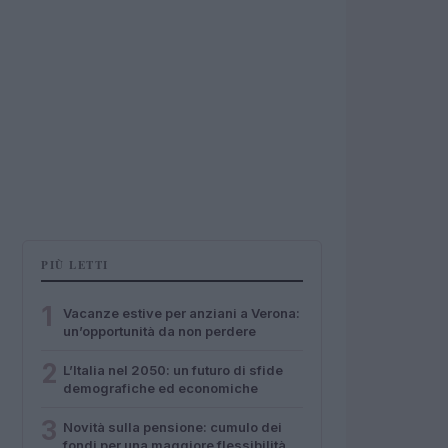
PIÙ LETTI
1
Vacanze estive per anziani a Verona:
un’opportunità da non perdere
2
L’Italia nel 2050: un futuro di sfide
demografiche ed economiche
3
Novità sulla pensione: cumulo dei
fondi per una maggiore flessibilità