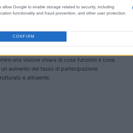
o allow Google to enable storage related to security, including
e e feedback
cation functionality and fraud prevention, and other user protection.
queste iniziative, è fondamentale monitorare le
dback post-evento. Raccogliere dati su quanto
CONFIRM
ità offre spunti preziosi per migliorare le
 l’analisi delle metriche di partecipazione e
ornire una visione chiara di cosa funzioni e cosa
 un aumento del tasso di partecipazione
rutturato e attraente.