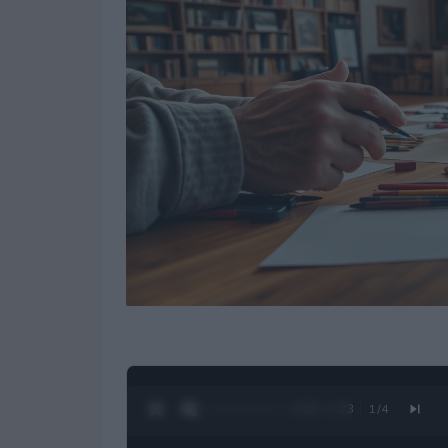
0:27 / 1:23
1
/
4