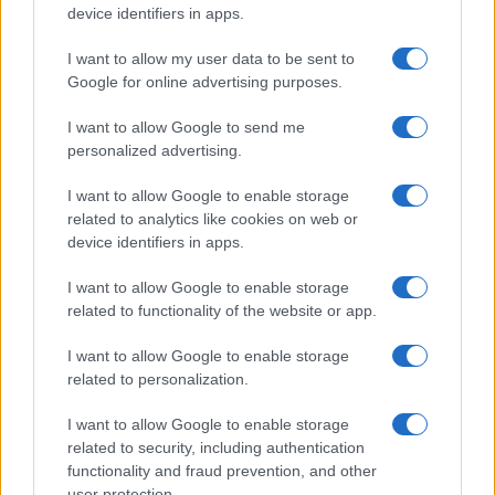
device identifiers in apps.
Continua a leggere
I want to allow my user data to be sent to
Google for online advertising purposes.
NEWS
I want to allow Google to send me
personalized advertising.
I want to allow Google to enable storage
related to analytics like cookies on web or
device identifiers in apps.
I want to allow Google to enable storage
related to functionality of the website or app.
I want to allow Google to enable storage
related to personalization.
Papa Leone a Santa Maria degli Angeli: migliaia di
I want to allow Google to enable storage
giovani per il meeting francescano
related to security, including authentication
Edoardo Castellucci · 7 Ago 2026
functionality and fraud prevention, and other
user protection.