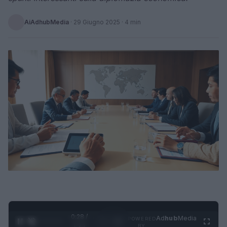
AiAdhubMedia
·
29 Giugno 2025
· 4 min
0:28 /
Ad
hub
Media
POWERED
1
/
4
1:21
BY