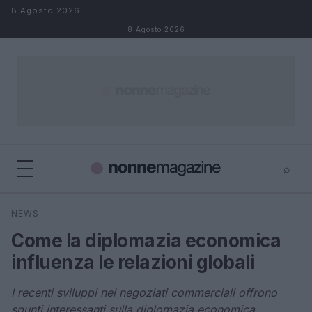
Salta al contenuto
8 Agosto 2026
8 Agosto 2026
⌕
×
⌕
NEWS
Cerca
Come la diplomazia economica
influenza le relazioni globali
I recenti sviluppi nei negoziati commerciali offrono
spunti interessanti sulla diplomazia economica.