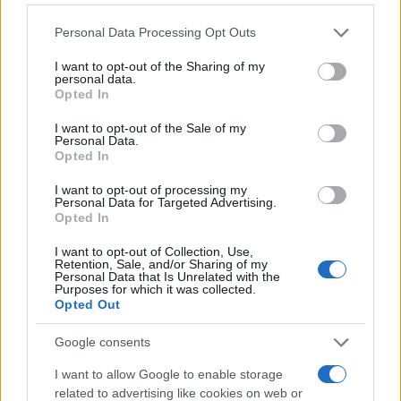
Please note that this website/app uses one or more Google
Personal Data Processing Opt Outs
services and may gather and store information including but
not limited to your visit or usage behaviour. You may click to
I want to opt-out of the Sharing of my
personal data.
grant or deny consent to Google and its third-party tags to
Opted In
use your data for below specified purposes in below Google
consent section.
I want to opt-out of the Sale of my
Personal Data.
Opted In
I want to opt-out of processing my
Personal Data for Targeted Advertising.
Opted In
I want to opt-out of Collection, Use,
Retention, Sale, and/or Sharing of my
Personal Data that Is Unrelated with the
Purposes for which it was collected.
Opted Out
Google consents
I want to allow Google to enable storage
related to advertising like cookies on web or