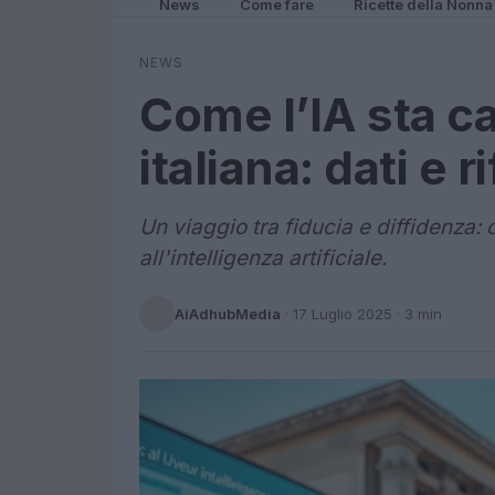
News
Come fare
Ricette della Nonna
NEWS
Come l’IA sta c
italiana: dati e r
Un viaggio tra fiducia e diffidenza: 
all'intelligenza artificiale.
AiAdhubMedia
·
17 Luglio 2025
· 3 min