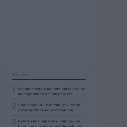
PIÙ LETTI
1
Vacanze estive per anziani a Verona:
un’opportunità da non perdere
2
L’Italia nel 2050: un futuro di sfide
demografiche ed economiche
3
Novità sulla pensione: cumulo dei
fondi per una maggiore flessibilità