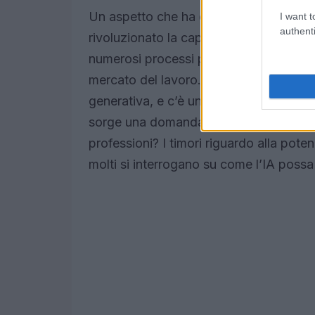
Un aspetto che ha catturato l’attenzion
I want t
authenti
rivoluzionato la capacità di creare conte
numerosi processi produttivi. Questo ca
mercato del lavoro. Ad esempio, il 60% d
generativa, e c’è una crescente consap
sorge una domanda: quanto influenzerà
professioni? I timori riguardo alla poten
molti si interrogano su come l’IA possa 