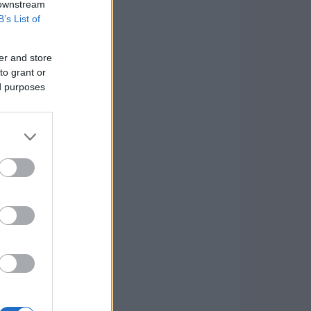
 downstream
B’s List of
er and store
to grant or
ed purposes