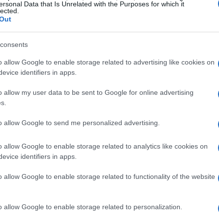
sto un balzo al 77%, contro il 69% del 2024.
ersonal Data that Is Unrelated with the Purposes for which it
lected.
e, solo il 7% degli intervistati afferma di avere
Out
un dato che rimane invariato rispetto al 2024.
consents
’uso e la comprensione della tecnologia?
o allow Google to enable storage related to advertising like cookies on
temi cruciali come la privacy, la tutela dei dati
evice identifiers in apps.
o sempre più terreno nel dibattito pubblico.
o allow my user data to be sent to Google for online advertising
ti si senta fiducioso nell’affidarsi ai sistemi di
s.
iguardo alla sicurezza informatica e alla
to allow Google to send me personalized advertising.
zzata per scopi malevoli. Questa crescente
atica riflette una consapevolezza più profonda
o allow Google to enable storage related to analytics like cookies on
evice identifiers in apps.
ne di queste tecnologie.
o allow Google to enable storage related to functionality of the website
biamento del panorama
o allow Google to enable storage related to personalization.