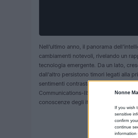
Nell’ultimo anno, il panorama dell’intelli
cambiamenti notevoli, rivelando un rapp
tecnologia emergente. Da un lato, cresc
dall’altro persistono timori legati alla 
sentimenti contrastanti sono emersi ch
Communications-IISFA, presentato al Se
Nonne Ma
conoscenze degli italiani riguardo all’IA
If you wish 
sensitive in
confirm you
continue se
information 