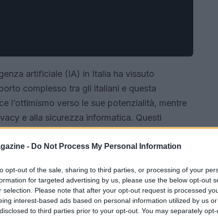
genza artificiale (IA) in Italia ha vissuto
orto complesso tra gli italiani e questa
e l’ottimismo verso le sue potenzialità, mentre
privacy e alla sicurezza informatica. Questi
iaramente nel Quinto Rapporto Ital
nato, che ha mappato le attitudini e le
gazine -
Do Not Process My Personal Information
.
to opt-out of the sale, sharing to third parties, or processing of your per
formation for targeted advertising by us, please use the below opt-out s
r selection. Please note that after your opt-out request is processed y
eing interest-based ads based on personal information utilized by us or
disclosed to third parties prior to your opt-out. You may separately opt-