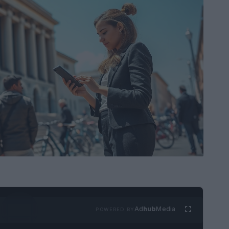
Ad
hub
Media
POWERED BY