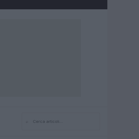
⌕
Cerca