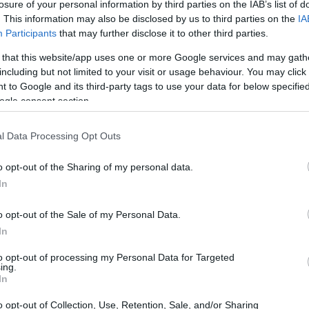
losure of your personal information by third parties on the IAB’s list of
. This information may also be disclosed by us to third parties on the
IA
Participants
that may further disclose it to other third parties.
 that this website/app uses one or more Google services and may gath
including but not limited to your visit or usage behaviour. You may click 
 to Google and its third-party tags to use your data for below specifi
ogle consent section.
l Data Processing Opt Outs
o opt-out of the Sharing of my personal data.
In
o opt-out of the Sale of my Personal Data.
tra gli italiani
In
nte: nel 2025, il 21% degli italiani si è dichiarato
to opt-out of processing my Personal Data for Targeted
ing.
ll’intelligenza artificiale, un aumento rispetto al
In
emento coincide con una maggiore diffusione di
o opt-out of Collection, Use, Retention, Sale, and/or Sharing