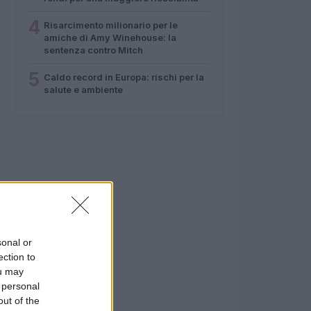
4
Risarcimento milionario per le
amiche di Amy Winehouse: la
sentenza contro Mitch
5
Caldo record in Europa: rischi per la
salute e ambiente
sonal or
ection to
ou may
 personal
out of the